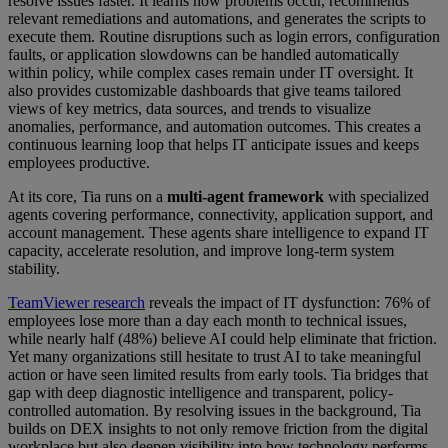
resolve issues faster. It learns how problems occur, recommends
relevant remediations and automations, and generates the scripts to
execute them. Routine disruptions such as login errors, configuration
faults, or application slowdowns can be handled automatically
within policy, while complex cases remain under IT oversight. It
also provides customizable dashboards that give teams tailored
views of key metrics, data sources, and trends to visualize
anomalies, performance, and automation outcomes. This creates a
continuous learning loop that helps IT anticipate issues and keeps
employees productive.
At its core, Tia runs on a
multi-agent framework
with specialized
agents covering performance, connectivity, application support, and
account management. These agents share intelligence to expand IT
capacity, accelerate resolution, and improve long-term system
stability.
TeamViewer research
reveals the impact of IT dysfunction: 76% of
employees lose more than a day each month to technical issues,
while nearly half (48%) believe AI could help eliminate that friction.
Yet many organizations still hesitate to trust AI to take meaningful
action or have seen limited results from early tools. Tia bridges that
gap with deep diagnostic intelligence and transparent, policy-
controlled automation. By resolving issues in the background, Tia
builds on DEX insights to not only remove friction from the digital
workplace but also deepen visibility into how technology performs