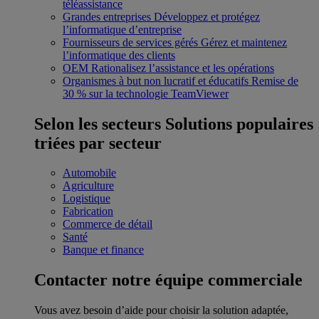
téléassistance
Grandes entreprises
Développez et protégez
l’informatique d’entreprise
Fournisseurs de services gérés
Gérez et maintenez
l’informatique des clients
OEM
Rationalisez l’assistance et les opérations
Organismes à but non lucratif et éducatifs
Remise de
30 % sur la technologie TeamViewer
Selon les secteurs
Solutions populaires
triées par secteur
Automobile
Agriculture
Logistique
Fabrication
Commerce de détail
Santé
Banque et finance
Contacter notre équipe commerciale
Vous avez besoin d’aide pour choisir la solution adaptée,