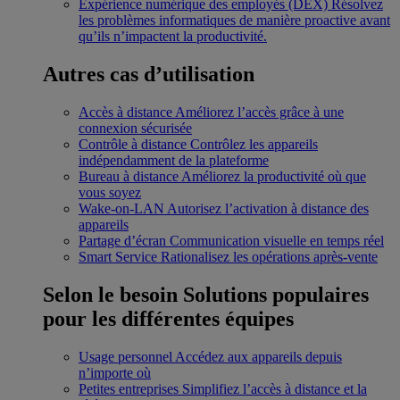
Expérience numérique des employés (DEX)
Résolvez
les problèmes informatiques de manière proactive avant
qu’ils n’impactent la productivité.
Autres cas d’utilisation
Accès à distance
Améliorez l’accès grâce à une
connexion sécurisée
Contrôle à distance
Contrôlez les appareils
indépendamment de la plateforme
Bureau à distance
Améliorez la productivité où que
vous soyez
Wake-on-LAN
Autorisez l’activation à distance des
appareils
Partage d’écran
Communication visuelle en temps réel
Smart Service
Rationalisez les opérations après-vente
Selon le besoin
Solutions populaires
pour les différentes équipes
Usage personnel
Accédez aux appareils depuis
n’importe où
Petites entreprises
Simplifiez l’accès à distance et la