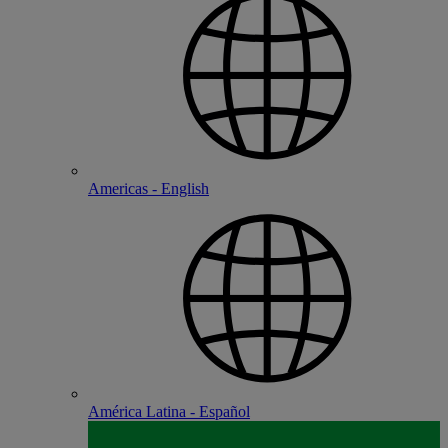
Americas - English
América Latina - Español