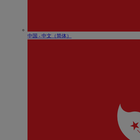
中国 - 中⽂（简体）