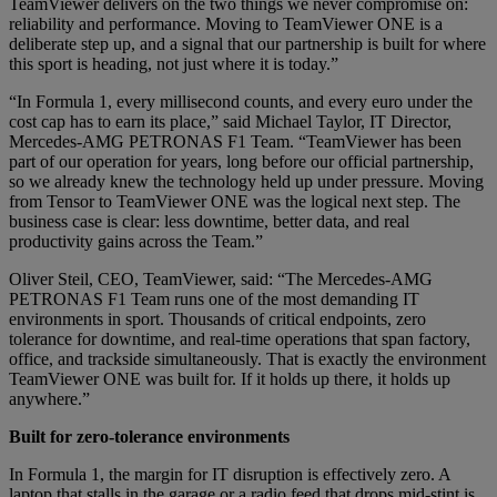
TeamViewer delivers on the two things we never compromise on:
reliability and performance. Moving to TeamViewer ONE is a
deliberate step up, and a signal that our partnership is built for where
this sport is heading, not just where it is today.”
“In Formula 1, every millisecond counts, and every euro under the
cost cap has to earn its place,” said Michael Taylor, IT Director,
Mercedes-AMG PETRONAS F1 Team. “TeamViewer has been
part of our operation for years, long before our official partnership,
so we already knew the technology held up under pressure. Moving
from Tensor to TeamViewer ONE was the logical next step. The
business case is clear: less downtime, better data, and real
productivity gains across the Team.”
Oliver Steil, CEO, TeamViewer, said: “The Mercedes-AMG
PETRONAS F1 Team runs one of the most demanding IT
environments in sport. Thousands of critical endpoints, zero
tolerance for downtime, and real-time operations that span factory,
office, and trackside simultaneously. That is exactly the environment
TeamViewer ONE was built for. If it holds up there, it holds up
anywhere.”
Built for zero-tolerance environments
In Formula 1, the margin for IT disruption is effectively zero. A
laptop that stalls in the garage or a radio feed that drops mid-stint is