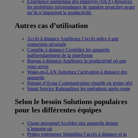
Expérience numérique des employés (DEX)
Résolvez
les problèmes informatiques de manière proactive avant
qu’ils n’impactent la productivité.
Autres cas d’utilisation
Accès à distance
Améliorez l’accès grâce à une
connexion sécurisée
Contrôle à distance
Contrôlez les appareils
indépendamment de la plateforme
Bureau à distance
Améliorez la productivité où que
vous soyez
Wake-on-LAN
Autorisez l’activation à distance des
appareils
Partage d’écran
Communication visuelle en temps réel
Smart Service
Rationalisez les opérations après-vente
Selon le besoin
Solutions populaires
pour les différentes équipes
Usage personnel
Accédez aux appareils depuis
n’importe où
Petites entreprises
Simplifiez l’accès à distance et la