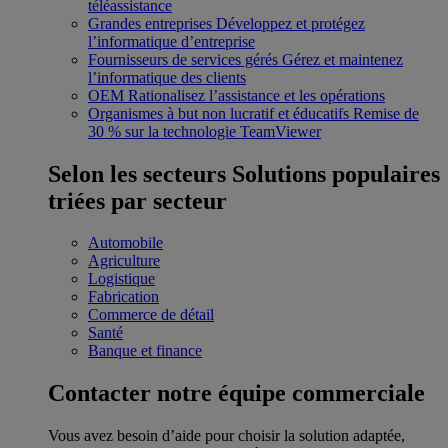
téléassistance
Grandes entreprises
Développez et protégez
l’informatique d’entreprise
Fournisseurs de services gérés
Gérez et maintenez
l’informatique des clients
OEM
Rationalisez l’assistance et les opérations
Organismes à but non lucratif et éducatifs
Remise de
30 % sur la technologie TeamViewer
Selon les secteurs
Solutions populaires
triées par secteur
Automobile
Agriculture
Logistique
Fabrication
Commerce de détail
Santé
Banque et finance
Contacter notre équipe commerciale
Vous avez besoin d’aide pour choisir la solution adaptée,