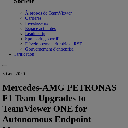
Société
À propos de TeamViewer
Carrières
Investisseurs
Espace actualités
Leadership
Sponsoring sportif
Développement durable et RSE
Gouvernement d'entreprise
Tarification
30 avr. 2026
Mercedes-AMG PETRONAS
F1 Team Upgrades to
TeamViewer ONE for
Autonomous Endpoint