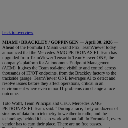
back to overview
MIAMI / BRACKLEY / GÖPPINGEN — April 30, 2026
—
Ahead of the Formula 1 Miami Grand Prix, TeamViewer today
announced that the Mercedes-AMG PETRONAS F1 Team has
upgraded from TeamViewer Tensor to TeamViewer ONE, the
company's platform for Autonomous Endpoint Management
(AEM). It gives the Team real-time visibility and control across
thousands of IT/OT endpoints, from the Brackley factory to the
trackside garage. TeamViewer ONE leverages AI to detect and
resolve issues before they affect operations, critical in an
environment where even minor IT problems can change a race
outcome.
Toto Wolff, Team Principal and CEO, Mercedes-AMG
PETRONAS F1 Team, said: “During a race, I rely on dozens of
streams of data from telemetry to weather to radio, and the
technology behind it has to work without fail. In Formula 1, every
vendor has to earn their place. There are no free passes.