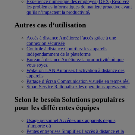
Expérience numérique des employés (DEX)
Résolvez
les problèmes informatiques de manière proactive avant
qu’ils n’impactent la productivité.
Autres cas d’utilisation
Accès à distance
Améliorez l’accès grâce à une
connexion sécurisée
Contrôle à distance
Contrôlez les appareils
indépendamment de la plateforme
Bureau à distance
Améliorez la productivité où que
vous soyez
Wake-on-LAN
Autorisez l’activation à distance des
appareils
Partage d’écran
Communication visuelle en temps réel
Smart Service
Rationalisez les opérations après-vente
Selon le besoin
Solutions populaires
pour les différentes équipes
Usage personnel
Accédez aux appareils depuis
n’importe où
Petites entreprises
Simplifiez l’accès à distance et la