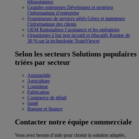
téléassistance
Grandes entreprises
Développez et protégez
l’informatique d’entreprise
Fournisseurs de services gérés
Gérez et maintenez
l’informatique des clients
OEM
Rationalisez l’assistance et les opérations
Organismes à but non lucratif et éducatifs
Remise de
30 % sur la technologie TeamViewer
Selon les secteurs
Solutions populaires
triées par secteur
Automobile
Agriculture
Logistique
Fabrication
Commerce de détail
Santé
Banque et finance
Contacter notre équipe commerciale
Vous avez besoin d’aide pour choisir la solution adaptée,