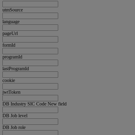
utmSource
language
pageUrl
formId
programId
lastProgramId
cookie
jwtToken
DB Industry SIC Code New field
DB Job level
DB Job role