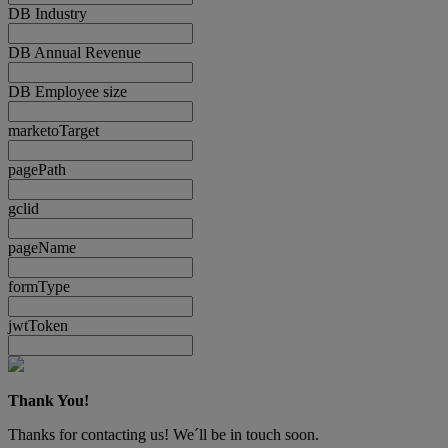
DB Industry
DB Annual Revenue
DB Employee size
marketoTarget
pagePath
gclid
pageName
formType
jwtToken
Thank You!
Thanks for contacting us! We´ll be in touch soon.