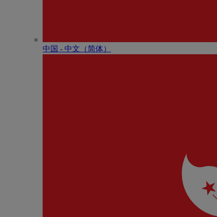
中国 - 中⽂（简体）