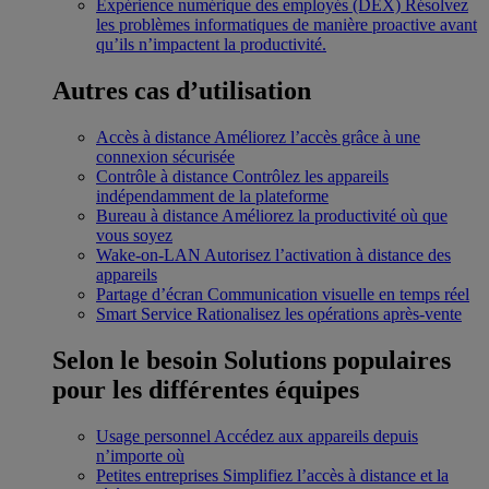
Expérience numérique des employés (DEX)
Résolvez
les problèmes informatiques de manière proactive avant
qu’ils n’impactent la productivité.
Autres cas d’utilisation
Accès à distance
Améliorez l’accès grâce à une
connexion sécurisée
Contrôle à distance
Contrôlez les appareils
indépendamment de la plateforme
Bureau à distance
Améliorez la productivité où que
vous soyez
Wake-on-LAN
Autorisez l’activation à distance des
appareils
Partage d’écran
Communication visuelle en temps réel
Smart Service
Rationalisez les opérations après-vente
Selon le besoin
Solutions populaires
pour les différentes équipes
Usage personnel
Accédez aux appareils depuis
n’importe où
Petites entreprises
Simplifiez l’accès à distance et la