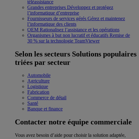
téléassistance
Grandes entreprises
Développez et protégez
l’informatique d’entreprise
Fournisseurs de services gérés
Gérez et maintenez
l’informatique des clients
OEM
Rationalisez l’assistance et les opérations
Organismes à but non lucratif et éducatifs
Remise de
30 % sur la technologie TeamViewer
Selon les secteurs
Solutions populaires
triées par secteur
Automobile
Agriculture
Logistique
Fabrication
Commerce de détail
Santé
Banque et finance
Contacter notre équipe commerciale
Vous avez besoin d’aide pour choisir la solution adaptée,