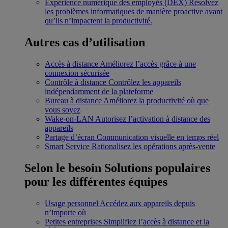
Expérience numérique des employés (DEX)
Résolvez
les problèmes informatiques de manière proactive avant
qu’ils n’impactent la productivité.
Autres cas d’utilisation
Accès à distance
Améliorez l’accès grâce à une
connexion sécurisée
Contrôle à distance
Contrôlez les appareils
indépendamment de la plateforme
Bureau à distance
Améliorez la productivité où que
vous soyez
Wake-on-LAN
Autorisez l’activation à distance des
appareils
Partage d’écran
Communication visuelle en temps réel
Smart Service
Rationalisez les opérations après-vente
Selon le besoin
Solutions populaires
pour les différentes équipes
Usage personnel
Accédez aux appareils depuis
n’importe où
Petites entreprises
Simplifiez l’accès à distance et la