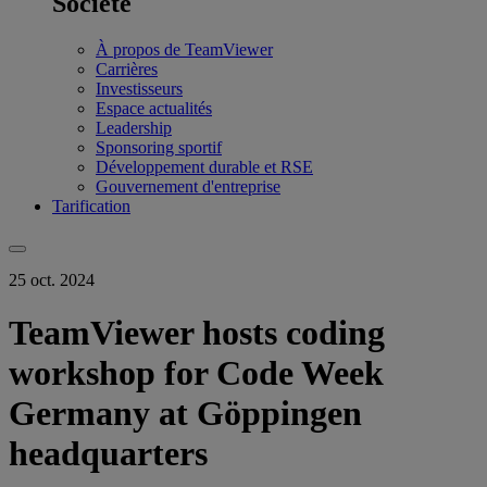
Société
À propos de TeamViewer
Carrières
Investisseurs
Espace actualités
Leadership
Sponsoring sportif
Développement durable et RSE
Gouvernement d'entreprise
Tarification
25 oct. 2024
TeamViewer hosts coding
workshop for Code Week
Germany at Göppingen
headquarters