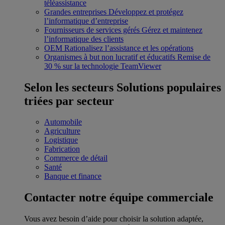
téléassistance
Grandes entreprises
Développez et protégez
l’informatique d’entreprise
Fournisseurs de services gérés
Gérez et maintenez
l’informatique des clients
OEM
Rationalisez l’assistance et les opérations
Organismes à but non lucratif et éducatifs
Remise de
30 % sur la technologie TeamViewer
Selon les secteurs
Solutions populaires
triées par secteur
Automobile
Agriculture
Logistique
Fabrication
Commerce de détail
Santé
Banque et finance
Contacter notre équipe commerciale
Vous avez besoin d’aide pour choisir la solution adaptée,