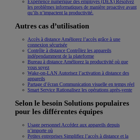
Expérience numérique des employés (DEX)
Résolvez
les problèmes informatiques de manière proactive avant
qu’ils n’impactent la productivité.
Autres cas d’utilisation
Accès à distance
Améliorez l’accès grâce à une
connexion sécurisée
Contrôle à distance
Contrôlez les appareils
indépendamment de la plateforme
Bureau à distance
Améliorez la productivité où que
vous soyez
Wake-on-LAN
Autorisez l’activation à distance des
appareils
Partage d’écran
Communication visuelle en temps réel
Smart Service
Rationalisez les opérations après-vente
Selon le besoin
Solutions populaires
pour les différentes équipes
Usage personnel
Accédez aux appareils depuis
n’importe où
Petites entreprises
Simplifiez l’accès à distance et la