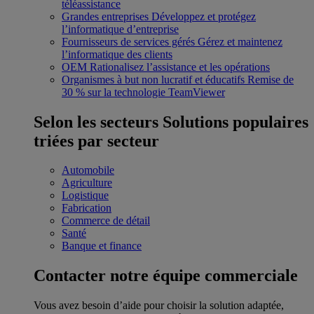
téléassistance
Grandes entreprises
Développez et protégez
l’informatique d’entreprise
Fournisseurs de services gérés
Gérez et maintenez
l’informatique des clients
OEM
Rationalisez l’assistance et les opérations
Organismes à but non lucratif et éducatifs
Remise de
30 % sur la technologie TeamViewer
Selon les secteurs
Solutions populaires
triées par secteur
Automobile
Agriculture
Logistique
Fabrication
Commerce de détail
Santé
Banque et finance
Contacter notre équipe commerciale
Vous avez besoin d’aide pour choisir la solution adaptée,