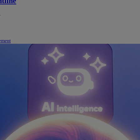
tline
.
nement