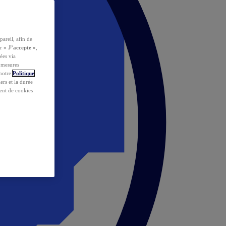
pareil, afin de
ur
« J’accepte »
,
ées via
s mesures
 notre
Politique
iers et la durée
ent de cookies