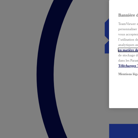
Bannière 
TeamViewer et 
personnaliser 
vous acceptez 
l’utilisation 
analytiques as
en matière de
de stockage d
dans les Para
Téléchargez
Mentions lég