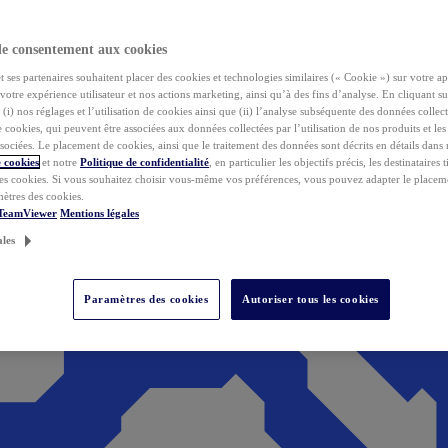
de consentement aux cookies
ses partenaires souhaitent placer des cookies et technologies similaires (« Cookie ») sur votre ap
votre expérience utilisateur et nos actions marketing, ainsi qu’à des fins d’analyse. En cliquant s
(i) nos réglages et l’utilisation de cookies ainsi que (ii) l’analyse subséquente des données collect
de cookies, qui peuvent être associées aux données collectées par l’utilisation de nos produits et le
sociées. Le placement de cookies, ainsi que le traitement des données sont décrits en détails dans
 cookies
et notre
Politique de confidentialité
, en particulier les objectifs précis, les destinataires t
es cookies. Si vous souhaitez choisir vous-même vos préférences, vous pouvez adapter le placem
mètres des cookies.
 TeamViewer
Mentions légales
ales
Paramètres des cookies
Autoriser tous les cookies