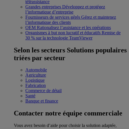
téléassistance
Grandes entreprises
Développez et protégez
l’informatique d’entreprise
Fournisseurs de services gérés
Gérez et maintenez
l’informatique des clients
OEM
Rationalisez l’assistance et les opérations
Organismes à but non lucratif et éducatifs
Remise de
30 % sur la technologie TeamViewer
Selon les secteurs
Solutions populaires
triées par secteur
Automobile
Agriculture
Logistique
Fabrication
Commerce de détail
Santé
Banque et finance
Contacter notre équipe commerciale
Vous avez besoin d’aide pour choisir la solution adaptée,