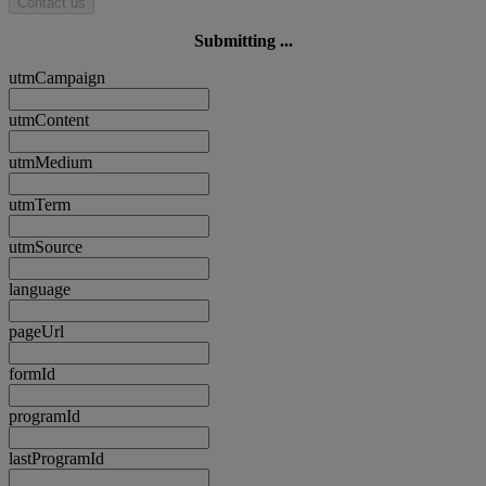
Contact us
Submitting ...
utmCampaign
utmContent
utmMedium
utmTerm
utmSource
language
pageUrl
formId
programId
lastProgramId