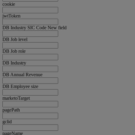
cookie
jwtToken
DB Industry SIC Code New field
DB Job level
DB Job role
DB Industry
DB Annual Revenue
DB Employee size
marketoTarget
pagePath
gclid
pageName