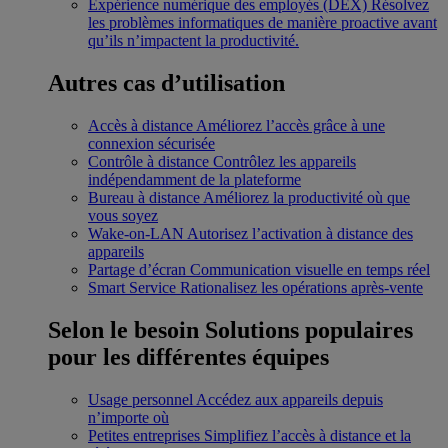
Expérience numérique des employés (DEX)
Résolvez
les problèmes informatiques de manière proactive avant
qu’ils n’impactent la productivité.
Autres cas d’utilisation
Accès à distance
Améliorez l’accès grâce à une
connexion sécurisée
Contrôle à distance
Contrôlez les appareils
indépendamment de la plateforme
Bureau à distance
Améliorez la productivité où que
vous soyez
Wake-on-LAN
Autorisez l’activation à distance des
appareils
Partage d’écran
Communication visuelle en temps réel
Smart Service
Rationalisez les opérations après-vente
Selon le besoin
Solutions populaires
pour les différentes équipes
Usage personnel
Accédez aux appareils depuis
n’importe où
Petites entreprises
Simplifiez l’accès à distance et la