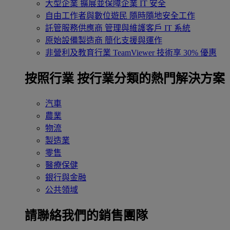
大型企業
擴展並保障企業 IT 安全
自由工作者與數位遊民
隨時隨地安全工作
託管服務供應商
管理與維護客戶 IT 系統
原始設備製造商
簡化支援與運作
非營利及教育行業
TeamViewer 技術享 30% 優惠
按照行業
按行業分類的熱門解決方案
汽車
農業
物流
製造業
零售
醫療保健
銀行與金融
公共領域
請聯絡我們的銷售團隊