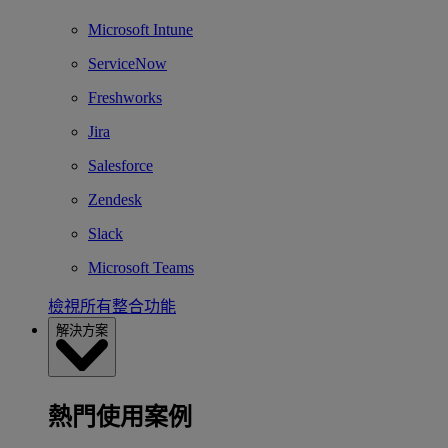
Microsoft Intune
ServiceNow
Freshworks
Jira
Salesforce
Zendesk
Slack
Microsoft Teams
檢視所有整合功能
解決方案
熱門使用案例