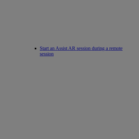
Start an Assist AR session during a remote
session