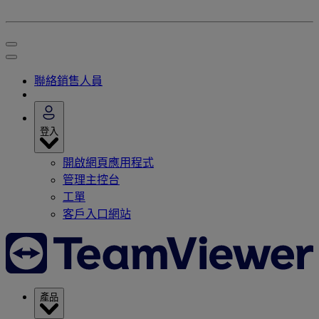
聯絡銷售人員
登入
開啟網頁應用程式
管理主控台
工單
客戶入口網站
產品