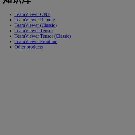
TeamViewer ONE
TeamViewer Remote
TeamViewer (Classic)
TeamViewer Tensor
TeamViewer Tensor (Classic)
TeamViewer Frontline
Other products