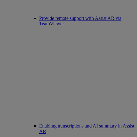
Provide remote support with Assist AR via
TeamViewer
Enabling transcriptions and AI summary in Assist
AR