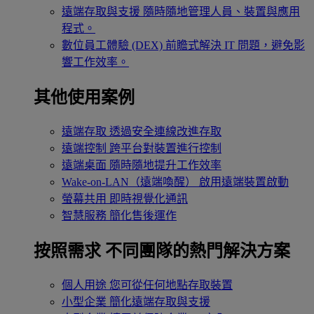
遠端存取與支援
隨時隨地管理人員、裝置與應用
程式。
數位員工體驗 (DEX)
前瞻式解決 IT 問題，避免影
響工作效率。
其他使用案例
遠端存取
透過安全連線改進存取
遠端控制
跨平台對裝置進行控制
遠端桌面
隨時隨地提升工作效率
Wake-on-LAN（遠端喚醒）
啟用遠端裝置啟動
螢幕共用
即時視覺化通訊
智慧服務
簡化售後運作
按照需求
不同團隊的熱門解決方案
個人用途
您可從任何地點存取裝置
小型企業
簡化遠端存取與支援