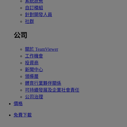
系統狀態
自訂模組
針對開發人員
社群
公司
關於 TeamViewer
工作機會
投資商
新聞中心
領導層
體育行業夥伴關係
可持續發展及企業社會責任
公司治理
價格
免費下載