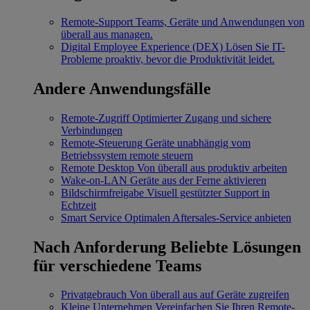
Remote-Support
Teams, Geräte und Anwendungen von
überall aus managen.
Digital Employee Experience (DEX)
Lösen Sie IT-
Probleme proaktiv, bevor die Produktivität leidet.
Andere Anwendungsfälle
Remote-Zugriff
Optimierter Zugang und sichere
Verbindungen
Remote-Steuerung
Geräte unabhängig vom
Betriebssystem remote steuern
Remote Desktop
Von überall aus produktiv arbeiten
Wake-on-LAN
Geräte aus der Ferne aktivieren
Bildschirmfreigabe
Visuell gestützter Support in
Echtzeit
Smart Service
Optimalen Aftersales-Service anbieten
Nach Anforderung
Beliebte Lösungen
für verschiedene Teams
Privatgebrauch
Von überall aus auf Geräte zugreifen
Kleine Unternehmen
Vereinfachen Sie Ihren Remote-