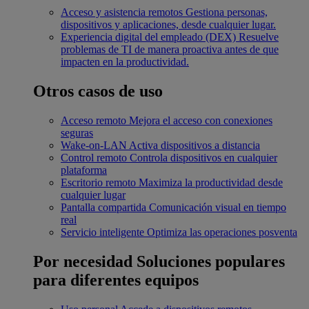
Acceso y asistencia remotos
Gestiona personas,
dispositivos y aplicaciones, desde cualquier lugar.
Experiencia digital del empleado (DEX)
Resuelve
problemas de TI de manera proactiva antes de que
impacten en la productividad.
Otros casos de uso
Acceso remoto
Mejora el acceso con conexiones
seguras
Wake-on-LAN
Activa dispositivos a distancia
Control remoto
Controla dispositivos en cualquier
plataforma
Escritorio remoto
Maximiza la productividad desde
cualquier lugar
Pantalla compartida
Comunicación visual en tiempo
real
Servicio inteligente
Optimiza las operaciones posventa
Por necesidad
Soluciones populares
para diferentes equipos