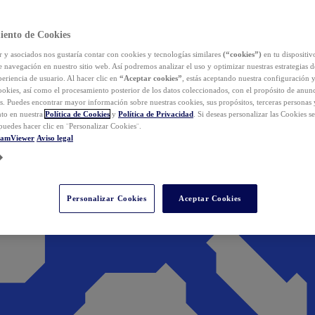
iento de Cookies
y asociados nos gustaría contar con cookies y tecnologías similares
(“cookies”)
en tu dispositiv
e navegación en nuestro sitio web. Así podremos analizar el uso y optimizar nuestras estrategias 
eriencia de usuario. Al hacer clic en
“Aceptar cookies”
, estás aceptando nuestra configuración 
cookies, así como el procesamiento posterior de los datos coleccionados, con el propósito de anun
s. Puedes encontrar mayor información sobre nuestras cookies, sus propósitos, terceras personas 
to en nuestra
Política de Cookies
y
Política de Privacidad
. Si deseas personalizar las Cookies s
puedes hacer clic en ¨Personalizar Cookies¨.
eamViewer
Aviso legal
Personalizar Cookies
Aceptar Cookies