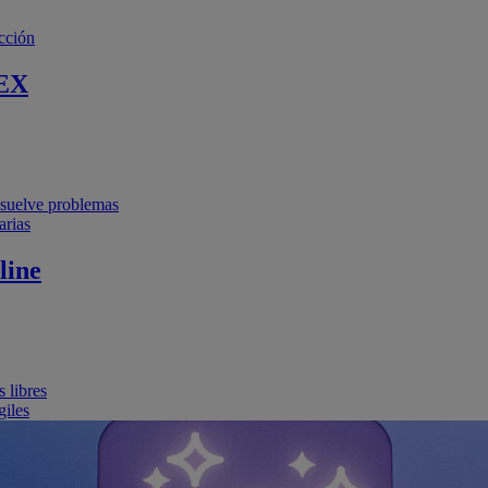
cción
EX
resuelve problemas
arias
line
 libres
giles