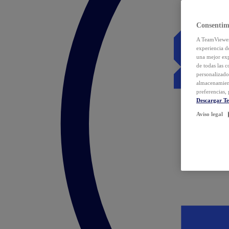
Consentim
A TeamViewer 
experiencia d
una mejor exp
de todas las 
personalizado
almacenamien
preferencias, 
Descargar T
Aviso legal