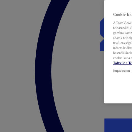
Cookie-kka
A TeamViewer 
felhasználói 
gombra kattin
adatok feldol
tevékenységek
információka
használatának 
cookie-kat a c
Töltse le a 
Impresszum