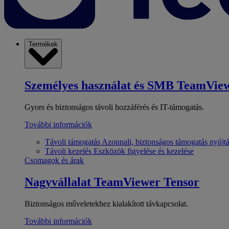
Termékek
Személyes használat és SMB
TeamView
Gyors és biztonságos távoli hozzáférés és IT-támogatás.
További információk
Távoli támogatás
Azonnali, biztonságos támogatás nyújt
Távoli kezelés
Eszközök figyelése és kezelése
Csomagok és árak
Nagyvállalat
TeamViewer Tensor
Biztonságos műveletekhez kialakított távkapcsolat.
További információk