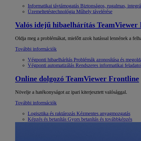
Informatikai távtámogatás
Biztonságos, rugalmas, integrá
Üzemeltetéstechnológia
Műhely távelérése
Valós idejű hibaelhárítás
TeamViewer
Oldja meg a problémákat, mielőtt azok hatással lennének a felh
További információk
Végponti hibaelhárítás
Problémák azonosítása és megold
Végponti automatizálás
Rendszeres informatikai feladato
Online dolgozó
TeamViewer Frontline
Növelje a hatékonyságot az ipari kiterjesztett valósággal.
További információk
Logisztika és raktározás
Kézmentes anyagmozgatás
Képzés és betanítás
Gyors betanítás és továbbképzés