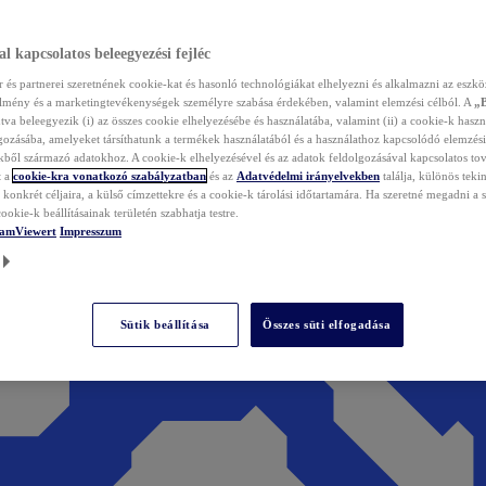
l kapcsolatos beleegyezési fejléc
és partnerei szeretnének cookie-kat és hasonló technológiákat elhelyezni és alkalmazni az eszkö
élmény és a marketingtevékenységek személyre szabása érdekében, valamint elemzési célból. A
„
tva beleegyezik (i) az összes cookie elhelyezésébe és használatába, valamint (ii) a cookie-k haszn
gozásába, amelyeket társíthatunk a termékek használatából és a használathoz kapcsolódó elemzési
ből származó adatokhoz. A cookie-k elhelyezésével és az adatok feldolgozásával kapcsolatos to
t a
cookie-kra vonatkozó szabályzatban
és az
Adatvédelmi irányelvekben
találja, különös tekin
konkrét céljaira, a külső címzettekre és a cookie-k tárolási időtartamára. Ha szeretné megadni a saj
ookie-k beállításainak területén szabhatja testre.
TeamViewert
Impresszum
Sütik beállítása
Összes süti elfogadása