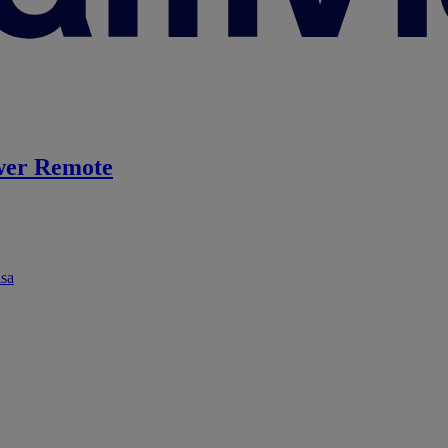
er Remote
ása