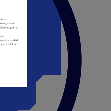
zén a
Beleegyezem”
álatával gyűjtött
vábbi
tettel a cookie-k
át beállításait, a