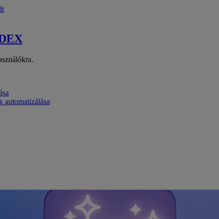
lt
 DEX
asználókra.
ása
k automatizálása