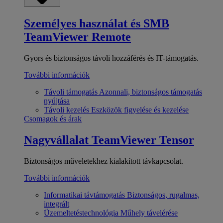
Személyes használat és SMB
TeamViewer Remote
Gyors és biztonságos távoli hozzáférés és IT-támogatás.
További információk
Távoli támogatás
Azonnali, biztonságos támogatás
nyújtása
Távoli kezelés
Eszközök figyelése és kezelése
Csomagok és árak
Nagyvállalat
TeamViewer Tensor
Biztonságos műveletekhez kialakított távkapcsolat.
További információk
Informatikai távtámogatás
Biztonságos, rugalmas,
integrált
Üzemeltetéstechnológia
Műhely távelérése