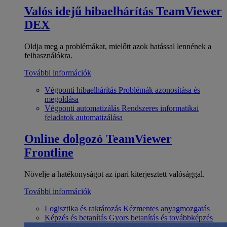
Valós idejű hibaelhárítás
TeamViewer
DEX
Oldja meg a problémákat, mielőtt azok hatással lennének a
felhasználókra.
További információk
Végponti hibaelhárítás
Problémák azonosítása és
megoldása
Végponti automatizálás
Rendszeres informatikai
feladatok automatizálása
Online dolgozó
TeamViewer
Frontline
Növelje a hatékonyságot az ipari kiterjesztett valósággal.
További információk
Logisztika és raktározás
Kézmentes anyagmozgatás
Képzés és betanítás
Gyors betanítás és továbbképzés