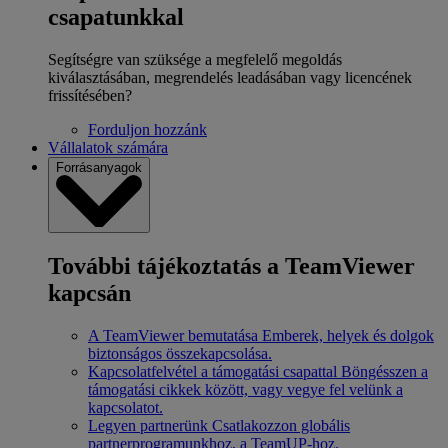
csapatunkkal
Segítségre van szüksége a megfelelő megoldás
kiválasztásában, megrendelés leadásában vagy licencének
frissítésében?
Forduljon hozzánk
Vállalatok számára
Forrásanyagok
További tájékoztatás a TeamViewer
kapcsán
A TeamViewer bemutatása
Emberek, helyek és dolgok
biztonságos összekapcsolása.
Kapcsolatfelvétel a támogatási csapattal
Böngésszen a
támogatási cikkek között, vagy vegye fel velünk a
kapcsolatot.
Legyen partnerünk
Csatlakozzon globális
partnerprogramunkhoz, a TeamUP-hoz.