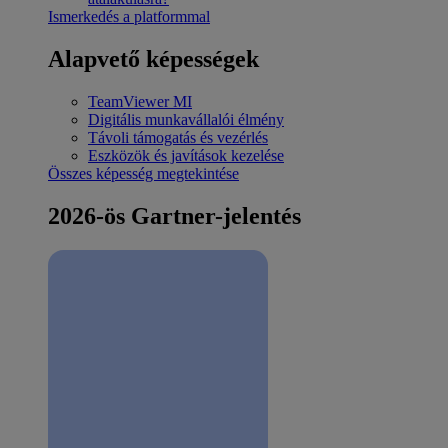
Ismerkedés a platformmal
Alapvető képességek
TeamViewer MI
Digitális munkavállalói élmény
Távoli támogatás és vezérlés
Eszközök és javítások kezelése
Összes képesség megtekintése
2026-ös Gartner-jelentés