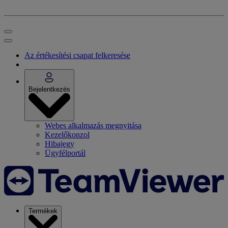
Az értékesítési csapat felkeresése
Bejelentkezés
Webes alkalmazás megnyitása
Kezelőkonzol
Hibajegy
Ügyfélportál
Termékek