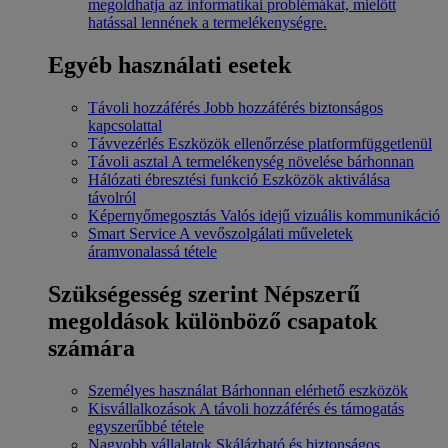
megoldhatja az informatikai problémákat, mielőtt
hatással lennének a termelékenységre.
Egyéb használati esetek
Távoli hozzáférés
Jobb hozzáférés biztonságos
kapcsolattal
Távvezérlés
Eszközök ellenőrzése platformfüggetlenül
Távoli asztal
A termelékenység növelése bárhonnan
Hálózati ébresztési funkció
Eszközök aktiválása
távolról
Képernyőmegosztás
Valós idejű vizuális kommunikáció
Smart Service
A vevőszolgálati műveletek
áramvonalassá tétele
Szükségesség szerint
Népszerű
megoldások különböző csapatok
számára
Személyes használat
Bárhonnan elérhető eszközök
Kisvállalkozások
A távoli hozzáférés és támogatás
egyszerűbbé tétele
Nagyobb vállalatok
Skálázható és biztonságos