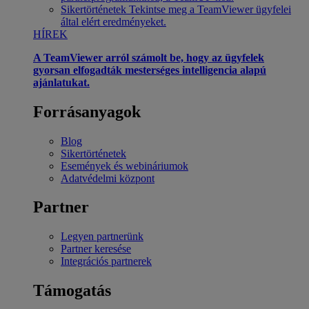
Sikertörténetek
Tekintse meg a TeamViewer ügyfelei
által elért eredményeket.
HÍREK
A TeamViewer arról számolt be, hogy az ügyfelek
gyorsan elfogadták mesterséges intelligencia alapú
ajánlatukat.
Forrásanyagok
Blog
Sikertörténetek
Események és webináriumok
Adatvédelmi központ
Partner
Legyen partnerünk
Partner keresése
Integrációs partnerek
Támogatás