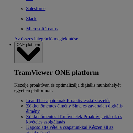
Salesforce
Slack
Microsoft Teams
Az összes integráció megtekintése
ONE platform
TeamViewer ONE platform
Kezelje proaktívan és optimalizálja digitális munkahelyét
egyetlen platformon.
Lean IT-csapatoknak
Proaktív eszközkezelés
Zökkenőmentes élmény
Sima és zavartalan digitális
élmény
Zökkenőmentes IT-műveletek
Proaktív javítások és
kivételes szolgáltatás
Kapcsolatfelvétel a csapatunkkal
Készen áll az
átalakulásra?