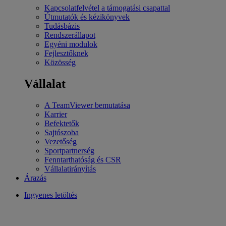
Kapcsolatfelvétel a támogatási csapattal
Útmutatók és kézikönyvek
Tudásbázis
Rendszerállapot
Egyéni modulok
Fejlesztőknek
Közösség
Vállalat
A TeamViewer bemutatása
Karrier
Befektetők
Sajtószoba
Vezetőség
Sportpartnerség
Fenntarthatóság és CSR
Vállalatirányítás
Árazás
Ingyenes letöltés