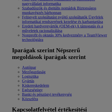
nagyvállalati informatika
Szabadúszók és digitális nomádok
Biztonságos
munkavégzés bárhonnan
Felügyelt szolgáltatást nyújtó szolgáltatók
Ügyfelek
informatikai rendszerének kezelése és karbantartása
Eredeti hardvergyártók (OEM-ek)
A támogatás és a
műveletek racionalizálása
Nonprofit és oktatás
30% kedvezmény a TeamViewer
technológiára
Iparágak szerint
Népszerű
megoldások iparágak szerint
Autóipar
Mezőgazdaság
Logisztika
Gyártás
Kiskereskedelem
Egészségügy
Banki és pénzügyi tevékenység
Közszféra
Kapcsolatfelvétel értékesítési