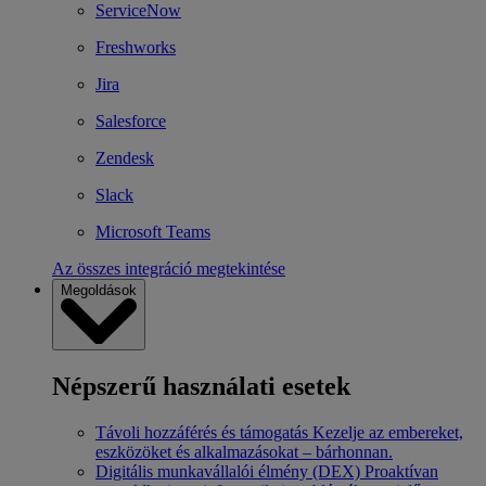
ServiceNow
Freshworks
Jira
Salesforce
Zendesk
Slack
Microsoft Teams
Az összes integráció megtekintése
Megoldások
Népszerű használati esetek
Távoli hozzáférés és támogatás
Kezelje az embereket,
eszközöket és alkalmazásokat – bárhonnan.
Digitális munkavállalói élmény (DEX)
Proaktívan