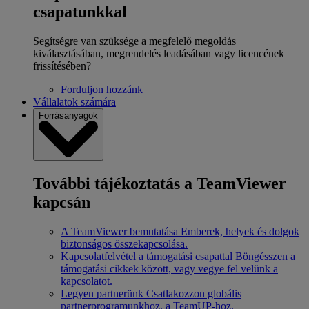
csapatunkkal
Segítségre van szüksége a megfelelő megoldás
kiválasztásában, megrendelés leadásában vagy licencének
frissítésében?
Forduljon hozzánk
Vállalatok számára
Forrásanyagok
További tájékoztatás a TeamViewer
kapcsán
A TeamViewer bemutatása
Emberek, helyek és dolgok
biztonságos összekapcsolása.
Kapcsolatfelvétel a támogatási csapattal
Böngésszen a
támogatási cikkek között, vagy vegye fel velünk a
kapcsolatot.
Legyen partnerünk
Csatlakozzon globális
partnerprogramunkhoz, a TeamUP-hoz.