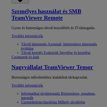
Személyes használat és SMB
TeamViewer Remote
Gyors és biztonságos távoli hozzáférés és IT-támogatás.
További információk
Távoli támogatás
Azonnali, biztonságos támogatás
nyújtása
Távoli kezelés
Eszközök figyelése és kezelése
Csomagok és árak
Nagyvállalat
TeamViewer Tensor
Biztonságos műveletekhez kialakított távkapcsolat.
További információk
Informatikai távtámogatás
Biztonságos, rugalmas,
integrált
Üzemeltetéstechnológia
Műhely távelérése