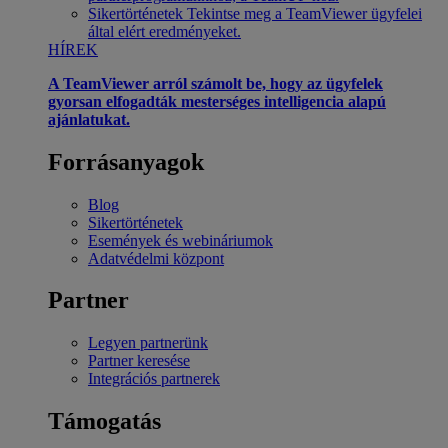
Sikertörténetek
Tekintse meg a TeamViewer ügyfelei
által elért eredményeket.
HÍREK
A TeamViewer arról számolt be, hogy az ügyfelek
gyorsan elfogadták mesterséges intelligencia alapú
ajánlatukat.
Forrásanyagok
Blog
Sikertörténetek
Események és webináriumok
Adatvédelmi központ
Partner
Legyen partnerünk
Partner keresése
Integrációs partnerek
Támogatás