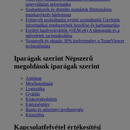
nagyvállalati informatika
Szabadúszók és digitális nomádok
Biztonságos
munkavégzés bárhonnan
Felügyelt szolgáltatást nyújtó szolgáltatók
Ügyfelek
informatikai rendszerének kezelése és karbantartása
Eredeti hardvergyártók (OEM-ek)
A támogatás és a
műveletek racionalizálása
Nonprofit és oktatás
30% kedvezmény a TeamViewer
technológiára
Iparágak szerint
Népszerű
megoldások iparágak szerint
Autóipar
Mezőgazdaság
Logisztika
Gyártás
Kiskereskedelem
Egészségügy
Banki és pénzügyi tevékenység
Közszféra
Kapcsolatfelvétel értékesítési