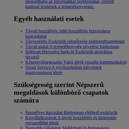
megoldhatja az informatikai problémákat, mielőtt
hatással lennének a termelékenységre.
Egyéb használati esetek
Távoli hozzáférés
Jobb hozzáférés biztonságos
kapcsolattal
Távvezérlés
Eszközök ellenőrzése platformfüggetlenül
Távoli asztal
A termelékenység növelése bárhonnan
Hálózati ébresztési funkció
Eszközök aktiválása
távolról
Képernyőmegosztás
Valós idejű vizuális kommunikáció
Smart Service
A vevőszolgálati műveletek
áramvonalassá tétele
Szükségesség szerint
Népszerű
megoldások különböző csapatok
számára
Személyes használat
Bárhonnan elérhető eszközök
Kisvállalkozások
A távoli hozzáférés és támogatás
egyszerűbbé tétele
Nagyobb vállalatok
Skálázható és biztonságos