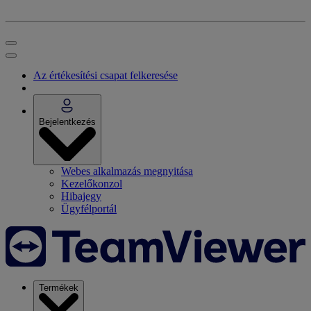
Az értékesítési csapat felkeresése
Bejelentkezés
Webes alkalmazás megnyitása
Kezelőkonzol
Hibajegy
Ügyfélportál
Termékek