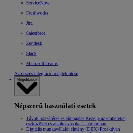
ServiceNow
Freshworks
Jira
Salesforce
Zendesk
Slack
Microsoft Teams
Az összes integráció megtekintése
Megoldások
Népszerű használati esetek
Távoli hozzáférés és támogatás
Kezelje az embereket,
eszközöket és alkalmazásokat – bárhonnan.
Digitális munkavállalói élmény (DEX)
Proaktívan