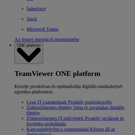
Salesforce
Slack
Microsoft Teams
Az összes integráció megtekintése
ONE platform
TeamViewer ONE platform
Kezelje proaktívan és optimalizálja digitális munkahelyét
egyetlen platformon.
Lean IT-csapatoknak
Proaktív eszközkezelés
Zökkenőmentes élmény
Sima és zavartalan digitális
élmény
Zökkenőmentes IT-műveletek
Proaktív javítások és
kivételes szolgáltatás
Kapcsolatfelvétel a csapatunkkal
Készen áll az
átalakulásra?