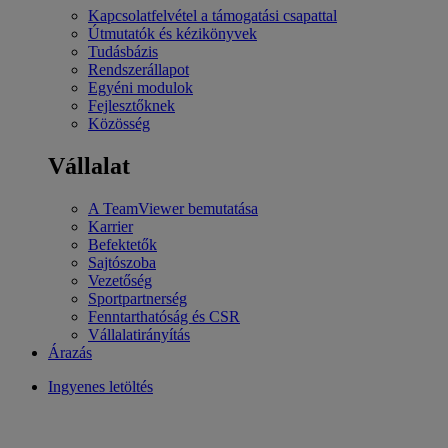
Kapcsolatfelvétel a támogatási csapattal
Útmutatók és kézikönyvek
Tudásbázis
Rendszerállapot
Egyéni modulok
Fejlesztőknek
Közösség
Vállalat
A TeamViewer bemutatása
Karrier
Befektetők
Sajtószoba
Vezetőség
Sportpartnerség
Fenntarthatóság és CSR
Vállalatirányítás
Árazás
Ingyenes letöltés