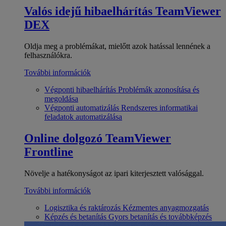
Valós idejű hibaelhárítás
TeamViewer
DEX
Oldja meg a problémákat, mielőtt azok hatással lennének a
felhasználókra.
További információk
Végponti hibaelhárítás
Problémák azonosítása és
megoldása
Végponti automatizálás
Rendszeres informatikai
feladatok automatizálása
Online dolgozó
TeamViewer
Frontline
Növelje a hatékonyságot az ipari kiterjesztett valósággal.
További információk
Logisztika és raktározás
Kézmentes anyagmozgatás
Képzés és betanítás
Gyors betanítás és továbbképzés