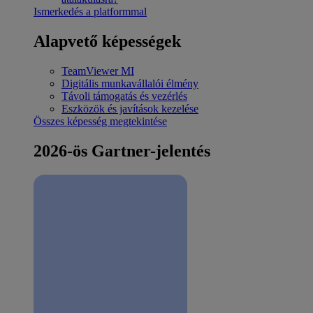
Ismerkedés a platformmal
Alapvető képességek
TeamViewer MI
Digitális munkavállalói élmény
Távoli támogatás és vezérlés
Eszközök és javítások kezelése
Összes képesség megtekintése
2026-ös Gartner-jelentés