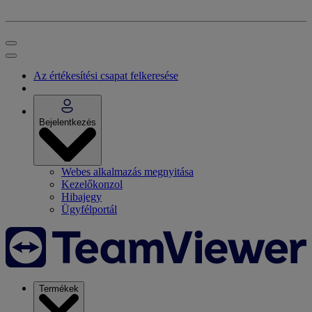
Az értékesítési csapat felkeresése
Bejelentkezés
Webes alkalmazás megnyitása
Kezelőkonzol
Hibajegy
Ügyfélportál
Termékek