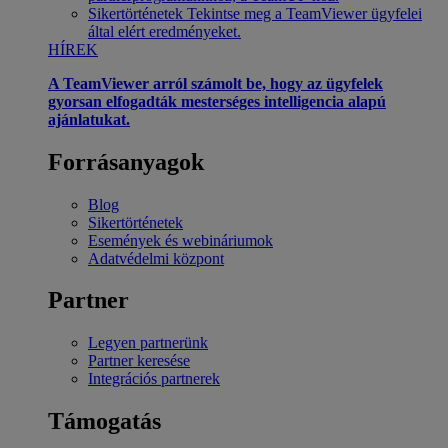
Sikertörténetek
Tekintse meg a TeamViewer ügyfelei
által elért eredményeket.
HÍREK
A TeamViewer arról számolt be, hogy az ügyfelek
gyorsan elfogadták mesterséges intelligencia alapú
ajánlatukat.
Forrásanyagok
Blog
Sikertörténetek
Események és webináriumok
Adatvédelmi központ
Partner
Legyen partnerünk
Partner keresése
Integrációs partnerek
Támogatás