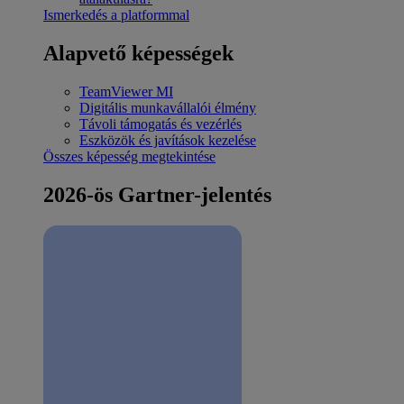
Ismerkedés a platformmal
Alapvető képességek
TeamViewer MI
Digitális munkavállalói élmény
Távoli támogatás és vezérlés
Eszközök és javítások kezelése
Összes képesség megtekintése
2026-ös Gartner-jelentés