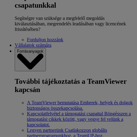
csapatunkkal
Segítségre van szüksége a megfelelő megoldás
kiválasztásában, megrendelés leadásában vagy licencének
frissítésében?
Forduljon hozzánk
Vállalatok számára
Forrásanyagok
További tájékoztatás a TeamViewer
kapcsán
A TeamViewer bemutatása
Emberek, helyek és dolgok
biztonságos összekapcsolása.
Kapcsolatfelvétel a támogatási csapattal
Böngésszen a
támogatási cikkek között, vagy vegye fel velünk a
kapcsolatot.
Legyen partnerünk
Csatlakozzon globális
partnerprogramunkhoz, a TeamUP-hoz.