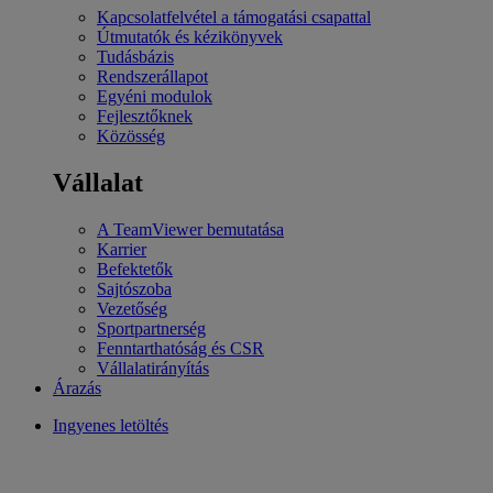
Kapcsolatfelvétel a támogatási csapattal
Útmutatók és kézikönyvek
Tudásbázis
Rendszerállapot
Egyéni modulok
Fejlesztőknek
Közösség
Vállalat
A TeamViewer bemutatása
Karrier
Befektetők
Sajtószoba
Vezetőség
Sportpartnerség
Fenntarthatóság és CSR
Vállalatirányítás
Árazás
Ingyenes letöltés