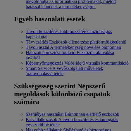
megoldhatja az informatikai problémákat, mielőtt
hatással lennének a termelékenységre.
Egyéb használati esetek
Távoli hozzáférés
Jobb hozzáférés biztonságos
kapcsolattal
Távvezérlés
Eszközök ellenőrzése platformfüggetlenül
Távoli asztal
A termelékenység növelése bárhonnan
Hálózati ébresztési funkció
Eszközök aktiválása
távolról
Képernyőmegosztás
Valós idejű vizuális kommunikáció
Smart Service
A vevőszolgálati műveletek
áramvonalassá tétele
Szükségesség szerint
Népszerű
megoldások különböző csapatok
számára
Személyes használat
Bárhonnan elérhető eszközök
Kisvállalkozások
A távoli hozzáférés és támogatás
egyszerűbbé tétele
Nagyobb vállalatok
Skálázható és biztonságos