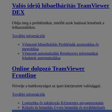
Valós idejű hibaelhárítás
TeamViewer
DEX
Oldja meg a problémákat, mielőtt azok hatással lennének a
felhasználókra.
További információk
Végponti hibaelhárítás
Problémák azonosítása és
megoldása
Végponti automatizálás
Rendszeres informatikai
feladatok automatizálása
Online dolgozó
TeamViewer
Frontline
Növelje a hatékonyságot az ipari kiterjesztett valósággal.
További információk
Logisztika és raktározás
Kézmentes anyagmozgatás
Képzés és betanítás
Gyors betanítás és továbbképzés