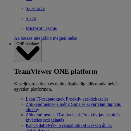
Salesforce
Slack
Microsoft Teams
Az összes integráció megtekintése
ONE platform
TeamViewer ONE platform
Kezelje proaktívan és optimalizálja digitális munkahelyét
egyetlen platformon.
Lean IT-csapatoknak
Proaktív eszközkezelés
Zökkenőmentes élmény
Sima és zavartalan digitális
élmény
Zökkenőmentes IT-műveletek
Proaktív javítások és
kivételes szolgáltatás
Kapcsolatfelvétel a csapatunkkal
Készen áll az
átalakulásra?