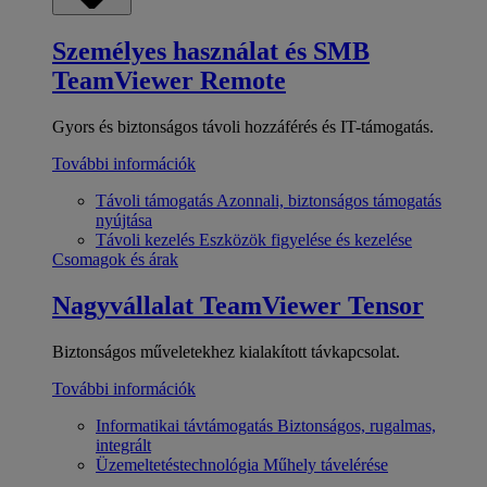
Személyes használat és SMB
TeamViewer Remote
Gyors és biztonságos távoli hozzáférés és IT-támogatás.
További információk
Távoli támogatás
Azonnali, biztonságos támogatás
nyújtása
Távoli kezelés
Eszközök figyelése és kezelése
Csomagok és árak
Nagyvállalat
TeamViewer Tensor
Biztonságos műveletekhez kialakított távkapcsolat.
További információk
Informatikai távtámogatás
Biztonságos, rugalmas,
integrált
Üzemeltetéstechnológia
Műhely távelérése