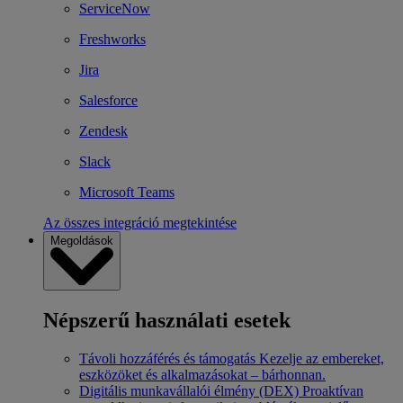
ServiceNow
Freshworks
Jira
Salesforce
Zendesk
Slack
Microsoft Teams
Az összes integráció megtekintése
Megoldások
Népszerű használati esetek
Távoli hozzáférés és támogatás
Kezelje az embereket,
eszközöket és alkalmazásokat – bárhonnan.
Digitális munkavállalói élmény (DEX)
Proaktívan