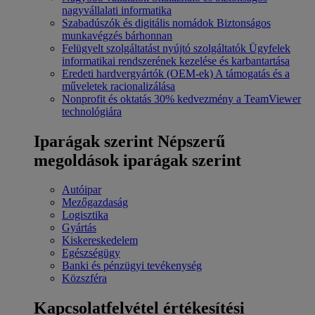
nagyvállalati informatika
Szabadúszók és digitális nomádok
Biztonságos
munkavégzés bárhonnan
Felügyelt szolgáltatást nyújtó szolgáltatók
Ügyfelek
informatikai rendszerének kezelése és karbantartása
Eredeti hardvergyártók (OEM-ek)
A támogatás és a
műveletek racionalizálása
Nonprofit és oktatás
30% kedvezmény a TeamViewer
technológiára
Iparágak szerint
Népszerű
megoldások iparágak szerint
Autóipar
Mezőgazdaság
Logisztika
Gyártás
Kiskereskedelem
Egészségügy
Banki és pénzügyi tevékenység
Közszféra
Kapcsolatfelvétel értékesítési