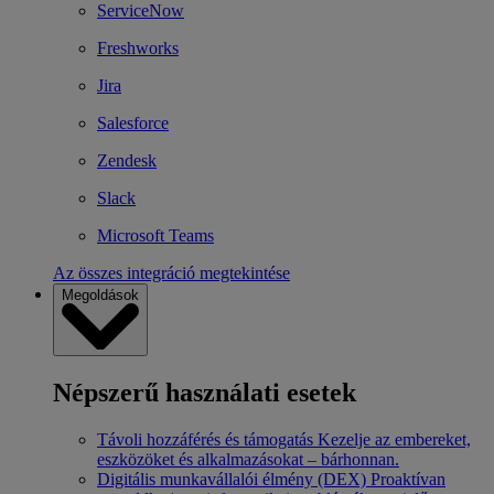
ServiceNow
Freshworks
Jira
Salesforce
Zendesk
Slack
Microsoft Teams
Az összes integráció megtekintése
Megoldások
Népszerű használati esetek
Távoli hozzáférés és támogatás
Kezelje az embereket,
eszközöket és alkalmazásokat – bárhonnan.
Digitális munkavállalói élmény (DEX)
Proaktívan