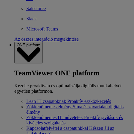
Salesforce
Slack
Microsoft Teams
Az összes integráció megtekintése
ONE platform
TeamViewer ONE platform
Kezelje proaktívan és optimalizálja digitális munkahelyét
egyetlen platformon.
Lean IT-csapatoknak
Proaktív eszközkezelés
Zökkenőmentes élmény
Sima és zavartalan digitális
élmény
Zökkenőmentes IT-műveletek
Proaktív javítások és
kivételes szolgáltatás
Kapcsolatfelvétel a csapatunkkal
Készen áll az
átalakulásra?