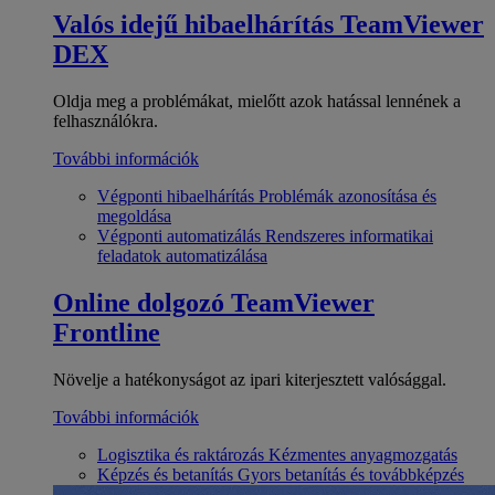
Valós idejű hibaelhárítás
TeamViewer
DEX
Oldja meg a problémákat, mielőtt azok hatással lennének a
felhasználókra.
További információk
Végponti hibaelhárítás
Problémák azonosítása és
megoldása
Végponti automatizálás
Rendszeres informatikai
feladatok automatizálása
Online dolgozó
TeamViewer
Frontline
Növelje a hatékonyságot az ipari kiterjesztett valósággal.
További információk
Logisztika és raktározás
Kézmentes anyagmozgatás
Képzés és betanítás
Gyors betanítás és továbbképzés