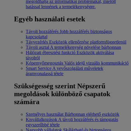
megoldhatja az informatikai problémákat, mielőtt
hatással lennének a termelékenységre.
Egyéb használati esetek
Távoli hozzáférés
Jobb hozzáférés biztonságos
kapcsolattal
Távvezérlés
Eszközök ellenőrzése platformfüggetlenül
Távoli asztal
A termelékenység növelése bárhonnan
Hálózati ébresztési funkció
Eszközök aktiválása
távolról
Képernyőmegosztás
Valós idejű vizuális kommunikáció
Smart Service
A vevőszolgálati műveletek
áramvonalassá tétele
Szükségesség szerint
Népszerű
megoldások különböző csapatok
számára
Személyes használat
Bárhonnan elérhető eszközök
Kisvállalkozások
A távoli hozzáférés és támogatás
egyszerűbbé tétele
Nagyobb vállalatok
Skálázható és biztonságos