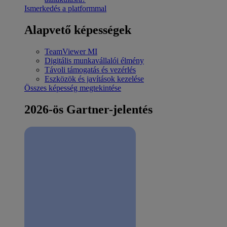
Ismerkedés a platformmal
Alapvető képességek
TeamViewer MI
Digitális munkavállalói élmény
Távoli támogatás és vezérlés
Eszközök és javítások kezelése
Összes képesség megtekintése
2026-ös Gartner-jelentés