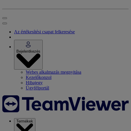
Az értékesítési csapat felkeresése
Bejelentkezés
Webes alkalmazás megnyitása
Kezelőkonzol
Hibajegy
Ügyfélportál
Termékek