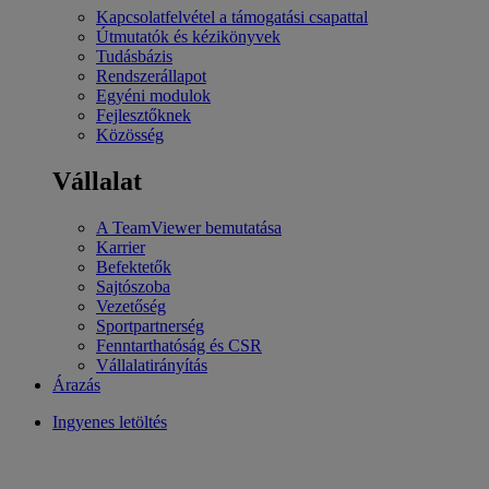
Kapcsolatfelvétel a támogatási csapattal
Útmutatók és kézikönyvek
Tudásbázis
Rendszerállapot
Egyéni modulok
Fejlesztőknek
Közösség
Vállalat
A TeamViewer bemutatása
Karrier
Befektetők
Sajtószoba
Vezetőség
Sportpartnerség
Fenntarthatóság és CSR
Vállalatirányítás
Árazás
Ingyenes letöltés