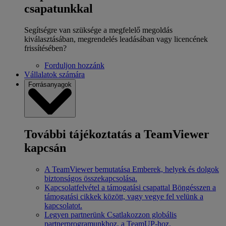
csapatunkkal
Segítségre van szüksége a megfelelő megoldás
kiválasztásában, megrendelés leadásában vagy licencének
frissítésében?
Forduljon hozzánk
Vállalatok számára
Forrásanyagok
További tájékoztatás a TeamViewer
kapcsán
A TeamViewer bemutatása
Emberek, helyek és dolgok
biztonságos összekapcsolása.
Kapcsolatfelvétel a támogatási csapattal
Böngésszen a
támogatási cikkek között, vagy vegye fel velünk a
kapcsolatot.
Legyen partnerünk
Csatlakozzon globális
partnerprogramunkhoz, a TeamUP-hoz.