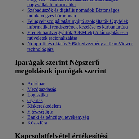
nagyvállalati informatika
Szabadúszók és digitális nomádok
Biztonságos
munkavégzés bárhonnan
Felügyelt szolgáltatást nyújtó szolgáltatók
Ügyfelek
informatikai rendszerének kezelése és karbantartása
Eredeti hardvergyártók (OEM-ek)
A támogatás és a
műveletek racionalizálása
Nonprofit és oktatás
30% kedvezmény a TeamViewer
technológiára
Iparágak szerint
Népszerű
megoldások iparágak szerint
Autóipar
Mezőgazdaság
Logisztika
Gyártás
Kiskereskedelem
Egészségügy
Banki és pénzügyi tevékenység
Közszféra
Kapcsolatfelvétel értékesítési