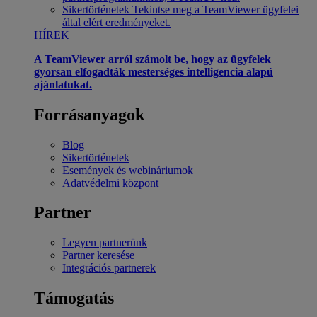
Sikertörténetek
Tekintse meg a TeamViewer ügyfelei
által elért eredményeket.
HÍREK
A TeamViewer arról számolt be, hogy az ügyfelek
gyorsan elfogadták mesterséges intelligencia alapú
ajánlatukat.
Forrásanyagok
Blog
Sikertörténetek
Események és webináriumok
Adatvédelmi központ
Partner
Legyen partnerünk
Partner keresése
Integrációs partnerek
Támogatás