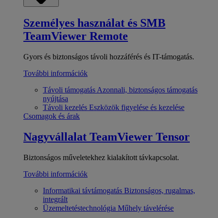
Személyes használat és SMB
TeamViewer Remote
Gyors és biztonságos távoli hozzáférés és IT-támogatás.
További információk
Távoli támogatás
Azonnali, biztonságos támogatás
nyújtása
Távoli kezelés
Eszközök figyelése és kezelése
Csomagok és árak
Nagyvállalat
TeamViewer Tensor
Biztonságos műveletekhez kialakított távkapcsolat.
További információk
Informatikai távtámogatás
Biztonságos, rugalmas,
integrált
Üzemeltetéstechnológia
Műhely távelérése