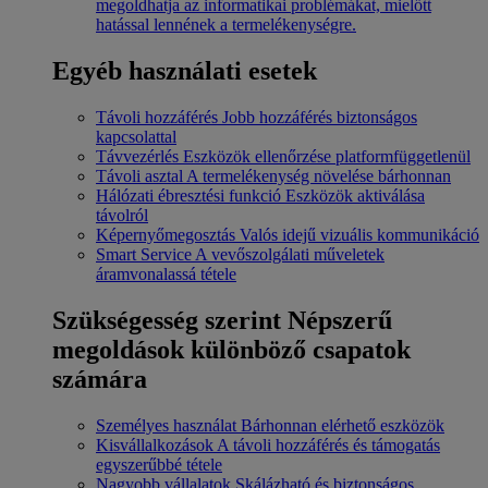
megoldhatja az informatikai problémákat, mielőtt
hatással lennének a termelékenységre.
Egyéb használati esetek
Távoli hozzáférés
Jobb hozzáférés biztonságos
kapcsolattal
Távvezérlés
Eszközök ellenőrzése platformfüggetlenül
Távoli asztal
A termelékenység növelése bárhonnan
Hálózati ébresztési funkció
Eszközök aktiválása
távolról
Képernyőmegosztás
Valós idejű vizuális kommunikáció
Smart Service
A vevőszolgálati műveletek
áramvonalassá tétele
Szükségesség szerint
Népszerű
megoldások különböző csapatok
számára
Személyes használat
Bárhonnan elérhető eszközök
Kisvállalkozások
A távoli hozzáférés és támogatás
egyszerűbbé tétele
Nagyobb vállalatok
Skálázható és biztonságos