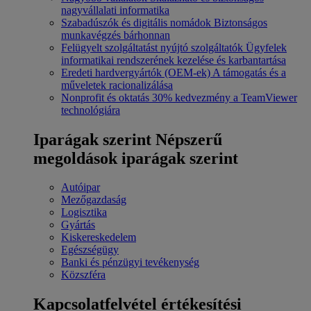
nagyvállalati informatika
Szabadúszók és digitális nomádok
Biztonságos
munkavégzés bárhonnan
Felügyelt szolgáltatást nyújtó szolgáltatók
Ügyfelek
informatikai rendszerének kezelése és karbantartása
Eredeti hardvergyártók (OEM-ek)
A támogatás és a
műveletek racionalizálása
Nonprofit és oktatás
30% kedvezmény a TeamViewer
technológiára
Iparágak szerint
Népszerű
megoldások iparágak szerint
Autóipar
Mezőgazdaság
Logisztika
Gyártás
Kiskereskedelem
Egészségügy
Banki és pénzügyi tevékenység
Közszféra
Kapcsolatfelvétel értékesítési