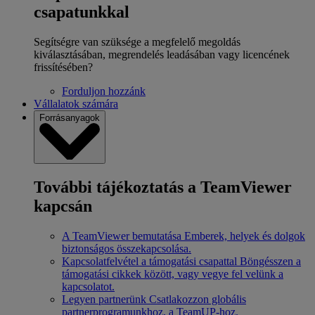
csapatunkkal
Segítségre van szüksége a megfelelő megoldás
kiválasztásában, megrendelés leadásában vagy licencének
frissítésében?
Forduljon hozzánk
Vállalatok számára
Forrásanyagok
További tájékoztatás a TeamViewer
kapcsán
A TeamViewer bemutatása
Emberek, helyek és dolgok
biztonságos összekapcsolása.
Kapcsolatfelvétel a támogatási csapattal
Böngésszen a
támogatási cikkek között, vagy vegye fel velünk a
kapcsolatot.
Legyen partnerünk
Csatlakozzon globális
partnerprogramunkhoz, a TeamUP-hoz.