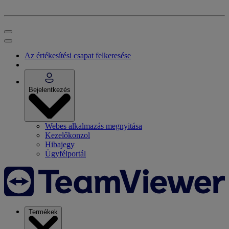
Az értékesítési csapat felkeresése
Bejelentkezés
Webes alkalmazás megnyitása
Kezelőkonzol
Hibajegy
Ügyfélportál
Termékek