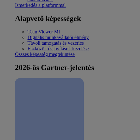
Ismerkedés a platformmal
Alapvető képességek
TeamViewer MI
Digitális munkavállalói élmény
Távoli támogatás és vezérlés
Eszközök és javítások kezelése
Összes képesség megtekintése
2026-ös Gartner-jelentés