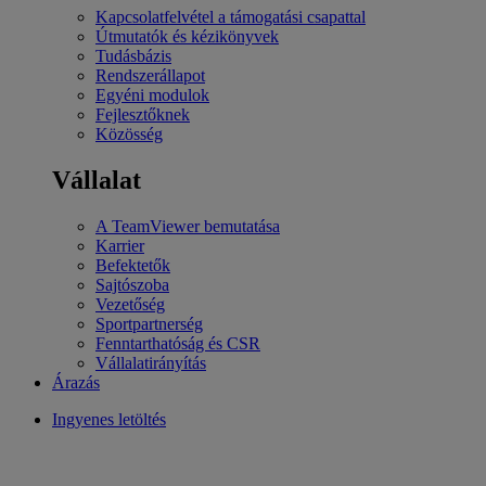
Kapcsolatfelvétel a támogatási csapattal
Útmutatók és kézikönyvek
Tudásbázis
Rendszerállapot
Egyéni modulok
Fejlesztőknek
Közösség
Vállalat
A TeamViewer bemutatása
Karrier
Befektetők
Sajtószoba
Vezetőség
Sportpartnerség
Fenntarthatóság és CSR
Vállalatirányítás
Árazás
Ingyenes letöltés