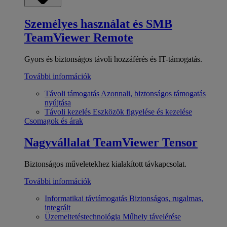
Személyes használat és SMB
TeamViewer Remote
Gyors és biztonságos távoli hozzáférés és IT-támogatás.
További információk
Távoli támogatás
Azonnali, biztonságos támogatás
nyújtása
Távoli kezelés
Eszközök figyelése és kezelése
Csomagok és árak
Nagyvállalat
TeamViewer Tensor
Biztonságos műveletekhez kialakított távkapcsolat.
További információk
Informatikai távtámogatás
Biztonságos, rugalmas,
integrált
Üzemeltetéstechnológia
Műhely távelérése