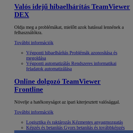
Valós idejű hibaelhárítás
TeamViewer
DEX
Oldja meg a problémákat, mielőtt azok hatással lennének a
felhasználókra.
További információk
Végponti hibaelhárítás
Problémák azonosítása és
megoldása
Végponti automatizálás
Rendszeres informatikai
feladatok automatizálása
Online dolgozó
TeamViewer
Frontline
Növelje a hatékonyságot az ipari kiterjesztett valósággal.
További információk
Logisztika és raktározás
Kézmentes anyagmozgatás
Képzés és betanítás
Gyors betanítás és továbbképzés