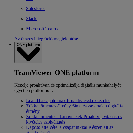
Salesforce
Slack
Microsoft Teams
Az összes integráció megtekintése
ONE platform
TeamViewer ONE platform
Kezelje proaktívan és optimalizálja digitális munkahelyét
egyetlen platformon.
Lean IT-csapatoknak
Proaktív eszközkezelés
Zökkenőmentes élmény
Sima és zavartalan digitális
élmény
Zökkenőmentes IT-műveletek
Proaktív javítások és
kivételes szolgáltatás
Kapcsolatfelvétel a csapatunkkal
Készen áll az
átalakulásra?