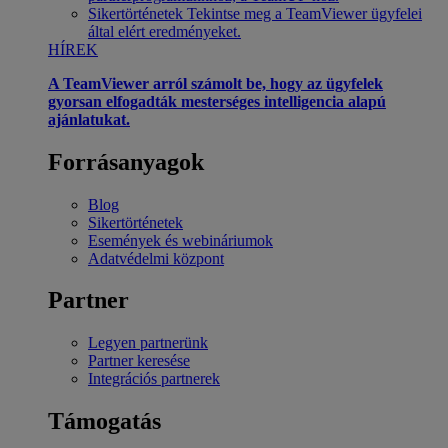
Sikertörténetek
Tekintse meg a TeamViewer ügyfelei
által elért eredményeket.
HÍREK
A TeamViewer arról számolt be, hogy az ügyfelek
gyorsan elfogadták mesterséges intelligencia alapú
ajánlatukat.
Forrásanyagok
Blog
Sikertörténetek
Események és webináriumok
Adatvédelmi központ
Partner
Legyen partnerünk
Partner keresése
Integrációs partnerek
Támogatás