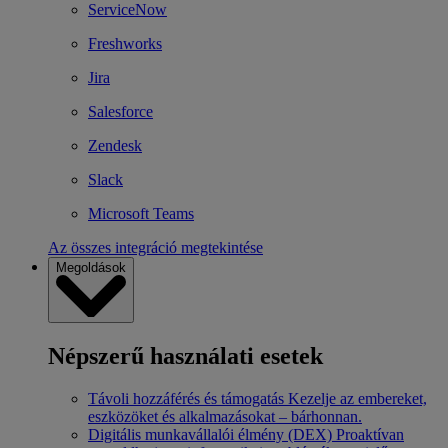
ServiceNow
Freshworks
Jira
Salesforce
Zendesk
Slack
Microsoft Teams
Az összes integráció megtekintése
Megoldások
Népszerű használati esetek
Távoli hozzáférés és támogatás
Kezelje az embereket,
eszközöket és alkalmazásokat – bárhonnan.
Digitális munkavállalói élmény (DEX)
Proaktívan