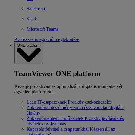
Salesforce
Slack
Microsoft Teams
Az összes integráció megtekintése
ONE platform
TeamViewer ONE platform
Kezelje proaktívan és optimalizálja digitális munkahelyét
egyetlen platformon.
Lean IT-csapatoknak
Proaktív eszközkezelés
Zökkenőmentes élmény
Sima és zavartalan digitális
élmény
Zökkenőmentes IT-műveletek
Proaktív javítások és
kivételes szolgáltatás
Kapcsolatfelvétel a csapatunkkal
Készen áll az
átalakulásra?