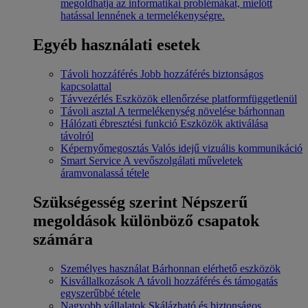
megoldhatja az informatikai problémákat, mielőtt
hatással lennének a termelékenységre.
Egyéb használati esetek
Távoli hozzáférés
Jobb hozzáférés biztonságos
kapcsolattal
Távvezérlés
Eszközök ellenőrzése platformfüggetlenül
Távoli asztal
A termelékenység növelése bárhonnan
Hálózati ébresztési funkció
Eszközök aktiválása
távolról
Képernyőmegosztás
Valós idejű vizuális kommunikáció
Smart Service
A vevőszolgálati műveletek
áramvonalassá tétele
Szükségesség szerint
Népszerű
megoldások különböző csapatok
számára
Személyes használat
Bárhonnan elérhető eszközök
Kisvállalkozások
A távoli hozzáférés és támogatás
egyszerűbbé tétele
Nagyobb vállalatok
Skálázható és biztonságos