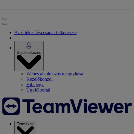
Az értékesítési csapat felkeresése
Bejelentkezés
Webes alkalmazás megnyitása
Kezelőkonzol
Hibajegy
Ügyfélportál
Termékek