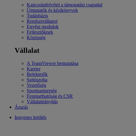
Kapcsolatfelvétel a támogatási csapattal
Útmutatók és kézikönyvek
Tudásbázis
Rendszerállapot
Egyéni modulok
Fejlesztőknek
Közösség
Vállalat
A TeamViewer bemutatása
Karrier
Befektetők
Sajtószoba
Vezetőség
Sportpartnerség
Fenntarthatóság és CSR
Vállalatirányítás
Árazás
Ingyenes letöltés