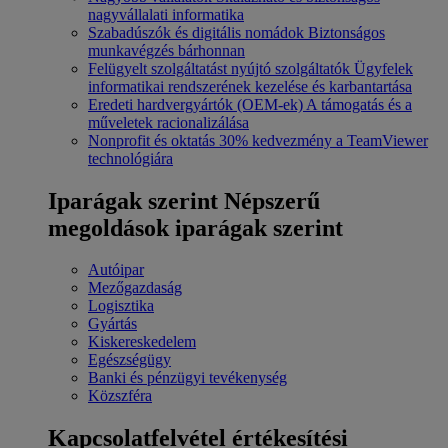
nagyvállalati informatika
Szabadúszók és digitális nomádok
Biztonságos
munkavégzés bárhonnan
Felügyelt szolgáltatást nyújtó szolgáltatók
Ügyfelek
informatikai rendszerének kezelése és karbantartása
Eredeti hardvergyártók (OEM-ek)
A támogatás és a
műveletek racionalizálása
Nonprofit és oktatás
30% kedvezmény a TeamViewer
technológiára
Iparágak szerint
Népszerű
megoldások iparágak szerint
Autóipar
Mezőgazdaság
Logisztika
Gyártás
Kiskereskedelem
Egészségügy
Banki és pénzügyi tevékenység
Közszféra
Kapcsolatfelvétel értékesítési