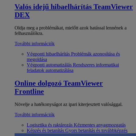
Valós idejű hibaelhárítás
TeamViewer
DEX
Oldja meg a problémákat, mielőtt azok hatással lennének a
felhasználókra.
További információk
Végponti hibaelhárítás
Problémák azonosítása és
megoldása
Végponti automatizálás
Rendszeres informatikai
feladatok automatizálása
Online dolgozó
TeamViewer
Frontline
Növelje a hatékonyságot az ipari kiterjesztett valósággal.
További információk
Logisztika és raktározás
Kézmentes anyagmozgatás
Képzés és betanítás
Gyors betanítás és továbbképzés