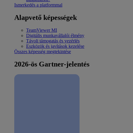
Ismerkedés a platformmal
Alapvető képességek
TeamViewer MI
Digitális munkavállalói élmény
Távoli támogatás és vezérlés
Eszközök és javítások kezelése
Összes képesség megtekintése
2026-ös Gartner-jelentés