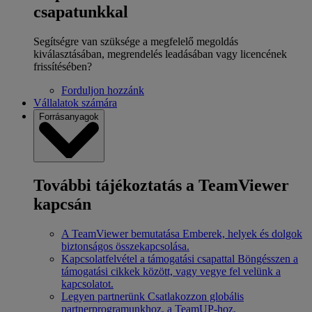
csapatunkkal
Segítségre van szüksége a megfelelő megoldás
kiválasztásában, megrendelés leadásában vagy licencének
frissítésében?
Forduljon hozzánk
Vállalatok számára
Forrásanyagok
További tájékoztatás a TeamViewer
kapcsán
A TeamViewer bemutatása
Emberek, helyek és dolgok
biztonságos összekapcsolása.
Kapcsolatfelvétel a támogatási csapattal
Böngésszen a
támogatási cikkek között, vagy vegye fel velünk a
kapcsolatot.
Legyen partnerünk
Csatlakozzon globális
partnerprogramunkhoz, a TeamUP-hoz.