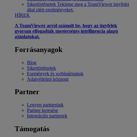
Sikertörténetek
Tekintse meg a TeamViewer ügyfelei
által elért eredményeket.
HÍREK
A TeamViewer arról számolt be, hogy az ügyfelek
gyorsan elfogadták mesterséges intelligencia alapú
ajánlatukat.
Forrásanyagok
Blog
Sikertörténetek
Események és webináriumok
Adatvédelmi központ
Partner
Legyen partnerünk
Partner keresése
Integrációs partnerek
Támogatás