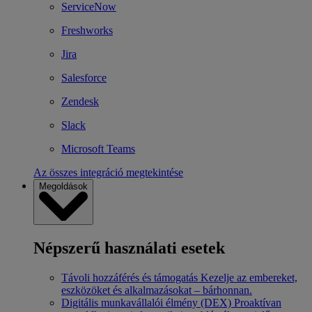
ServiceNow
Freshworks
Jira
Salesforce
Zendesk
Slack
Microsoft Teams
Az összes integráció megtekintése
Megoldások
Népszerű használati esetek
Távoli hozzáférés és támogatás
Kezelje az embereket,
eszközöket és alkalmazásokat – bárhonnan.
Digitális munkavállalói élmény (DEX)
Proaktívan