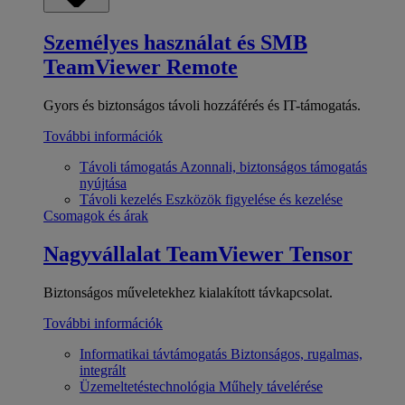
Személyes használat és SMB
TeamViewer Remote
Gyors és biztonságos távoli hozzáférés és IT-támogatás.
További információk
Távoli támogatás
Azonnali, biztonságos támogatás
nyújtása
Távoli kezelés
Eszközök figyelése és kezelése
Csomagok és árak
Nagyvállalat
TeamViewer Tensor
Biztonságos műveletekhez kialakított távkapcsolat.
További információk
Informatikai távtámogatás
Biztonságos, rugalmas,
integrált
Üzemeltetéstechnológia
Műhely távelérése