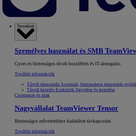
Termékek
Személyes használat és SMB
TeamView
Gyors és biztonságos távoli hozzáférés és IT-támogatás.
További információk
Távoli támogatás
Azonnali, biztonságos támogatás nyújt
Távoli kezelés
Eszközök figyelése és kezelése
Csomagok és árak
Nagyvállalat
TeamViewer Tensor
Biztonságos műveletekhez kialakított távkapcsolat.
További információk