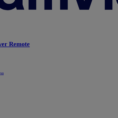
er Remote
ása