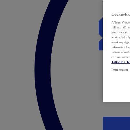
Cookie-kka
A TeamViewer 
felhasználói 
gombra kattin
adatok feldol
tevékenységek
információka
használatának 
cookie-kat a c
Töltse le a 
Impresszum