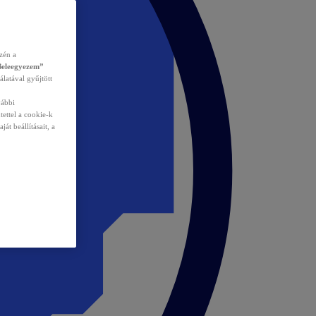
zén a
Beleegyezem”
álatával gyűjtött
vábbi
tettel a cookie-k
át beállításait, a