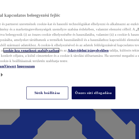
l kapcsolatos beleegyezési fejléc
és partnerei szeretnének cookie-kat és hasonló technológiákat elhelyezni és alkalmazni az eszkö
élmény és a marketingtevékenységek személyre szabása érdekében, valamint elemzési célból. A
„
tva beleegyezik (i) az összes cookie elhelyezésébe és használatába, valamint (ii) a cookie-k haszn
gozásába, amelyeket társíthatunk a termékek használatából és a használathoz kapcsolódó elemzési
ből származó adatokhoz. A cookie-k elhelyezésével és az adatok feldolgozásával kapcsolatos to
t a
cookie-kra vonatkozó szabályzatban
és az
Adatvédelmi irányelvekben
találja, különös tekin
konkrét céljaira, a külső címzettekre és a cookie-k tárolási időtartamára. Ha szeretné megadni a saj
ookie-k beállításainak területén szabhatja testre.
TeamViewert
Impresszum
Sütik beállítása
Összes süti elfogadása