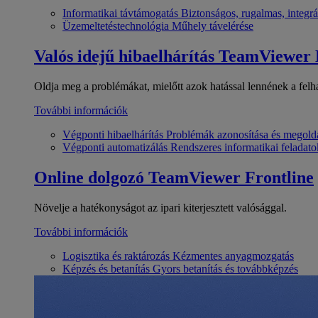
Informatikai távtámogatás
Biztonságos, rugalmas, integrá
Üzemeltetéstechnológia
Műhely távelérése
Valós idejű hibaelhárítás
TeamViewer
Oldja meg a problémákat, mielőtt azok hatással lennének a felh
További információk
Végponti hibaelhárítás
Problémák azonosítása és megold
Végponti automatizálás
Rendszeres informatikai feladato
Online dolgozó
TeamViewer Frontline
Növelje a hatékonyságot az ipari kiterjesztett valósággal.
További információk
Logisztika és raktározás
Kézmentes anyagmozgatás
Képzés és betanítás
Gyors betanítás és továbbképzés