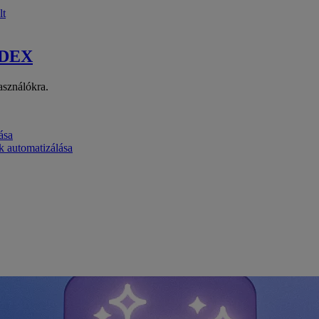
lt
 DEX
asználókra.
ása
k automatizálása