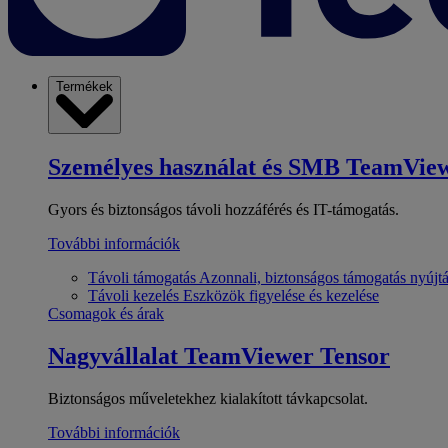
Termékek
Személyes használat és SMB
TeamView
Gyors és biztonságos távoli hozzáférés és IT-támogatás.
További információk
Távoli támogatás
Azonnali, biztonságos támogatás nyújt
Távoli kezelés
Eszközök figyelése és kezelése
Csomagok és árak
Nagyvállalat
TeamViewer Tensor
Biztonságos műveletekhez kialakított távkapcsolat.
További információk