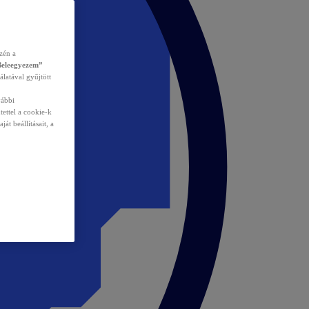
zén a
Beleegyezem”
álatával gyűjtött
vábbi
tettel a cookie-k
át beállításait, a