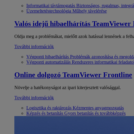
Informatikai távtámogatás
Biztonságos, rugalmas, integrá
Üzemeltetéstechnológia
Műhely távelérése
Valós idejű hibaelhárítás
TeamViewer
Oldja meg a problémákat, mielőtt azok hatással lennének a felh
További információk
Végponti hibaelhárítás
Problémák azonosítása és megold
Végponti automatizálás
Rendszeres informatikai feladato
Online dolgozó
TeamViewer Frontline
Növelje a hatékonyságot az ipari kiterjesztett valósággal.
További információk
Logisztika és raktározás
Kézmentes anyagmozgatás
Képzés és betanítás
Gyors betanítás és továbbképzés