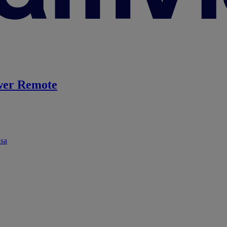
er Remote
ása