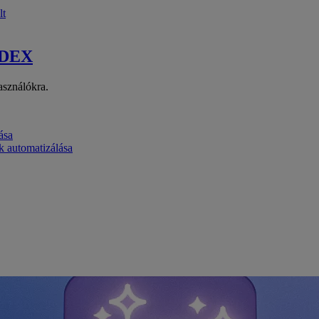
lt
 DEX
asználókra.
ása
k automatizálása