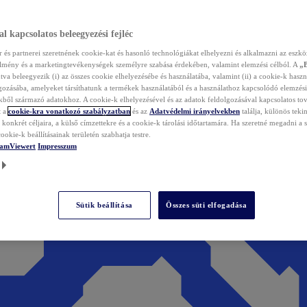
l kapcsolatos beleegyezési fejléc
és partnerei szeretnének cookie-kat és hasonló technológiákat elhelyezni és alkalmazni az eszkö
élmény és a marketingtevékenységek személyre szabása érdekében, valamint elemzési célból. A
„
tva beleegyezik (i) az összes cookie elhelyezésébe és használatába, valamint (ii) a cookie-k haszn
gozásába, amelyeket társíthatunk a termékek használatából és a használathoz kapcsolódó elemzési
ből származó adatokhoz. A cookie-k elhelyezésével és az adatok feldolgozásával kapcsolatos to
t a
cookie-kra vonatkozó szabályzatban
és az
Adatvédelmi irányelvekben
találja, különös tekin
konkrét céljaira, a külső címzettekre és a cookie-k tárolási időtartamára. Ha szeretné megadni a saj
ookie-k beállításainak területén szabhatja testre.
TeamViewert
Impresszum
Sütik beállítása
Összes süti elfogadása