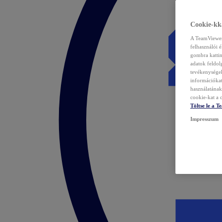
Cookie-kka
A TeamViewer 
felhasználói 
gombra kattin
adatok feldol
tevékenységek
információka
használatának 
cookie-kat a c
Töltse le a 
Impresszum