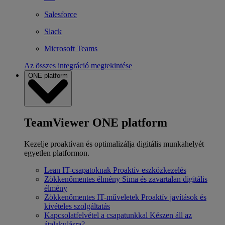
Salesforce
Slack
Microsoft Teams
Az összes integráció megtekintése
ONE platform
TeamViewer ONE platform
Kezelje proaktívan és optimalizálja digitális munkahelyét
egyetlen platformon.
Lean IT-csapatoknak
Proaktív eszközkezelés
Zökkenőmentes élmény
Sima és zavartalan digitális
élmény
Zökkenőmentes IT-műveletek
Proaktív javítások és
kivételes szolgáltatás
Kapcsolatfelvétel a csapatunkkal
Készen áll az
átalakulásra?