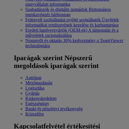
nagyvállalati informatika
Szabadúszók és digitális nomádok
Biztonságos
munkavégzés bárhonnan
Felügyelt szolgáltatást nyújtó szolgáltatók
Ügyfelek
informatikai rendszerének kezelése és karbantartása
Eredeti hardvergyártók (OEM-ek)
A támogatás és a
műveletek racionalizálása
Nonprofit és oktatás
30% kedvezmény a TeamViewer
technológiára
Iparágak szerint
Népszerű
megoldások iparágak szerint
Autóipar
Mezőgazdaság
Logisztika
Gyártás
Kiskereskedelem
Egészségügy
Banki és pénzügyi tevékenység
Közszféra
Kapcsolatfelvétel értékesítési