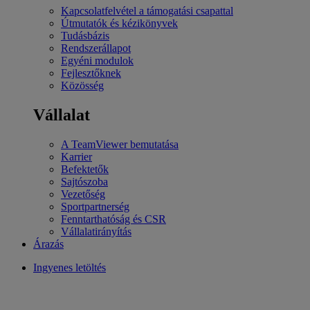
Kapcsolatfelvétel a támogatási csapattal
Útmutatók és kézikönyvek
Tudásbázis
Rendszerállapot
Egyéni modulok
Fejlesztőknek
Közösség
Vállalat
A TeamViewer bemutatása
Karrier
Befektetők
Sajtószoba
Vezetőség
Sportpartnerség
Fenntarthatóság és CSR
Vállalatirányítás
Árazás
Ingyenes letöltés