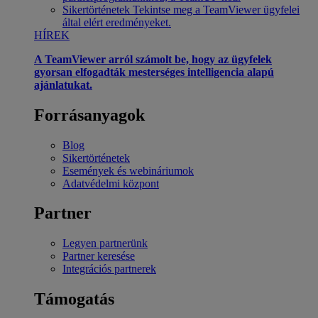
Sikertörténetek
Tekintse meg a TeamViewer ügyfelei
által elért eredményeket.
HÍREK
A TeamViewer arról számolt be, hogy az ügyfelek
gyorsan elfogadták mesterséges intelligencia alapú
ajánlatukat.
Forrásanyagok
Blog
Sikertörténetek
Események és webináriumok
Adatvédelmi központ
Partner
Legyen partnerünk
Partner keresése
Integrációs partnerek
Támogatás