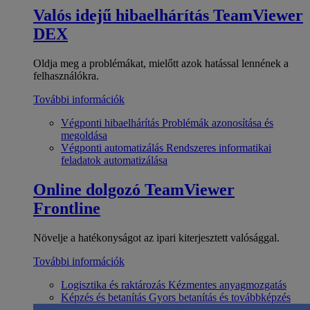
Valós idejű hibaelhárítás
TeamViewer
DEX
Oldja meg a problémákat, mielőtt azok hatással lennének a
felhasználókra.
További információk
Végponti hibaelhárítás
Problémák azonosítása és
megoldása
Végponti automatizálás
Rendszeres informatikai
feladatok automatizálása
Online dolgozó
TeamViewer
Frontline
Növelje a hatékonyságot az ipari kiterjesztett valósággal.
További információk
Logisztika és raktározás
Kézmentes anyagmozgatás
Képzés és betanítás
Gyors betanítás és továbbképzés