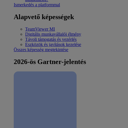
Ismerkedés a platformmal
Alapvető képességek
TeamViewer MI
Digitális munkavállalói élmény
Távoli támogatás és vezérlés
Eszközök és javítások kezelése
Összes képesség megtekintése
2026-ös Gartner-jelentés