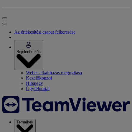
Az értékesítési csapat felkeresése
Bejelentkezés
Webes alkalmazás megnyitása
Kezelőkonzol
Hibajegy
Ügyfélportál
Termékek