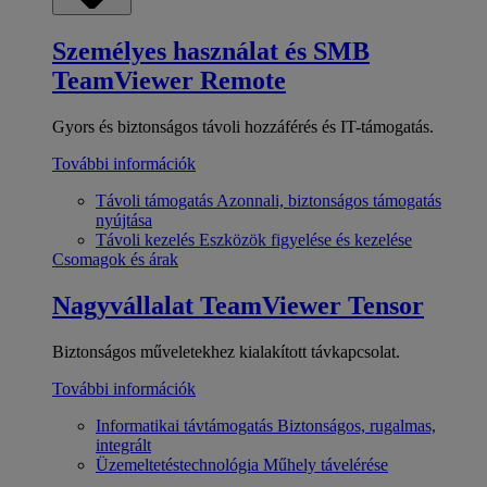
Személyes használat és SMB
TeamViewer Remote
Gyors és biztonságos távoli hozzáférés és IT-támogatás.
További információk
Távoli támogatás
Azonnali, biztonságos támogatás
nyújtása
Távoli kezelés
Eszközök figyelése és kezelése
Csomagok és árak
Nagyvállalat
TeamViewer Tensor
Biztonságos műveletekhez kialakított távkapcsolat.
További információk
Informatikai távtámogatás
Biztonságos, rugalmas,
integrált
Üzemeltetéstechnológia
Műhely távelérése