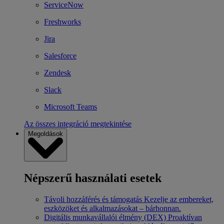
ServiceNow
Freshworks
Jira
Salesforce
Zendesk
Slack
Microsoft Teams
Az összes integráció megtekintése
Megoldások
Népszerű használati esetek
Távoli hozzáférés és támogatás
Kezelje az embereket,
eszközöket és alkalmazásokat – bárhonnan.
Digitális munkavállalói élmény (DEX)
Proaktívan