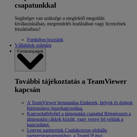
csapatunkkal
Segítségre van szüksége a megfelelő megoldás
kiválasztásában, megrendelés leadásában vagy licencének
frissítésében?
Forduljon hozzánk
Vállalatok számára
Forrásanyagok
További tájékoztatás a TeamViewer
kapcsán
A TeamViewer bemutatása
Emberek, helyek és dolgok
biztonságos összekapcsolása.
Kapcsolatfelvétel a támogatási csapattal
Böngésszen a
támogatási cikkek között, vagy vegye fel velünk a
kapcsolatot.
Legyen partnerünk
Csatlakozzon globális
partnerprogramunkhoz, a TeamUP-hoz.