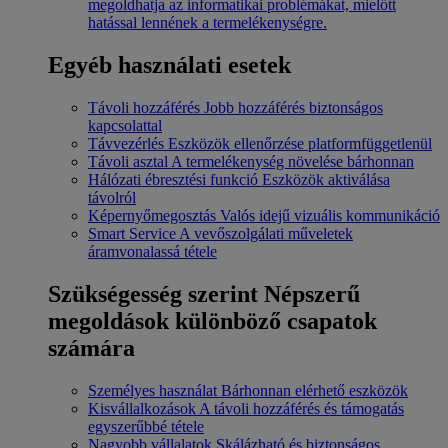
megoldhatja az informatikai problémákat, mielőtt
hatással lennének a termelékenységre.
Egyéb használati esetek
Távoli hozzáférés
Jobb hozzáférés biztonságos
kapcsolattal
Távvezérlés
Eszközök ellenőrzése platformfüggetlenül
Távoli asztal
A termelékenység növelése bárhonnan
Hálózati ébresztési funkció
Eszközök aktiválása
távolról
Képernyőmegosztás
Valós idejű vizuális kommunikáció
Smart Service
A vevőszolgálati műveletek
áramvonalassá tétele
Szükségesség szerint
Népszerű
megoldások különböző csapatok
számára
Személyes használat
Bárhonnan elérhető eszközök
Kisvállalkozások
A távoli hozzáférés és támogatás
egyszerűbbé tétele
Nagyobb vállalatok
Skálázható és biztonságos