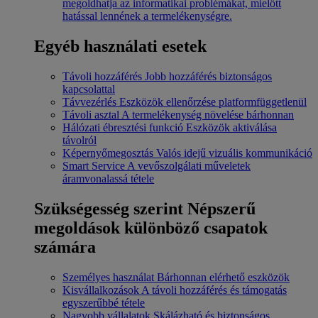
megoldhatja az informatikai problémákat, mielőtt
hatással lennének a termelékenységre.
Egyéb használati esetek
Távoli hozzáférés
Jobb hozzáférés biztonságos
kapcsolattal
Távvezérlés
Eszközök ellenőrzése platformfüggetlenül
Távoli asztal
A termelékenység növelése bárhonnan
Hálózati ébresztési funkció
Eszközök aktiválása
távolról
Képernyőmegosztás
Valós idejű vizuális kommunikáció
Smart Service
A vevőszolgálati műveletek
áramvonalassá tétele
Szükségesség szerint
Népszerű
megoldások különböző csapatok
számára
Személyes használat
Bárhonnan elérhető eszközök
Kisvállalkozások
A távoli hozzáférés és támogatás
egyszerűbbé tétele
Nagyobb vállalatok
Skálázható és biztonságos