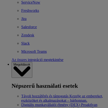
ServiceNow
Freshworks
Jira
Salesforce
Zendesk
Slack
Microsoft Teams
Az összes integráció megtekintése
Megoldások
Népszerű használati esetek
Távoli hozzáférés és támogatás
Kezelje az embereket,
eszközöket és alkalmazásokat – bárhonnan.
Digitális munkavállalói élmény (DEX)
Proaktívan