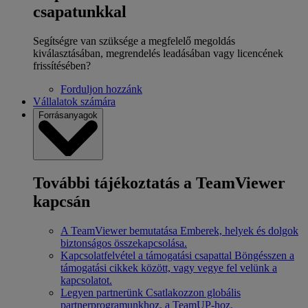
csapatunkkal
Segítségre van szüksége a megfelelő megoldás
kiválasztásában, megrendelés leadásában vagy licencének
frissítésében?
Forduljon hozzánk
Vállalatok számára
Forrásanyagok
További tájékoztatás a TeamViewer
kapcsán
A TeamViewer bemutatása
Emberek, helyek és dolgok
biztonságos összekapcsolása.
Kapcsolatfelvétel a támogatási csapattal
Böngésszen a
támogatási cikkek között, vagy vegye fel velünk a
kapcsolatot.
Legyen partnerünk
Csatlakozzon globális
partnerprogramunkhoz, a TeamUP-hoz.