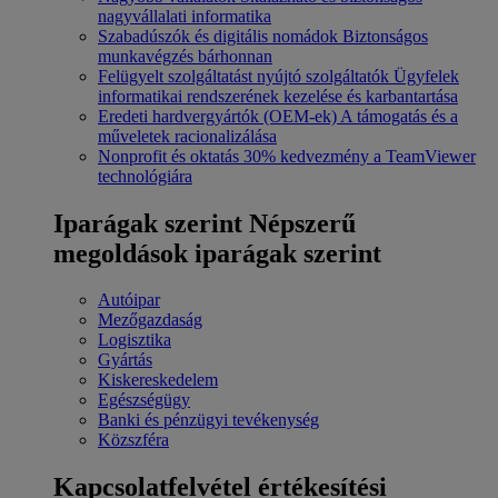
nagyvállalati informatika
Szabadúszók és digitális nomádok
Biztonságos
munkavégzés bárhonnan
Felügyelt szolgáltatást nyújtó szolgáltatók
Ügyfelek
informatikai rendszerének kezelése és karbantartása
Eredeti hardvergyártók (OEM-ek)
A támogatás és a
műveletek racionalizálása
Nonprofit és oktatás
30% kedvezmény a TeamViewer
technológiára
Iparágak szerint
Népszerű
megoldások iparágak szerint
Autóipar
Mezőgazdaság
Logisztika
Gyártás
Kiskereskedelem
Egészségügy
Banki és pénzügyi tevékenység
Közszféra
Kapcsolatfelvétel értékesítési