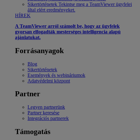
Sikertörténetek
Tekintse meg a TeamViewer ügyfelei
által elért eredményeket.
HÍREK
A TeamViewer arról számolt be, hogy az ügyfelek
gyorsan elfogadták mesterséges intelligencia alapú
ajánlatukat.
Forrásanyagok
Blog
Sikertörténetek
Események és webináriumok
Adatvédelmi központ
Partner
Legyen partnerünk
Partner keresése
Integrációs partnerek
Támogatás