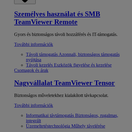
Személyes használat és SMB
TeamViewer Remote
Gyors és biztonságos távoli hozzáférés és IT-támogatás.
További információk
Távoli támogatás
Azonnali, biztonságos támogatás
nyújtása
Távoli kezelés
Eszközök figyelése és kezelése
Csomagok és árak
Nagyvállalat
TeamViewer Tensor
Biztonságos műveletekhez kialakított távkapcsolat.
További információk
Informatikai távtámogatás
Biztonságos, rugalmas,
integrált
Üzemeltetéstechnológia
Műhely távelérése