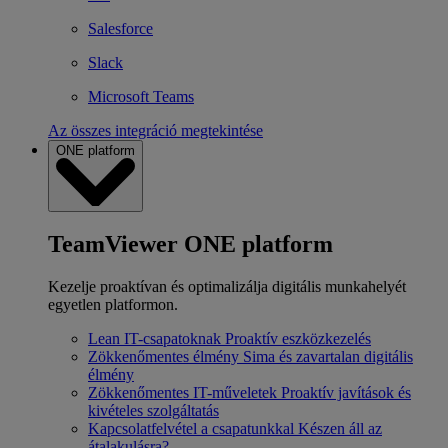
Salesforce
Slack
Microsoft Teams
Az összes integráció megtekintése
ONE platform
TeamViewer ONE platform
Kezelje proaktívan és optimalizálja digitális munkahelyét
egyetlen platformon.
Lean IT-csapatoknak
Proaktív eszközkezelés
Zökkenőmentes élmény
Sima és zavartalan digitális
élmény
Zökkenőmentes IT-műveletek
Proaktív javítások és
kivételes szolgáltatás
Kapcsolatfelvétel a csapatunkkal
Készen áll az
átalakulásra?