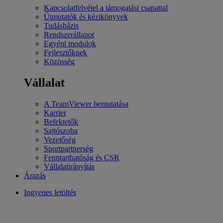
Kapcsolatfelvétel a támogatási csapattal
Útmutatók és kézikönyvek
Tudásbázis
Rendszerállapot
Egyéni modulok
Fejlesztőknek
Közösség
Vállalat
A TeamViewer bemutatása
Karrier
Befektetők
Sajtószoba
Vezetőség
Sportpartnerség
Fenntarthatóság és CSR
Vállalatirányítás
Árazás
Ingyenes letöltés