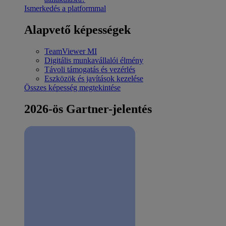
Ismerkedés a platformmal
Alapvető képességek
TeamViewer MI
Digitális munkavállalói élmény
Távoli támogatás és vezérlés
Eszközök és javítások kezelése
Összes képesség megtekintése
2026-ös Gartner-jelentés