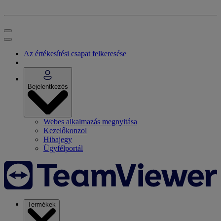
Az értékesítési csapat felkeresése
Bejelentkezés
Webes alkalmazás megnyitása
Kezelőkonzol
Hibajegy
Ügyfélportál
Termékek