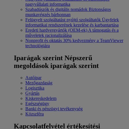
nagyvállalati informatika
Szabadúszók és digitális nomádok
Biztonságos
munkavégzés bárhonnan
Felügyelt szolgáltatást nyújtó szolgáltatók
Ügyfelek
informatikai rendszerének kezelése és karbantartása
Eredeti hardvergyártók (OEM-ek)
A támogatás és a
műveletek racionalizálása
Nonprofit és oktatás
30% kedvezmény a TeamViewer
technológiára
Iparágak szerint
Népszerű
megoldások iparágak szerint
Autóipar
Mezőgazdaság
Logisztika
Gyártás
Kiskereskedelem
Egészségügy
Banki és pénzügyi tevékenység
Közszféra
Kapcsolatfelvétel értékesítési