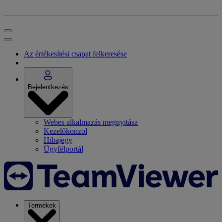
Az értékesítési csapat felkeresése
Bejelentkezés
Webes alkalmazás megnyitása
Kezelőkonzol
Hibajegy
Ügyfélportál
Termékek