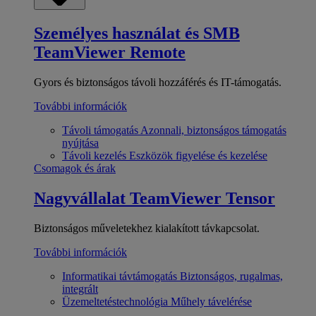
Személyes használat és SMB
TeamViewer Remote
Gyors és biztonságos távoli hozzáférés és IT-támogatás.
További információk
Távoli támogatás
Azonnali, biztonságos támogatás
nyújtása
Távoli kezelés
Eszközök figyelése és kezelése
Csomagok és árak
Nagyvállalat
TeamViewer Tensor
Biztonságos műveletekhez kialakított távkapcsolat.
További információk
Informatikai távtámogatás
Biztonságos, rugalmas,
integrált
Üzemeltetéstechnológia
Műhely távelérése