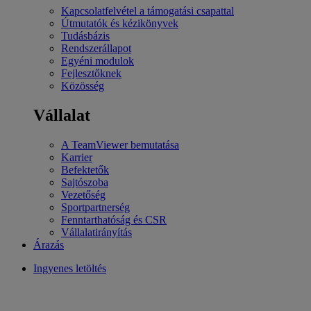
Kapcsolatfelvétel a támogatási csapattal
Útmutatók és kézikönyvek
Tudásbázis
Rendszerállapot
Egyéni modulok
Fejlesztőknek
Közösség
Vállalat
A TeamViewer bemutatása
Karrier
Befektetők
Sajtószoba
Vezetőség
Sportpartnerség
Fenntarthatóság és CSR
Vállalatirányítás
Árazás
Ingyenes letöltés