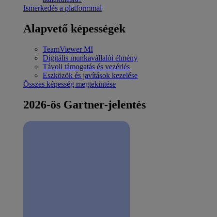
Ismerkedés a platformmal
Alapvető képességek
TeamViewer MI
Digitális munkavállalói élmény
Távoli támogatás és vezérlés
Eszközök és javítások kezelése
Összes képesség megtekintése
2026-ös Gartner-jelentés