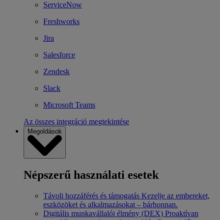
ServiceNow
Freshworks
Jira
Salesforce
Zendesk
Slack
Microsoft Teams
Az összes integráció megtekintése
Megoldások
Népszerű használati esetek
Távoli hozzáférés és támogatás
Kezelje az embereket,
eszközöket és alkalmazásokat – bárhonnan.
Digitális munkavállalói élmény (DEX)
Proaktívan