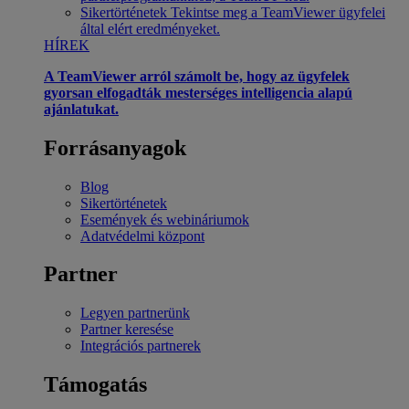
Sikertörténetek
Tekintse meg a TeamViewer ügyfelei
által elért eredményeket.
HÍREK
A TeamViewer arról számolt be, hogy az ügyfelek
gyorsan elfogadták mesterséges intelligencia alapú
ajánlatukat.
Forrásanyagok
Blog
Sikertörténetek
Események és webináriumok
Adatvédelmi központ
Partner
Legyen partnerünk
Partner keresése
Integrációs partnerek
Támogatás