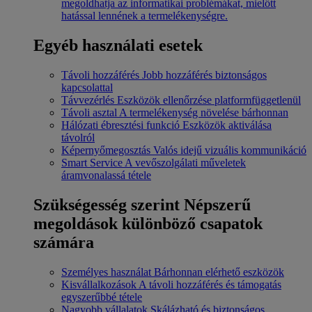
megoldhatja az informatikai problémákat, mielőtt
hatással lennének a termelékenységre.
Egyéb használati esetek
Távoli hozzáférés
Jobb hozzáférés biztonságos
kapcsolattal
Távvezérlés
Eszközök ellenőrzése platformfüggetlenül
Távoli asztal
A termelékenység növelése bárhonnan
Hálózati ébresztési funkció
Eszközök aktiválása
távolról
Képernyőmegosztás
Valós idejű vizuális kommunikáció
Smart Service
A vevőszolgálati műveletek
áramvonalassá tétele
Szükségesség szerint
Népszerű
megoldások különböző csapatok
számára
Személyes használat
Bárhonnan elérhető eszközök
Kisvállalkozások
A távoli hozzáférés és támogatás
egyszerűbbé tétele
Nagyobb vállalatok
Skálázható és biztonságos