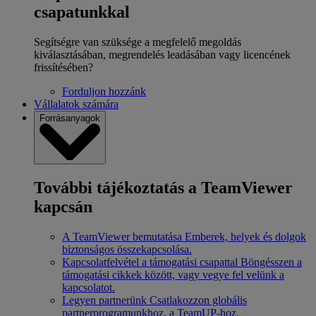
csapatunkkal
Segítségre van szüksége a megfelelő megoldás
kiválasztásában, megrendelés leadásában vagy licencének
frissítésében?
Forduljon hozzánk
Vállalatok számára
Forrásanyagok
További tájékoztatás a TeamViewer
kapcsán
A TeamViewer bemutatása
Emberek, helyek és dolgok
biztonságos összekapcsolása.
Kapcsolatfelvétel a támogatási csapattal
Böngésszen a
támogatási cikkek között, vagy vegye fel velünk a
kapcsolatot.
Legyen partnerünk
Csatlakozzon globális
partnerprogramunkhoz, a TeamUP-hoz.