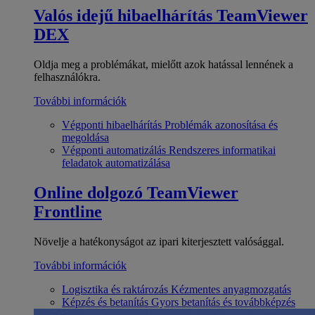
Valós idejű hibaelhárítás
TeamViewer
DEX
Oldja meg a problémákat, mielőtt azok hatással lennének a
felhasználókra.
További információk
Végponti hibaelhárítás
Problémák azonosítása és
megoldása
Végponti automatizálás
Rendszeres informatikai
feladatok automatizálása
Online dolgozó
TeamViewer
Frontline
Növelje a hatékonyságot az ipari kiterjesztett valósággal.
További információk
Logisztika és raktározás
Kézmentes anyagmozgatás
Képzés és betanítás
Gyors betanítás és továbbképzés