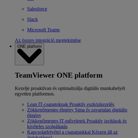
Salesforce
Slack
Microsoft Teams
Az összes integráció megtekintése
ONE platform
TeamViewer ONE platform
Kezelje proaktívan és optimalizálja digitális munkahelyét
egyetlen platformon.
Lean IT-csapatoknak
Proaktív eszközkezelés
Zökkenőmentes élmény
Sima és zavartalan digitális
élmény
Zökkenőmentes IT-műveletek
Proaktív javítások és
kivételes szolgáltatás
Kapcsolatfelvétel a csapatunkkal
Készen áll az
átalakulásra?