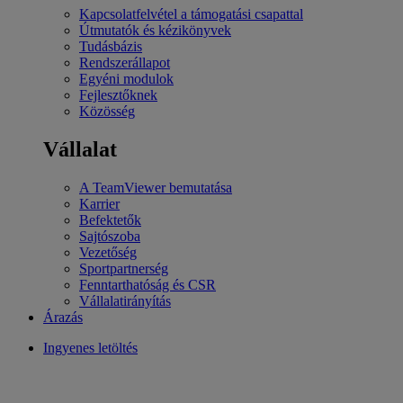
Kapcsolatfelvétel a támogatási csapattal
Útmutatók és kézikönyvek
Tudásbázis
Rendszerállapot
Egyéni modulok
Fejlesztőknek
Közösség
Vállalat
A TeamViewer bemutatása
Karrier
Befektetők
Sajtószoba
Vezetőség
Sportpartnerség
Fenntarthatóság és CSR
Vállalatirányítás
Árazás
Ingyenes letöltés