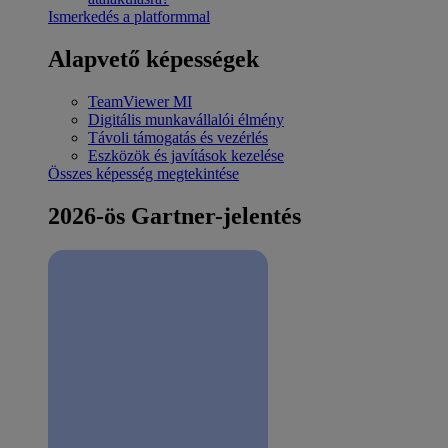
Ismerkedés a platformmal
Alapvető képességek
TeamViewer MI
Digitális munkavállalói élmény
Távoli támogatás és vezérlés
Eszközök és javítások kezelése
Összes képesség megtekintése
2026-ös Gartner-jelentés