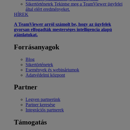
Sikertörténetek
Tekintse meg a TeamViewer ügyfelei
által elért eredményeket.
HÍREK
A TeamViewer arról számolt be, hogy az ügyfelek
gyorsan elfogadták mesterséges intelligencia alapú
ajánlatukat.
Forrásanyagok
Blog
Sikertörténetek
Események és webináriumok
Adatvédelmi központ
Partner
Legyen partnerünk
Partner keresése
Integrációs partnerek
Támogatás