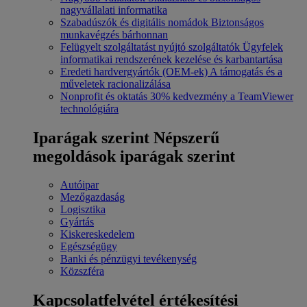
nagyvállalati informatika
Szabadúszók és digitális nomádok
Biztonságos
munkavégzés bárhonnan
Felügyelt szolgáltatást nyújtó szolgáltatók
Ügyfelek
informatikai rendszerének kezelése és karbantartása
Eredeti hardvergyártók (OEM-ek)
A támogatás és a
műveletek racionalizálása
Nonprofit és oktatás
30% kedvezmény a TeamViewer
technológiára
Iparágak szerint
Népszerű
megoldások iparágak szerint
Autóipar
Mezőgazdaság
Logisztika
Gyártás
Kiskereskedelem
Egészségügy
Banki és pénzügyi tevékenység
Közszféra
Kapcsolatfelvétel értékesítési