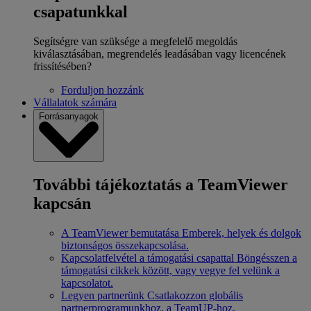
csapatunkkal
Segítségre van szüksége a megfelelő megoldás
kiválasztásában, megrendelés leadásában vagy licencének
frissítésében?
Forduljon hozzánk
Vállalatok számára
Forrásanyagok
További tájékoztatás a TeamViewer
kapcsán
A TeamViewer bemutatása
Emberek, helyek és dolgok
biztonságos összekapcsolása.
Kapcsolatfelvétel a támogatási csapattal
Böngésszen a
támogatási cikkek között, vagy vegye fel velünk a
kapcsolatot.
Legyen partnerünk
Csatlakozzon globális
partnerprogramunkhoz, a TeamUP-hoz.