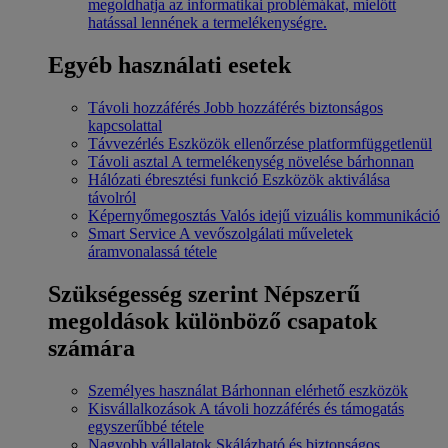
megoldhatja az informatikai problémákat, mielőtt
hatással lennének a termelékenységre.
Egyéb használati esetek
Távoli hozzáférés
Jobb hozzáférés biztonságos
kapcsolattal
Távvezérlés
Eszközök ellenőrzése platformfüggetlenül
Távoli asztal
A termelékenység növelése bárhonnan
Hálózati ébresztési funkció
Eszközök aktiválása
távolról
Képernyőmegosztás
Valós idejű vizuális kommunikáció
Smart Service
A vevőszolgálati műveletek
áramvonalassá tétele
Szükségesség szerint
Népszerű
megoldások különböző csapatok
számára
Személyes használat
Bárhonnan elérhető eszközök
Kisvállalkozások
A távoli hozzáférés és támogatás
egyszerűbbé tétele
Nagyobb vállalatok
Skálázható és biztonságos