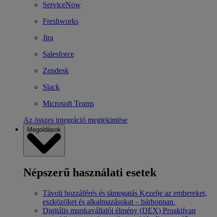
ServiceNow
Freshworks
Jira
Salesforce
Zendesk
Slack
Microsoft Teams
Az összes integráció megtekintése
Megoldások
Népszerű használati esetek
Távoli hozzáférés és támogatás
Kezelje az embereket,
eszközöket és alkalmazásokat – bárhonnan.
Digitális munkavállalói élmény (DEX)
Proaktívan