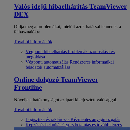
Valós idejű hibaelhárítás
TeamViewer
DEX
Oldja meg a problémákat, mielőtt azok hatással lennének a
felhasználókra.
További információk
Végponti hibaelhárítás
Problémák azonosítása és
megoldása
Végponti automatizálás
Rendszeres informatikai
feladatok automatizálása
Online dolgozó
TeamViewer
Frontline
Növelje a hatékonyságot az ipari kiterjesztett valósággal.
További információk
Logisztika és raktározás
Kézmentes anyagmozgatás
Képzés és betanítás
Gyors betanítás és továbbképzés