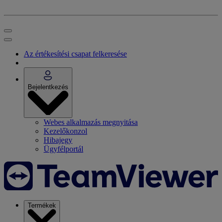
Az értékesítési csapat felkeresése
Bejelentkezés
Webes alkalmazás megnyitása
Kezelőkonzol
Hibajegy
Ügyfélportál
Termékek