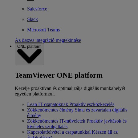
Salesforce
Slack
Microsoft Teams
Az összes integráció megtekintése
ONE platform
TeamViewer ONE platform
Kezelje proaktívan és optimalizálja digitális munkahelyét
egyetlen platformon.
Lean IT-csapatoknak
Proaktív eszközkezelés
Zökkenőmentes élmény
Sima és zavartalan digitális
élmény
Zökkenőmentes IT-műveletek
Proaktív javítások és
kivételes szolgáltatás
Kapcsolatfelvétel a csapatunkkal
Készen áll az
átalakulásra?