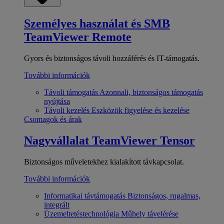
Személyes használat és SMB
TeamViewer Remote
Gyors és biztonságos távoli hozzáférés és IT-támogatás.
További információk
Távoli támogatás
Azonnali, biztonságos támogatás
nyújtása
Távoli kezelés
Eszközök figyelése és kezelése
Csomagok és árak
Nagyvállalat
TeamViewer Tensor
Biztonságos műveletekhez kialakított távkapcsolat.
További információk
Informatikai távtámogatás
Biztonságos, rugalmas,
integrált
Üzemeltetéstechnológia
Műhely távelérése