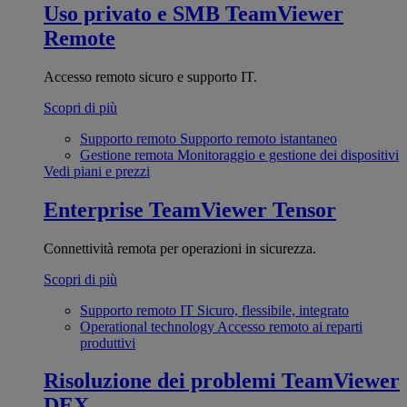
Uso privato e SMB
TeamViewer
Remote
Accesso remoto sicuro e supporto IT.
Scopri di più
Supporto remoto
Supporto remoto istantaneo
Gestione remota
Monitoraggio e gestione dei dispositivi
Vedi piani e prezzi
Enterprise
TeamViewer Tensor
Connettività remota per operazioni in sicurezza.
Scopri di più
Supporto remoto IT
Sicuro, flessibile, integrato
Operational technology
Accesso remoto ai reparti
produttivi
Risoluzione dei problemi
TeamViewer
DEX