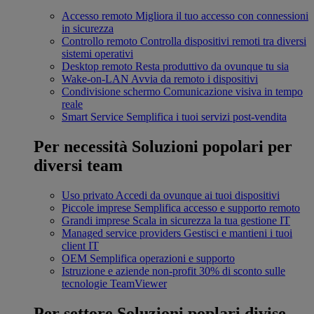
Accesso remoto
Migliora il tuo accesso con connessioni
in sicurezza
Controllo remoto
Controlla dispositivi remoti tra diversi
sistemi operativi
Desktop remoto
Resta produttivo da ovunque tu sia
Wake-on-LAN
Avvia da remoto i dispositivi
Condivisione schermo
Comunicazione visiva in tempo
reale
Smart Service
Semplifica i tuoi servizi post-vendita
Per necessità
Soluzioni popolari per
diversi team
Uso privato
Accedi da ovunque ai tuoi dispositivi
Piccole imprese
Semplifica accesso e supporto remoto
Grandi imprese
Scala in sicurezza la tua gestione IT
Managed service providers
Gestisci e mantieni i tuoi
client IT
OEM
Semplifica operazioni e supporto
Istruzione e aziende non-profit
30% di sconto sulle
tecnologie TeamViewer
Per settore
Soluzioni poplari divise