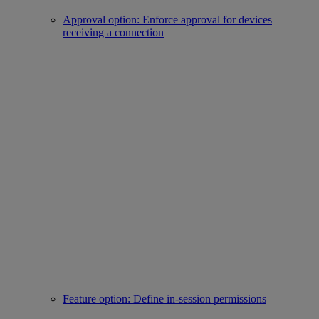
Approval option: Enforce approval for devices
receiving a connection
Feature option: Define in-session permissions