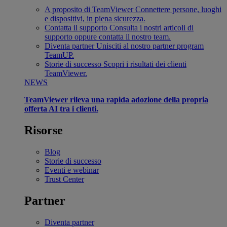
A proposito di TeamViewer
Connettere persone, luoghi
e dispositivi, in piena sicurezza.
Contatta il supporto
Consulta i nostri articoli di
supporto oppure contatta il nostro team.
Diventa partner
Unisciti al nostro partner program
TeamUP.
Storie di successo
Scopri i risultati dei clienti
TeamViewer.
NEWS
TeamViewer rileva una rapida adozione della propria
offerta AI tra i clienti.
Risorse
Blog
Storie di successo
Eventi e webinar
Trust Center
Partner
Diventa partner