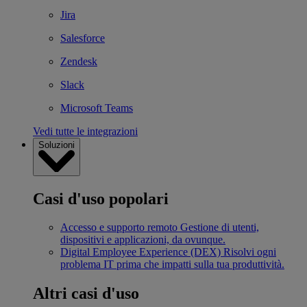
Jira
Salesforce
Zendesk
Slack
Microsoft Teams
Vedi tutte le integrazioni
Soluzioni
Casi d'uso popolari
Accesso e supporto remoto
Gestione di utenti,
dispositivi e applicazioni, da ovunque.
Digital Employee Experience (DEX)
Risolvi ogni
problema IT prima che impatti sulla tua produttività.
Altri casi d'uso