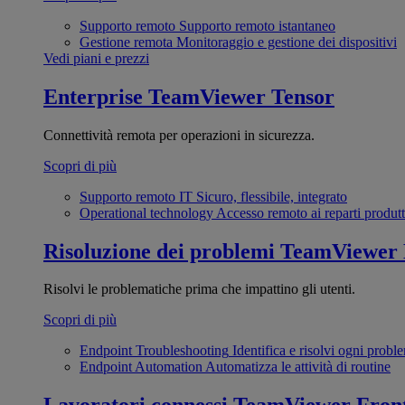
Supporto remoto
Supporto remoto istantaneo
Gestione remota
Monitoraggio e gestione dei dispositivi
Vedi piani e prezzi
Enterprise
TeamViewer Tensor
Connettività remota per operazioni in sicurezza.
Scopri di più
Supporto remoto IT
Sicuro, flessibile, integrato
Operational technology
Accesso remoto ai reparti produtt
Risoluzione dei problemi
TeamViewer
Risolvi le problematiche prima che impattino gli utenti.
Scopri di più
Endpoint Troubleshooting
Identifica e risolvi ogni probl
Endpoint Automation
Automatizza le attività di routine