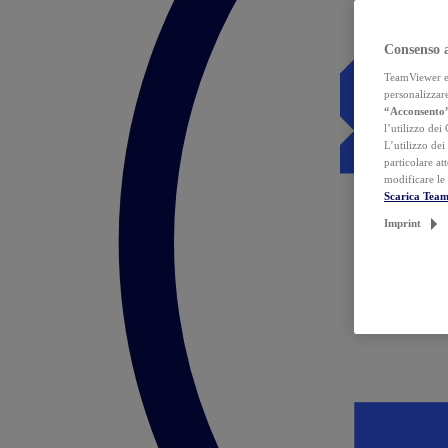
Consenso 
TeamViewer ed 
personalizzare
“Acconsento
l’utilizzo dei
L’utilizzo dei
particolare at
modificare le
Scarica Tea
Imprint