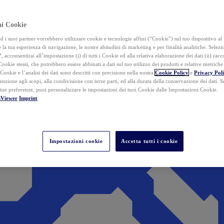
ai Cookie
i suoi partner vorrebbero utilizzare cookie e tecnologie affini (“Cookie”) sul tuo dispositivo al 
 la tua esperienza di navigazione, le nostre abitudini di marketing e per finalità analitiche. Selez
”
, acconsentirai all’impostazione (i) di tutti i Cookie ed alla relativa elaborazione dei dati (ii) racco
 Cookie stessi, che potrebbero essere abbinati a dati sul tuo utilizzo dei prodotti e relative metrich
 Cookie e l’analisi dei dati sono descritti con precisione nella nostra
Cookie Policy
e
Privacy Pol
tenzione agli scopi, alla condivisione con terze parti, ed alla durata della conservazione dei dati. S
 tue preferenze, puoi personalizzare le impostazioni dei tuoi Cookie dalle Impostazioni Cookie.
mViewer
Imprint
Impostazioni cookie
Accetta tutti i cookie