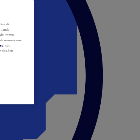
fine di
ionando
lti tramite
e di misurazione.
icy
, con
e desideri