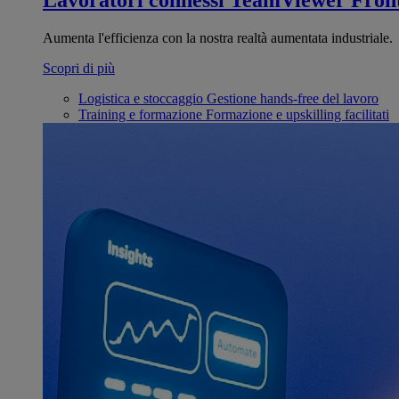
Lavoratori connessi
TeamViewer Front
Aumenta l'efficienza con la nostra realtà aumentata industriale.
Scopri di più
Logistica e stoccaggio
Gestione hands-free del lavoro
Training e formazione
Formazione e upskilling facilitati