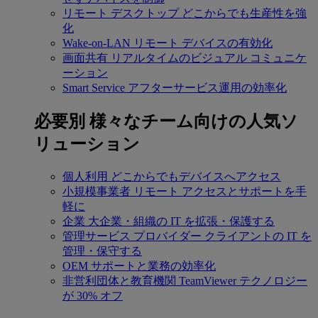
リモート デスクトップ
どこからでも生産性を強
化
Wake-on-LAN
リモート デバイスの有効化
画面共有
リアルタイムのビジュアル コミュニケ
ーション
Smart Service
アフターサービス運用の効率化
必要別
様々なチーム向けの人気ソ
リューション
個人利用
どこからでもデバイスへアクセス
小規模事業者
リモート アクセスとサポートを手
軽に
企業
大企業・組織の IT を拡張・保護する
管理サービス プロバイダー
クライアントの IT を
管理・保守する
OEM
サポートと業務の効率化
非営利団体と教育機関
TeamViewer テクノロジー
が 30% オフ