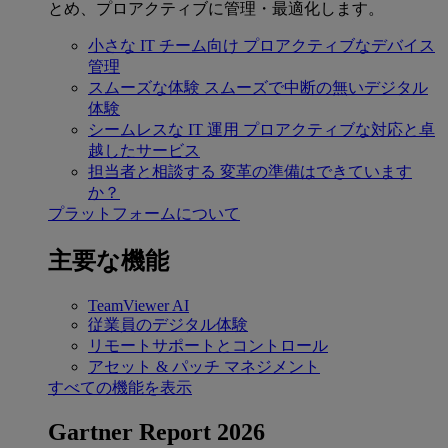
とめ、プロアクティブに管理・最適化します。
小さな IT チーム向け
プロアクティブなデバイス
管理
スムーズな体験
スムーズで中断の無いデジタル
体験
シームレスな IT 運用
プロアクティブな対応と卓
越したサービス
担当者と相談する
変革の準備はできています
か？
プラットフォームについて
主要な機能
TeamViewer AI
従業員のデジタル体験
リモートサポートとコントロール
アセット & パッチ マネジメント
すべての機能を表示
Gartner Report 2026