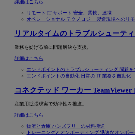
詳細はこちら
リモート IT サポート
安全、柔軟、連携
オペレーショナル テクノロジー
製造現場へのリモ
リアルタイムのトラブルシューティ
業務を妨げる前に問題解決を支援。
詳細はこちら
エンドポイントのトラブルシューティング
問題を
エンドポイントの自動化
日常の IT 業務を自動化
コネクテッド ワーカー
TeamViewer F
産業用拡張現実で効率性を推進。
詳細はこちら
物流と倉庫
ハンズフリーの材料搬送
トレーニングとオンボーディング
迅速なオンボー