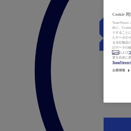
Cookie
TeamVi
めに、Coo
クすることによ
たデータのそ
る当社製品の
びデータの処
シー
および
置を自由に
TeamVie
企業情報