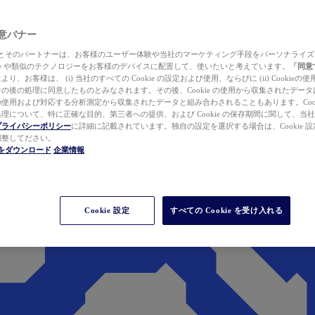
 同意バナー
ewer とそのパートナーは、お客様のユーザー体験や当社のマーケティング手段をパーソナライ
kie や類似のテクノロジーをお客様のデバイスに配置して、使いたいと考えています。
「同意
り、お客様は、 (i) 当社のすべての Cookie の設定および使用、ならびに (ii) Cookie
の後の処理に同意したものとみなされます。その後、Cookie の使用から収集されたデー
使用および対応する分析測定から収集されたデータと組み合わされることもあります。Cook
理について、特に正確な目的、第三者への提供、および Cookie の保存期間に関して、当
プライバシーポリシー
に詳細に記載されています。独自の設定を選択する場合は、Cookie 設定で
調整してださい。
werをダウンロード
企業情報
Cookie 設定
すべての Cookie を受け入れる