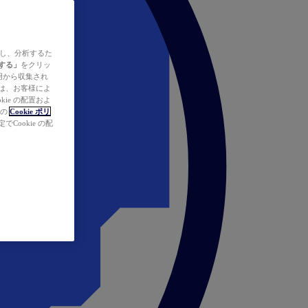
ズし、分析するた
する」
をクリッ
の使用から収集され
タは、お客様によ
ie の配置およ
社の
Cookie ポリ
Cookie の配