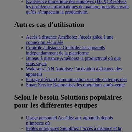
Expérience numérique des employés (DEX)
Résolvez
les problèmes informatiques de manière proactive avant
qu’ils n’impactent la productivité.
Autres cas d’utilisation
Accès à distance
Améliorez l’accès grâce à une
connexion sécurisée
Contrôle à distance
Contrôlez les appareils
indépendamment de la plateforme
Bureau à distance
Améliorez la productivité où que
vous soyez
Wake-on-LAN
Autorisez l’activation à distance des
appareils
Partage d’écran
Communication visuelle en temps réel
Smart Service
Rationalisez les opérations après-vente
Selon le besoin
Solutions populaires
pour les différentes équipes
Usage personnel
Accédez aux appareils depuis
n’importe où
Petites entreprises
Simplifiez l’accès à distance et la