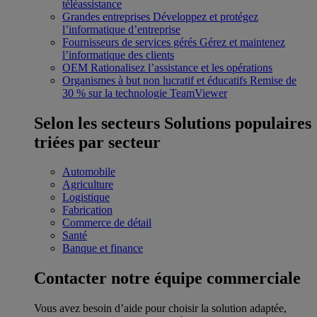
téléassistance
Grandes entreprises
Développez et protégez
l’informatique d’entreprise
Fournisseurs de services gérés
Gérez et maintenez
l’informatique des clients
OEM
Rationalisez l’assistance et les opérations
Organismes à but non lucratif et éducatifs
Remise de
30 % sur la technologie TeamViewer
Selon les secteurs
Solutions populaires
triées par secteur
Automobile
Agriculture
Logistique
Fabrication
Commerce de détail
Santé
Banque et finance
Contacter notre équipe commerciale
Vous avez besoin d’aide pour choisir la solution adaptée,