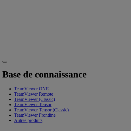
Base de connaissance
TeamViewer ONE
TeamViewer Remote
TeamViewer (Classic)
TeamViewer Tensor
TeamViewer Tensor (Classic)
TeamViewer Frontline
Autres produits