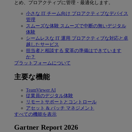
とめ、プロアクティブに管理・最適化します。
小さな IT チーム向け
プロアクティブなデバイス
管理
スムーズな体験
スムーズで中断の無いデジタル
体験
シームレスな IT 運用
プロアクティブな対応と卓
越したサービス
担当者と相談する
変革の準備はできています
か？
プラットフォームについて
主要な機能
TeamViewer AI
従業員のデジタル体験
リモートサポートとコントロール
アセット & パッチ マネジメント
すべての機能を表示
Gartner Report 2026