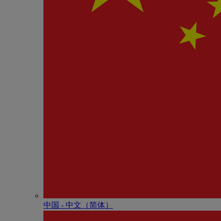
中国 - 中⽂（简体）