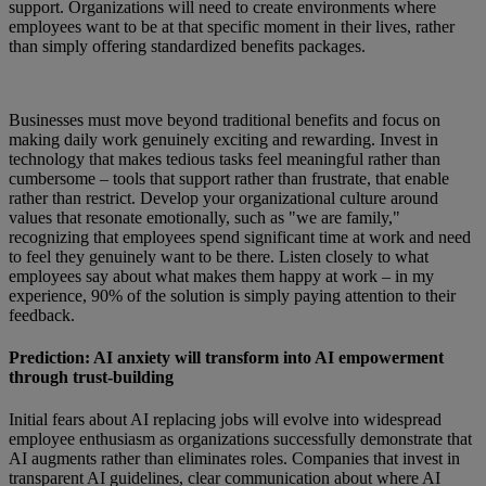
support. Organizations will need to create environments where
employees want to be at that specific moment in their lives, rather
than simply offering standardized benefits packages.
Businesses must move beyond traditional benefits and focus on
making daily work genuinely exciting and rewarding. Invest in
technology that makes tedious tasks feel meaningful rather than
cumbersome – tools that support rather than frustrate, that enable
rather than restrict. Develop your organizational culture around
values that resonate emotionally, such as "we are family,"
recognizing that employees spend significant time at work and need
to feel they genuinely want to be there. Listen closely to what
employees say about what makes them happy at work – in my
experience, 90% of the solution is simply paying attention to their
feedback.
Prediction: AI anxiety will transform into AI empowerment
through trust-building
Initial fears about AI replacing jobs will evolve into widespread
employee enthusiasm as organizations successfully demonstrate that
AI augments rather than eliminates roles. Companies that invest in
transparent AI guidelines, clear communication about where AI