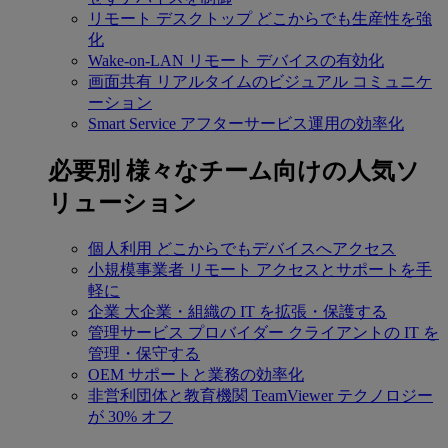
リモート デスクトップ
どこからでも生産性を強
化
Wake-on-LAN
リモート デバイスの有効化
画面共有
リアルタイムのビジュアル コミュニケ
ーション
Smart Service
アフターサービス運用の効率化
必要別
様々なチーム向けの人気ソ
リューション
個人利用
どこからでもデバイスへアクセス
小規模事業者
リモート アクセスとサポートを手
軽に
企業
大企業・組織の IT を拡張・保護する
管理サービス プロバイダー
クライアントの IT を
管理・保守する
OEM
サポートと業務の効率化
非営利団体と教育機関
TeamViewer テクノロジー
が 30% オフ