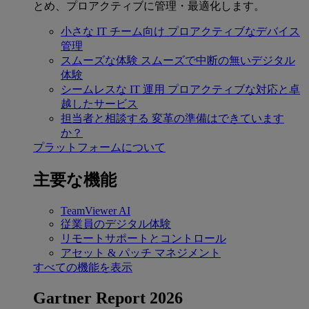
とめ、プロアクティブに管理・最適化します。
小さな IT チーム向け
プロアクティブなデバイス
管理
スムーズな体験
スムーズで中断の無いデジタル
体験
シームレスな IT 運用
プロアクティブな対応と卓
越したサービス
担当者と相談する
変革の準備はできています
か？
プラットフォームについて
主要な機能
TeamViewer AI
従業員のデジタル体験
リモートサポートとコントロール
アセット & パッチ マネジメント
すべての機能を表示
Gartner Report 2026