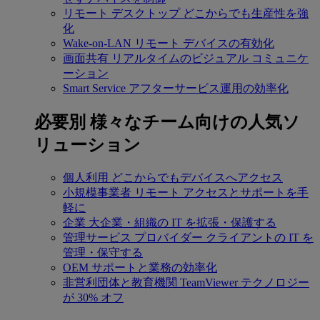
リモート デスクトップ
どこからでも生産性を強
化
Wake-on-LAN
リモート デバイスの有効化
画面共有
リアルタイムのビジュアル コミュニケ
ーション
Smart Service
アフターサービス運用の効率化
必要別
様々なチーム向けの人気ソ
リューション
個人利用
どこからでもデバイスへアクセス
小規模事業者
リモート アクセスとサポートを手
軽に
企業
大企業・組織の IT を拡張・保護する
管理サービス プロバイダー
クライアントの IT を
管理・保守する
OEM
サポートと業務の効率化
非営利団体と教育機関
TeamViewer テクノロジー
が 30% オフ