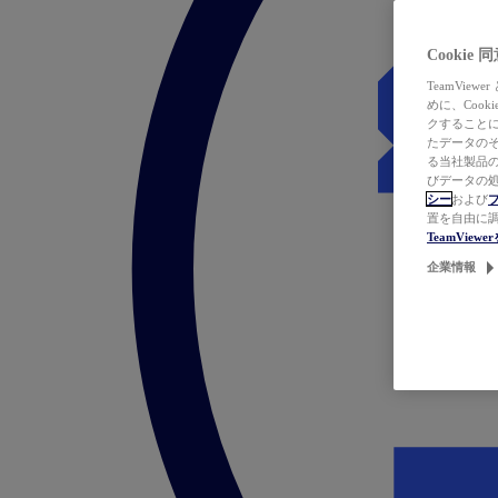
Cookie
TeamVi
めに、Coo
クすることによ
たデータのそ
る当社製品の
びデータの処
シー
および
置を自由に
TeamVie
企業情報