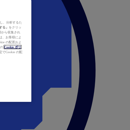
ズし、分析するた
する」
をクリッ
の使用から収集され
タは、お客様によ
ie の配置およ
社の
Cookie ポリ
Cookie の配