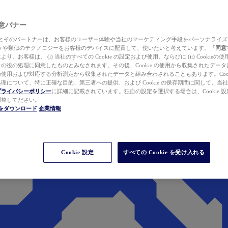
 同意バナー
ewer とそのパートナーは、お客様のユーザー体験や当社のマーケティング手段をパーソナライ
kie や類似のテクノロジーをお客様のデバイスに配置して、使いたいと考えています。
「同意
り、お客様は、 (i) 当社のすべての Cookie の設定および使用、ならびに (ii) Cookie
の後の処理に同意したものとみなされます。その後、Cookie の使用から収集されたデー
使用および対応する分析測定から収集されたデータと組み合わされることもあります。Cook
理について、特に正確な目的、第三者への提供、および Cookie の保存期間に関して、当
プライバシーポリシー
に詳細に記載されています。独自の設定を選択する場合は、Cookie 設定で
調整してださい。
werをダウンロード
企業情報
Cookie 設定
すべての Cookie を受け入れる