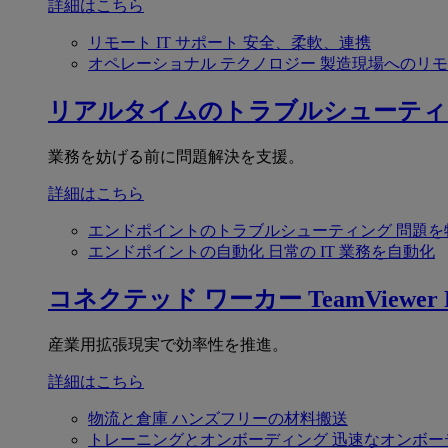
詳細はこちら
リモート IT サポート
安全、柔軟、連携
オペレーショナル テクノロジー
製造現場へのリモ
リアルタイムのトラブルシューティ
業務を妨げる前に問題解決を支援。
詳細はこちら
エンドポイントのトラブルシューティング
問題を
エンドポイントの自動化
日常の IT 業務を自動化
コネクテッド ワーカー
TeamViewer F
産業用拡張現実で効率性を推進。
詳細はこちら
物流と倉庫
ハンズフリーの材料搬送
トレーニングとオンボーディング
迅速なオンボー