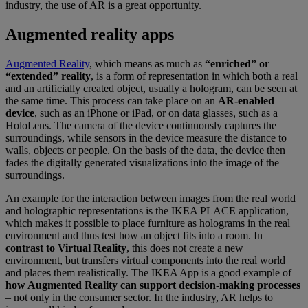
industry, the use of AR is a great opportunity.
Augmented reality apps
Augmented Reality
, which means as much as
“enriched” or
“extended” reality
, is a form of representation in which both a real
and an artificially created object, usually a hologram, can be seen at
the same time. This process can take place on an
AR-enabled
device
, such as an iPhone or iPad, or on data glasses, such as a
HoloLens. The camera of the device continuously captures the
surroundings, while sensors in the device measure the distance to
walls, objects or people. On the basis of the data, the device then
fades the digitally generated visualizations into the image of the
surroundings.
An example for the interaction between images from the real world
and holographic representations is the IKEA PLACE application,
which makes it possible to place furniture as holograms in the real
environment and thus test how an object fits into a room. In
contrast to Virtual Reality
, this does not create a new
environment, but transfers virtual components into the real world
and places them realistically. The IKEA App is a good example of
how Augmented Reality can support decision-making processes
– not only in the consumer sector. In the industry, AR helps to