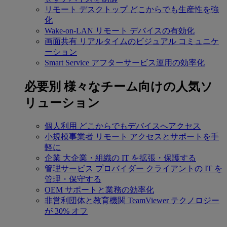
リモート デスクトップ
どこからでも生産性を強
化
Wake-on-LAN
リモート デバイスの有効化
画面共有
リアルタイムのビジュアル コミュニケ
ーション
Smart Service
アフターサービス運用の効率化
必要別
様々なチーム向けの人気ソ
リューション
個人利用
どこからでもデバイスへアクセス
小規模事業者
リモート アクセスとサポートを手
軽に
企業
大企業・組織の IT を拡張・保護する
管理サービス プロバイダー
クライアントの IT を
管理・保守する
OEM
サポートと業務の効率化
非営利団体と教育機関
TeamViewer テクノロジー
が 30% オフ