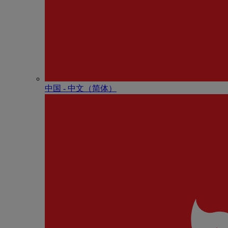
中国 - 中⽂（简体）