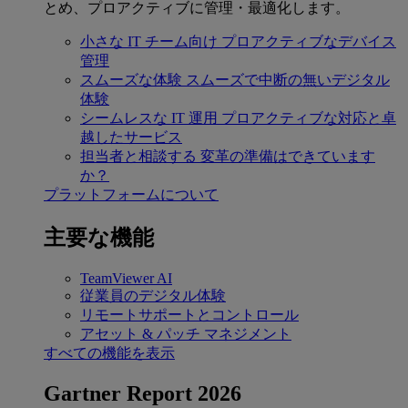
とめ、プロアクティブに管理・最適化します。
小さな IT チーム向け
プロアクティブなデバイス
管理
スムーズな体験
スムーズで中断の無いデジタル
体験
シームレスな IT 運用
プロアクティブな対応と卓
越したサービス
担当者と相談する
変革の準備はできています
か？
プラットフォームについて
主要な機能
TeamViewer AI
従業員のデジタル体験
リモートサポートとコントロール
アセット & パッチ マネジメント
すべての機能を表示
Gartner Report 2026