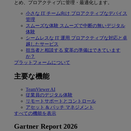
とめ、プロアクティブに管理・最適化します。
小さな IT チーム向け
プロアクティブなデバイス
管理
スムーズな体験
スムーズで中断の無いデジタル
体験
シームレスな IT 運用
プロアクティブな対応と卓
越したサービス
担当者と相談する
変革の準備はできています
か？
プラットフォームについて
主要な機能
TeamViewer AI
従業員のデジタル体験
リモートサポートとコントロール
アセット & パッチ マネジメント
すべての機能を表示
Gartner Report 2026