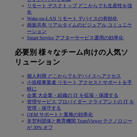
リモート デスクトップ
どこからでも生産性を強
化
Wake-on-LAN
リモート デバイスの有効化
画面共有
リアルタイムのビジュアル コミュニケ
ーション
Smart Service
アフターサービス運用の効率化
必要別
様々なチーム向けの人気ソ
リューション
個人利用
どこからでもデバイスへアクセス
小規模事業者
リモート アクセスとサポートを手
軽に
企業
大企業・組織の IT を拡張・保護する
管理サービス プロバイダー
クライアントの IT を
管理・保守する
OEM
サポートと業務の効率化
非営利団体と教育機関
TeamViewer テクノロジー
が 30% オフ