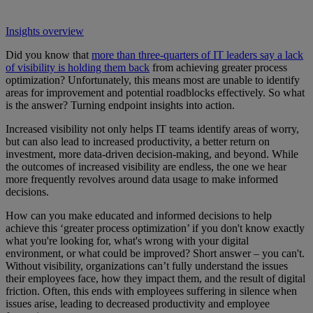
Insights overview
Did you know that
more than three-quarters of IT leaders say a lack
of visibility is holding them back
from achieving greater process
optimization? Unfortunately, this means most are unable to identify
areas for improvement and potential roadblocks effectively. So what
is the answer? Turning endpoint insights into action.
Increased visibility not only helps IT teams identify areas of worry,
but can also lead to increased productivity, a better return on
investment, more data-driven decision-making, and beyond. While
the outcomes of increased visibility are endless, the one we hear
more frequently revolves around data usage to make informed
decisions.
How can you make educated and informed decisions to help
achieve this ‘greater process optimization’ if you don't know exactly
what you're looking for, what's wrong with your digital
environment, or what could be improved? Short answer – you can't.
Without visibility, organizations can’t fully understand the issues
their employees face, how they impact them, and the result of digital
friction. Often, this ends with employees suffering in silence when
issues arise, leading to decreased productivity and employee