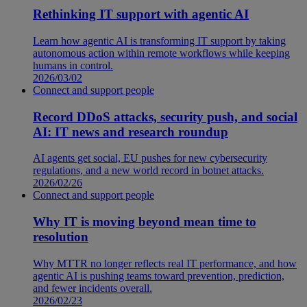
Rethinking IT support with agentic AI
Learn how agentic AI is transforming IT support by taking
autonomous action within remote workflows while keeping
humans in control.
2026/03/02
Connect and support people
Record DDoS attacks, security push, and social
AI: IT news and research roundup
AI agents get social, EU pushes for new cybersecurity
regulations, and a new world record in botnet attacks.
2026/02/26
Connect and support people
Why IT is moving beyond mean time to
resolution
Why MTTR no longer reflects real IT performance, and how
agentic AI is pushing teams toward prevention, prediction,
and fewer incidents overall.
2026/02/23