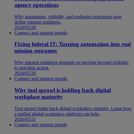
agency operations
Why automation, visibility, and endpoint experience now
define mission readiness.
2026/05/28
Connect and support people
Fixing federal IT: Turning automation into real
mission outcomes
Why mission readiness depends on moving beyond visibility
to real-time action.
2026/05/26
Connect and support people
Why tool sprawl is holding back digital
workplace maturity
Tool sprawl holds back digital workplace maturity. Learn how
a unified digital workplace platform can help.
2026/05/21
Connect and support people