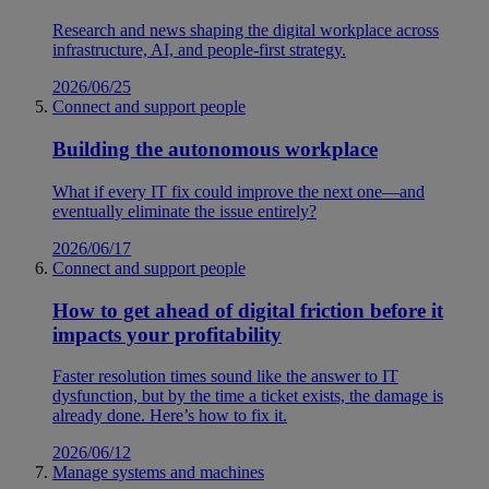
Research and news shaping the digital workplace across
infrastructure, AI, and people-first strategy.
2026/06/25
Connect and support people
Building the autonomous workplace
What if every IT fix could improve the next one—and
eventually eliminate the issue entirely?
2026/06/17
Connect and support people
How to get ahead of digital friction before it
impacts your profitability
Faster resolution times sound like the answer to IT
dysfunction, but by the time a ticket exists, the damage is
already done. Here’s how to fix it.
2026/06/12
Manage systems and machines