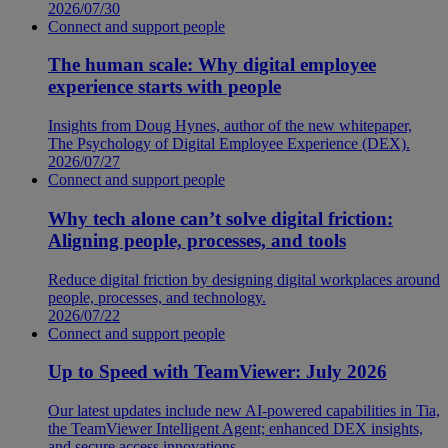
2026/07/30
Connect and support people
The human scale: Why digital employee
experience starts with people
Insights from Doug Hynes, author of the new whitepaper,
The Psychology of Digital Employee Experience (DEX).
2026/07/27
Connect and support people
Why tech alone can’t solve digital friction:
Aligning people, processes, and tools
Reduce digital friction by designing digital workplaces around
people, processes, and technology.
2026/07/22
Connect and support people
Up to Speed with TeamViewer: July 2026
Our latest updates include new AI-powered capabilities in Tia,
the TeamViewer Intelligent Agent; enhanced DEX insights,
and secure access innovations.