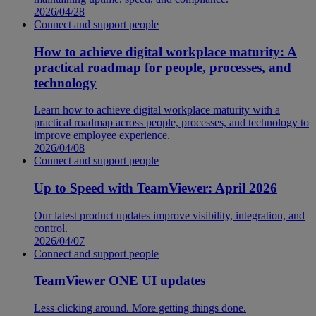
2026/04/28
Connect and support people
How to achieve digital workplace maturity: A
practical roadmap for people, processes, and
technology
Learn how to achieve digital workplace maturity with a
practical roadmap across people, processes, and technology to
improve employee experience.
2026/04/08
Connect and support people
Up to Speed with TeamViewer: April 2026
Our latest product updates improve visibility, integration, and
control.
2026/04/07
Connect and support people
TeamViewer ONE UI updates
Less clicking around. More getting things done.