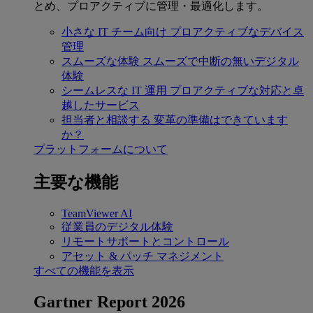
とめ、プロアクティブに管理・最適化します。
小さな IT チーム向け
プロアクティブなデバイス
管理
スムーズな体験
スムーズで中断の無いデジタル
体験
シームレスな IT 運用
プロアクティブな対応と卓
越したサービス
担当者と相談する
変革の準備はできています
か？
プラットフォームについて
主要な機能
TeamViewer AI
従業員のデジタル体験
リモートサポートとコントロール
アセット & パッチ マネジメント
すべての機能を表示
Gartner Report 2026