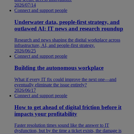
2026/07/14
Connect and support people
Underwater data, people-first strategy, and
outlawed AI: IT news and research roundup
Research and news shaping the digital workplace across
infrastructure, AI, and people-first strategy.
2026/06/25
Connect and support people
Building the autonomous workplace
What if every IT fix could improve the next one—and
eventually eliminate the issue entirely?
2026/06/17
Connect and support people
How to get ahead of digital friction before it
impacts your profitability
Faster resolution times sound like the answer to IT
dysfunction, but by the time a ticket exists, the damage is