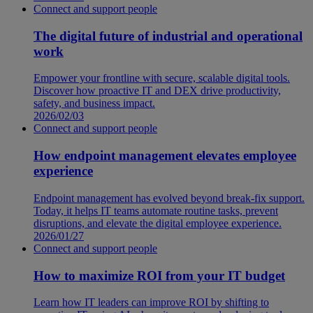
Connect and support people
The digital future of industrial and operational
work
Empower your frontline with secure, scalable digital tools.
Discover how proactive IT and DEX drive productivity,
safety, and business impact.
2026/02/03
Connect and support people
How endpoint management elevates employee
experience
Endpoint management has evolved beyond break-fix support.
Today, it helps IT teams automate routine tasks, prevent
disruptions, and elevate the digital employee experience.
2026/01/27
Connect and support people
How to maximize ROI from your IT budget
Learn how IT leaders can improve ROI by shifting to