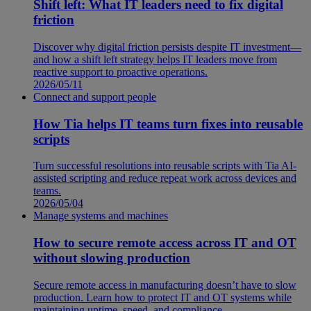
Shift left: What IT leaders need to fix digital
friction
Discover why digital friction persists despite IT investment—
and how a shift left strategy helps IT leaders move from
reactive support to proactive operations.
2026/05/11
Connect and support people
How Tia helps IT teams turn fixes into reusable
scripts
Turn successful resolutions into reusable scripts with Tia AI-
assisted scripting and reduce repeat work across devices and
teams.
2026/05/04
Manage systems and machines
How to secure remote access across IT and OT
without slowing production
Secure remote access in manufacturing doesn’t have to slow
production. Learn how to protect IT and OT systems while
maintaining uptime, speed, and compliance.