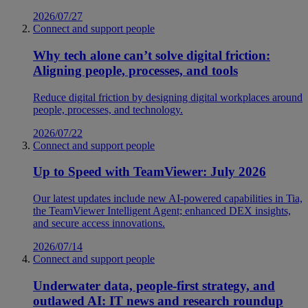
2026/07/27
Connect and support people
Why tech alone can’t solve digital friction:
Aligning people, processes, and tools
Reduce digital friction by designing digital workplaces around
people, processes, and technology.
2026/07/22
Connect and support people
Up to Speed with TeamViewer: July 2026
Our latest updates include new AI-powered capabilities in Tia,
the TeamViewer Intelligent Agent; enhanced DEX insights,
and secure access innovations.
2026/07/14
Connect and support people
Underwater data, people-first strategy, and
outlawed AI: IT news and research roundup