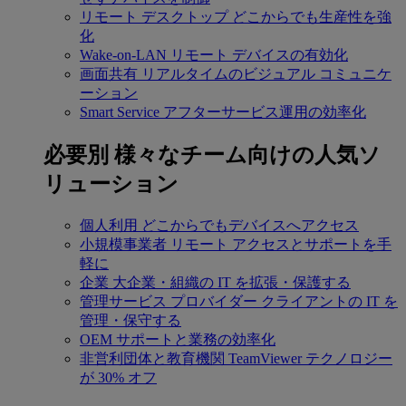
リモート デスクトップ
どこからでも生産性を強
化
Wake-on-LAN
リモート デバイスの有効化
画面共有
リアルタイムのビジュアル コミュニケ
ーション
Smart Service
アフターサービス運用の効率化
必要別
様々なチーム向けの人気ソ
リューション
個人利用
どこからでもデバイスへアクセス
小規模事業者
リモート アクセスとサポートを手
軽に
企業
大企業・組織の IT を拡張・保護する
管理サービス プロバイダー
クライアントの IT を
管理・保守する
OEM
サポートと業務の効率化
非営利団体と教育機関
TeamViewer テクノロジー
が 30% オフ