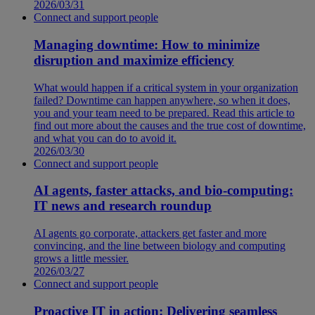
2026/03/31
Connect and support people
Managing downtime: How to minimize
disruption and maximize efficiency
What would happen if a critical system in your organization
failed? Downtime can happen anywhere, so when it does,
you and your team need to be prepared. Read this article to
find out more about the causes and the true cost of downtime,
and what you can do to avoid it.
2026/03/30
Connect and support people
AI agents, faster attacks, and bio-computing:
IT news and research roundup
AI agents go corporate, attackers get faster and more
convincing, and the line between biology and computing
grows a little messier.
2026/03/27
Connect and support people
Proactive IT in action: Delivering seamless