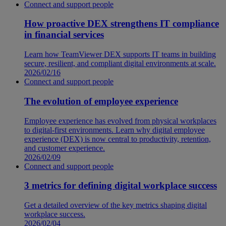
Connect and support people
How proactive DEX strengthens IT compliance
in financial services
Learn how TeamViewer DEX supports IT teams in building
secure, resilient, and compliant digital environments at scale.
2026/02/16
Connect and support people
The evolution of employee experience
Employee experience has evolved from physical workplaces
to digital-first environments. Learn why digital employee
experience (DEX) is now central to productivity, retention,
and customer experience.
2026/02/09
Connect and support people
3 metrics for defining digital workplace success
Get a detailed overview of the key metrics shaping digital
workplace success.
2026/02/04