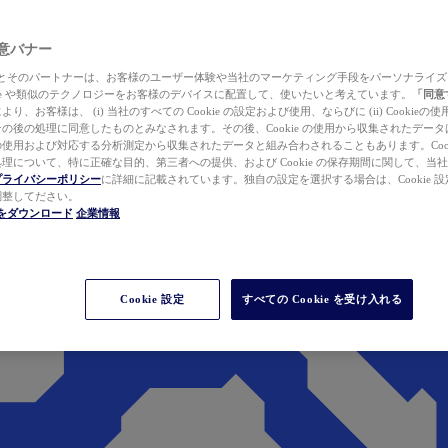
 同意バナー
ewer とそのパートナーは、お客様のユーザー体験や当社のマーケティング手段をパーソナライ
kie や類似のテクノロジーをお客様のデバイスに配置して、使いたいと考えています。
「同意
り、お客様は、 (i) 当社のすべての Cookie の設定および使用、ならびに (ii) Cookie
の後の処理に同意したものとみなされます。その後、Cookie の使用から収集されたデー
使用および対応する分析測定から収集されたデータと組み合わされることもあります。Cook
理について、特に正確な目的、第三者への提供、および Cookie の保存期間に関して、当
プライバシーポリシー
に詳細に記載されています。独自の設定を選択する場合は、Cookie 設定で
調整してださい。
werをダウンロード
企業情報
Cookie 設定
すべての Cookie を受け入れる