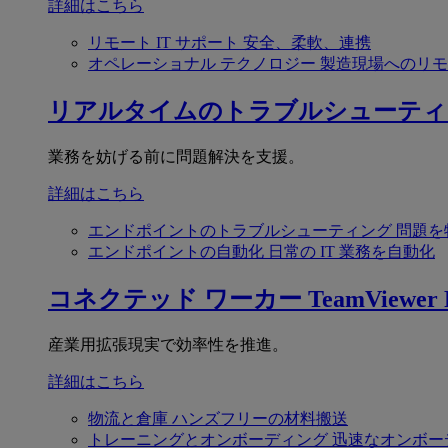
詳細はこちら
リモート IT サポート
安全、柔軟、連携
オペレーショナル テクノロジー
製造現場へのリモ
リアルタイムのトラブルシューティ
業務を妨げる前に問題解決を支援。
詳細はこちら
エンドポイントのトラブルシューティング
問題を
エンドポイントの自動化
日常の IT 業務を自動化
コネクテッド ワーカー
TeamViewer F
産業用拡張現実で効率性を推進。
詳細はこちら
物流と倉庫
ハンズフリーの材料搬送
トレーニングとオンボーディング
迅速なオンボー