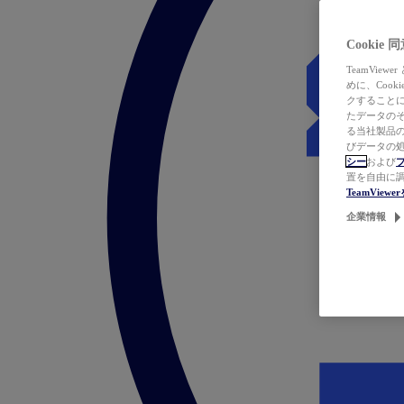
Cookie
TeamVi
めに、Coo
クすることによ
たデータのそ
る当社製品の
びデータの処
シー
および
置を自由に
TeamVie
企業情報