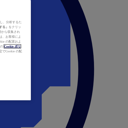
ズし、分析するた
する」
をクリッ
の使用から収集され
タは、お客様によ
ie の配置およ
社の
Cookie ポリ
Cookie の配