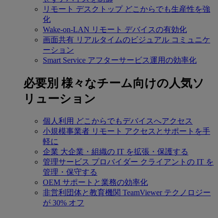
リモート デスクトップ
どこからでも生産性を強
化
Wake-on-LAN
リモート デバイスの有効化
画面共有
リアルタイムのビジュアル コミュニケ
ーション
Smart Service
アフターサービス運用の効率化
必要別
様々なチーム向けの人気ソ
リューション
個人利用
どこからでもデバイスへアクセス
小規模事業者
リモート アクセスとサポートを手
軽に
企業
大企業・組織の IT を拡張・保護する
管理サービス プロバイダー
クライアントの IT を
管理・保守する
OEM
サポートと業務の効率化
非営利団体と教育機関
TeamViewer テクノロジー
が 30% オフ