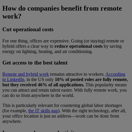
How do companies benefit from remote
work?
Cut operational costs
For one thing, offices are expensive. Going (or staying) remote or
hybrid offers a clear way to
reduce operational costs
by saving
energy on lighting, heating, and air conditioning.
Get access to the best talent
Remote and hybrid work
remains attractive to workers.
According
to LinkedIn
, in the US only
10% of posted roles are fully remote,
but they received 46% of all applications.
This popularity means
you can attract and retain talent easier. With fully remote work, you
can do so from anywhere in the world.
This is particularly relevant for countering global labor shortages
(for example,
the IT skills gap
). With the right technology, after all,
your office location is just an address—work can be done from
anywhere.