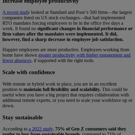
Increase employee productivity
A recent stud
y looked at Standard and Poor’s 500 firms—the largest
companies listed on US stock exchanges—that had implemented
RTO mandates forcing employees to be in the office five days a
week. It found no
significant changes in financial performance or
firm values after the mandates were implemented. It did,
however, find a sharp decrease in employee job satisfaction.
Happier employees are more productive. Employees working from
home have shown
greater productivity with higher engagement and
fewer absences,
if supported with the right tools.
Scale with confidence
With remote or hybrid work in place, you are in an excellent
position to
maintain full flexibility and scalability.
This could be
useful when you have a big project that requires collaboration with
additional remote experts, or you need to scale your workforce up or
down.
Stay sustainable
According to
a 2022 study
,
75% of Gen Z consumers said they
prefer to buy from sustainable brands,
compared to 71% of