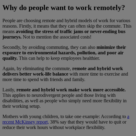
Why do people want to work remotely?
People are choosing remote and hybrid models of work for various
reasons. Firstly, it means that they can often skip the commute. This
means
avoiding the stress of traffic jams or never-ending bus
journeys.
Not to mention the associated costs!
Secondly, by avoiding commuting, they can also
minimize their
exposure to environmental hazards, pollution, and poor air
quality.
This can help to keep employees healthier.
Again, by eliminating the commute,
remote and hybrid work
delivers better work-life balance
with more time to exercise and
more time to spend with friends and family.
Lastly,
remote and hybrid work make work more accessible.
This applies to neurodivergent people and those living with
disabilities, as well as people who simply need more flexibility in
their working setup.
Mothers with young children, to take one example: According to
a
recent McKinsey report,
38% say that they would have to quit or
reduce their work hours without workplace flexibility.