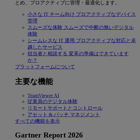
とめ、プロアクティブに管理・最適化します。
小さな IT チーム向け
プロアクティブなデバイス
管理
スムーズな体験
スムーズで中断の無いデジタル
体験
シームレスな IT 運用
プロアクティブな対応と卓
越したサービス
担当者と相談する
変革の準備はできています
か？
プラットフォームについて
主要な機能
TeamViewer AI
従業員のデジタル体験
リモートサポートとコントロール
アセット & パッチ マネジメント
すべての機能を表示
Gartner Report 2026