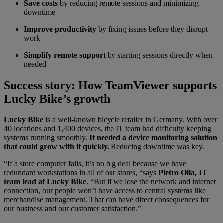
Save costs
by reducing remote sessions and minimizing
downtime
Improve productivity
by fixing issues before they disrupt
work
Simplify remote support
by starting sessions directly when
needed
Success story: How TeamViewer supports
Lucky Bike’s growth
Lucky Bike
is a well-known bicycle retailer in Germany. With over
40 locations and 1,400 devices, the IT team had difficulty keeping
systems running smoothly.
It needed a device monitoring solution
that could grow with it quickly.
Reducing downtime was key.
“If a store computer fails, it’s no big deal because we have
redundant workstations in all of our stores, “says
Pietro Olla, IT
team lead at Lucky Bike
.
“But if we lose the network and internet
connection, our people won’t have access to central systems like
merchandise management. That can have direct consequences for
our business and our customer satisfaction.”