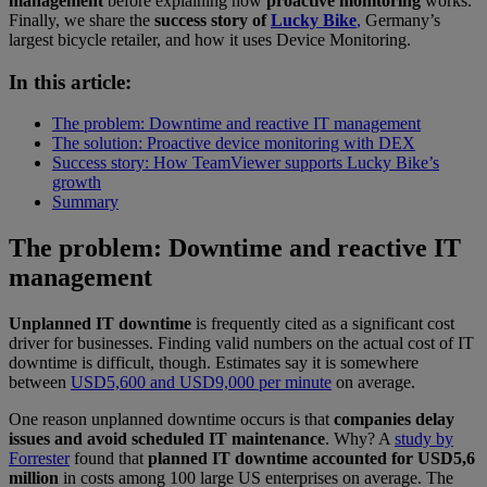
management
before explaining how
proactive monitoring
works.
Finally, we share the
success story of
Lucky Bike
,
Germany’s
largest bicycle retailer, and how it uses Device Monitoring.
In this article:
The problem: Downtime and reactive IT management
The solution: Proactive device monitoring with DEX
Success story: How TeamViewer supports Lucky Bike’s
growth
Summary
The problem: Downtime and reactive IT
management
Unplanned IT downtime
is frequently cited as a significant cost
driver for businesses. Finding valid numbers on the actual cost of IT
downtime is difficult, though. Estimates say it is somewhere
between
USD5,600 and USD9,000 per minute
on average.
One reason unplanned downtime occurs is that
companies delay
issues and avoid scheduled IT maintenance
. Why? A
study by
Forrester
found that
planned IT downtime accounted for USD5,6
million
in costs among 100 large US enterprises on average. The