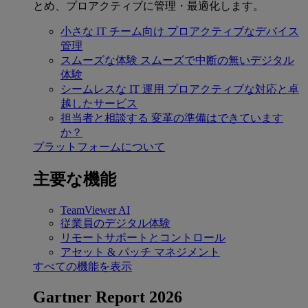
とめ、プロアクティブに管理・最適化します。
小さな IT チーム向け
プロアクティブなデバイス
管理
スムーズな体験
スムーズで中断の無いデジタル
体験
シームレスな IT 運用
プロアクティブな対応と卓
越したサービス
担当者と相談する
変革の準備はできています
か？
プラットフォームについて
主要な機能
TeamViewer AI
従業員のデジタル体験
リモートサポートとコントロール
アセット & パッチ マネジメント
すべての機能を表示
Gartner Report 2026