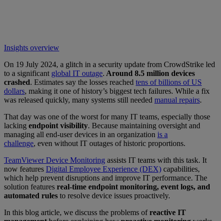
Insights overview
On 19 July 2024, a glitch in a security update from CrowdStrike led
to a significant
global IT outage
.
Around 8.5 million devices
crashed
. Estimates say the losses reached
tens of billions of US
dollars
, making it one of history’s biggest tech failures. While a fix
was released quickly, many systems still needed
manual repairs
.
That day was one of the worst for many IT teams, especially those
lacking
endpoint visibility
. Because maintaining oversight and
managing all end-user devices in an organization
is a
challenge
, even without IT outages of historic proportions.
TeamViewer Device Monitoring
assists IT teams with this task. It
now features
Digital Employee Experience (DEX)
capabilities,
which help prevent disruptions and improve IT performance. The
solution features
real-time endpoint monitoring, event logs, and
automated rules
to resolve device issues proactively.
In this blog article, we discuss the problems of
reactive IT