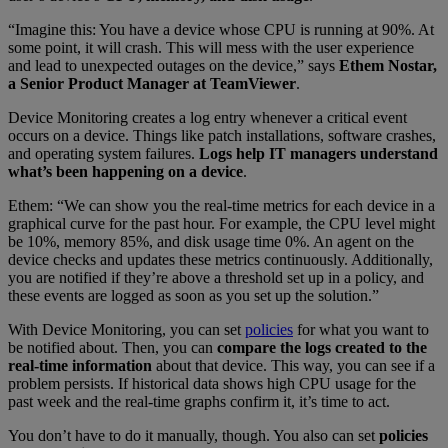
“Imagine this: You have a device whose CPU is running at 90%. At
some point, it will crash. This will mess with the user experience
and lead to unexpected outages on the device,” says
Ethem Nostar,
a Senior Product Manager at TeamViewer
.
Device Monitoring creates a log entry whenever a critical event
occurs on a device. Things like patch installations, software crashes,
and operating system failures.
Logs help IT managers understand
what’s been happening on a device
.
Ethem: “We can show you the real-time metrics for each device in a
graphical curve for the past hour. For example, the CPU level might
be 10%, memory 85%, and disk usage time 0%. An agent on the
device checks and updates these metrics continuously. Additionally,
you are notified if they’re above a threshold set up in a policy, and
these events are logged as soon as you set up the solution.”
With Device Monitoring, you can set
policies
for what you want to
be notified about. Then, you can
compare the logs created to the
real-time information
about that device. This way, you can see if a
problem persists. If historical data shows high CPU usage for the
past week and the real-time graphs confirm it, it’s time to act.
You don’t have to do it manually, though. You also can set
policies