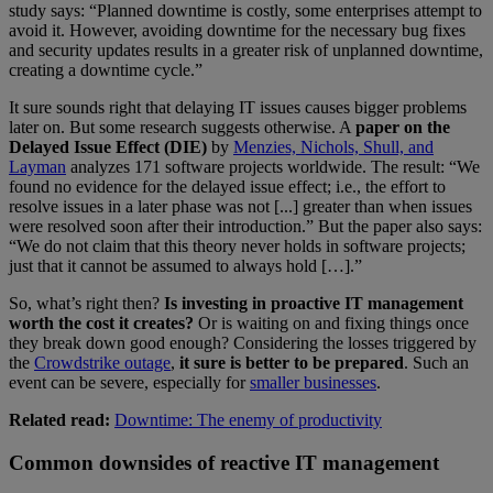
study says: “Planned downtime is costly, some enterprises attempt to
avoid it. However, avoiding downtime for the necessary bug fixes
and security updates results in a greater risk of unplanned downtime,
creating a downtime cycle.”
It sure sounds right that delaying IT issues causes bigger problems
later on. But some research suggests otherwise. A
paper on the
Delayed Issue Effect (DIE)
by
Menzies, Nichols, Shull, and
Layman
analyzes 171 software projects worldwide. The result: “We
found no evidence for the delayed issue effect; i.e., the effort to
resolve issues in a later phase was not [...] greater than when issues
were resolved soon after their introduction.” But the paper also says:
“We do not claim that this theory never holds in software projects;
just that it cannot be assumed to always hold […].”
So, what’s right then?
Is investing in proactive IT management
worth the cost it creates?
Or is waiting on and fixing things once
they break down good enough? Considering the losses triggered by
the
Crowdstrike outage
,
it sure is better to be prepared
. Such an
event can be severe, especially for
smaller businesses
.
Related read:
Downtime: The enemy of productivity
Common downsides of reactive IT management