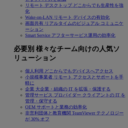
リモート デスクトップ
どこからでも生産性を強
化
Wake-on-LAN
リモート デバイスの有効化
画面共有
リアルタイムのビジュアル コミュニケ
ーション
Smart Service
アフターサービス運用の効率化
必要別
様々なチーム向けの人気ソ
リューション
個人利用
どこからでもデバイスへアクセス
小規模事業者
リモート アクセスとサポートを手
軽に
企業
大企業・組織の IT を拡張・保護する
管理サービス プロバイダー
クライアントの IT を
管理・保守する
OEM
サポートと業務の効率化
非営利団体と教育機関
TeamViewer テクノロジー
が 30% オフ