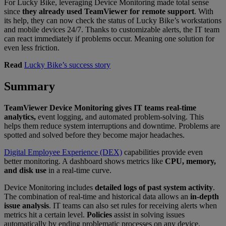
For Lucky Bike, leveraging Device Monitoring made total sense
since
they already used TeamViewer for remote support
. With
its help, they can now check the status of Lucky Bike’s workstations
and mobile devices 24/7. Thanks to customizable alerts, the IT team
can react immediately if problems occur. Meaning one solution for
even less friction.
Read
Lucky Bike’s success story
Summary
TeamViewer Device Monitoring gives IT teams real-time
analytics,
event logging, and automated problem-solving. This
helps them reduce system interruptions and downtime. Problems are
spotted and solved before they become major headaches.
Digital Employee Experience (DEX)
capabilities provide even
better monitoring. A dashboard shows metrics like
CPU, memory,
and disk use
in a real-time curve.
Device Monitoring includes
detailed logs of past system activity
.
The combination of real-time and historical data allows an
in-depth
issue analysis
. IT teams can also set rules for receiving alerts when
metrics hit a certain level.
Policies
assist in solving issues
automatically by ending problematic processes on any device.