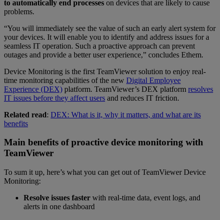
to automatically end processes
on devices that are likely to cause
problems.
“You will immediately see the value of such an early alert system for
your devices. It will enable you to identify and address issues for a
seamless IT operation. Such a proactive approach can prevent
outages and provide a better user experience,” concludes Ethem.
Device Monitoring is the first TeamViewer solution to enjoy real-
time monitoring capabilities of the new
Digital Employee
Experience (DEX)
platform. TeamViewer’s DEX platform
resolves
IT issues before they affect users
and reduces IT friction.
Related read
:
DEX: What is it, why it matters, and what are its
benefits
Main benefits of proactive device monitoring with
TeamViewer
To sum it up, here’s what you can get out of TeamViewer Device
Monitoring:
Resolve issues faster
with real-time data, event logs, and
alerts in one dashboard