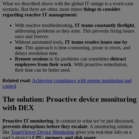
What we described above with the global IT outage is a worst-case
scenario. But there are other, more minor
things to consider
regarding reactive IT management:
With reactive troubleshooting,
IT teams constantly firefight
,
addressing problems as they arise. This prevents fixing issues
once and forever.
Without automated tools,
IT teams resolve issues one by
one
. This approach is time-consuming, prone to errors, and
delays resolution time.
Remote sessions
to fix problems can sometimes
distract
employees from their work
. With proactive remediation,
their time can be better used.
Related read:
Achieving compliance with remote monitoring and
control
The solution: Proactive device monitoring
with DEX
Proactive IT monitoring
, in contrast to what we’ve just discussed,
prevents disruptions before they escalate
. A monitoring solution
like
TeamViewer Device Monitoring
gives you real-time info on a
user’s device’s
CPU, memory, and disk usage
.