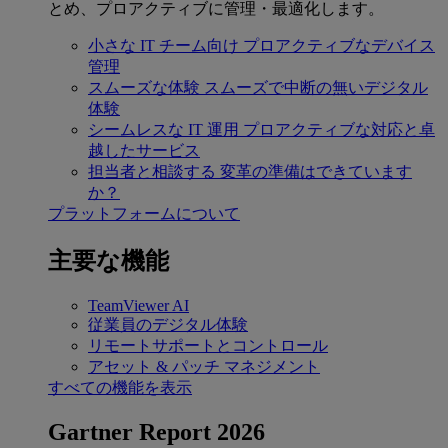
とめ、プロアクティブに管理・最適化します。
小さな IT チーム向け
プロアクティブなデバイス
管理
スムーズな体験
スムーズで中断の無いデジタル
体験
シームレスな IT 運用
プロアクティブな対応と卓
越したサービス
担当者と相談する
変革の準備はできています
か？
プラットフォームについて
主要な機能
TeamViewer AI
従業員のデジタル体験
リモートサポートとコントロール
アセット & パッチ マネジメント
すべての機能を表示
Gartner Report 2026