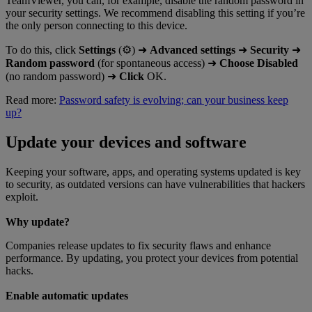
TeamViewer, you can, for example, disable the random password in
your security settings. We recommend disabling this setting if you’re
the only person connecting to this device.
To do this, click
Settings
(⚙) ➜
Advanced settings
➜
Security
➜
Random password
(for spontaneous access) ➜
Choose Disabled
(no random password) ➜
Click
OK.
Read more:
Password safety is evolving; can your business keep
up?
Update your devices and software
Keeping your software, apps, and operating systems updated is key
to security, as outdated versions can have vulnerabilities that hackers
exploit.
Why update?
Companies release updates to fix security flaws and enhance
performance. By updating, you protect your devices from potential
hacks.
Enable automatic updates