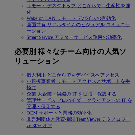
リモート デスクトップ
どこからでも生産性を強
化
Wake-on-LAN
リモート デバイスの有効化
画面共有
リアルタイムのビジュアル コミュニケ
ーション
Smart Service
アフターサービス運用の効率化
必要別
様々なチーム向けの人気ソ
リューション
個人利用
どこからでもデバイスへアクセス
小規模事業者
リモート アクセスとサポートを手
軽に
企業
大企業・組織の IT を拡張・保護する
管理サービス プロバイダー
クライアントの IT を
管理・保守する
OEM
サポートと業務の効率化
非営利団体と教育機関
TeamViewer テクノロジー
が 30% オフ