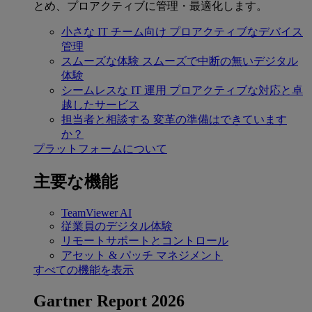
とめ、プロアクティブに管理・最適化します。
小さな IT チーム向け
プロアクティブなデバイス
管理
スムーズな体験
スムーズで中断の無いデジタル
体験
シームレスな IT 運用
プロアクティブな対応と卓
越したサービス
担当者と相談する
変革の準備はできています
か？
プラットフォームについて
主要な機能
TeamViewer AI
従業員のデジタル体験
リモートサポートとコントロール
アセット & パッチ マネジメント
すべての機能を表示
Gartner Report 2026