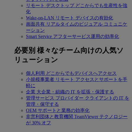
リモート デスクトップ
どこからでも生産性を強
化
Wake-on-LAN
リモート デバイスの有効化
画面共有
リアルタイムのビジュアル コミュニケ
ーション
Smart Service
アフターサービス運用の効率化
必要別
様々なチーム向けの人気ソ
リューション
個人利用
どこからでもデバイスへアクセス
小規模事業者
リモート アクセスとサポートを手
軽に
企業
大企業・組織の IT を拡張・保護する
管理サービス プロバイダー
クライアントの IT を
管理・保守する
OEM
サポートと業務の効率化
非営利団体と教育機関
TeamViewer テクノロジー
が 30% オフ