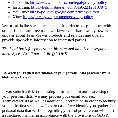
LinkedIn:
https://www.linkedin.com/legal/privacy-policy
Instagram:
https://help.instagram.com/519522125107875
YouTube:
https://policies.google.com/privacy?hl=en
Xing:
https://privacy.xing.com/en/privacy-policy
We maintain the social media pages in order to keep in touch with
our customers and free users worldwide, to share exiting news and
updates about TeamViewer products and services and overall,
provide up-to-date information to interested parties.
The legal basis for processing this personal data is our legitimate
interest, i.e., Art. 6 para. 1 lit. f) GDPR.
10. When you request information on your personal data processed by us
(data subject request)
If you submit a ticket requesting information on our processing of
your personal data, we may process your email-address,
TeamViewer ID as well as additional information in order to identify
you in the first step, as well as, in case if we identify you, gather the
personal data that we hold regarding you and provide you with it in
a structured manner in accordance with the provisions of GDPR.