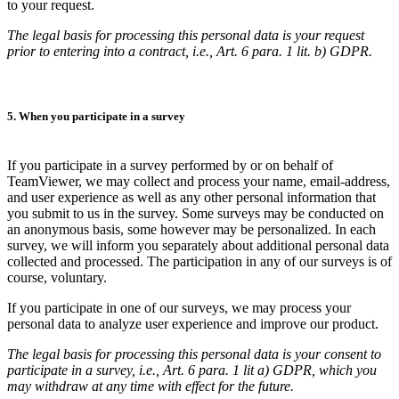
to your request.
The legal basis for processing this personal data is your request
prior to entering into a contract, i.e., Art. 6 para. 1 lit. b) GDPR.
5. When you participate in a survey
If you participate in a survey performed by or on behalf of
TeamViewer, we may collect and process your name, email-address,
and user experience as well as any other personal information that
you submit to us in the survey. Some surveys may be conducted on
an anonymous basis, some however may be personalized. In each
survey, we will inform you separately about additional personal data
collected and processed. The participation in any of our surveys is of
course, voluntary.
If you participate in one of our surveys, we may process your
personal data to analyze user experience and improve our product.
The legal basis for processing this personal data is your consent to
participate in a survey, i.e., Art. 6 para. 1 lit a) GDPR, which you
may withdraw at any time with effect for the future.