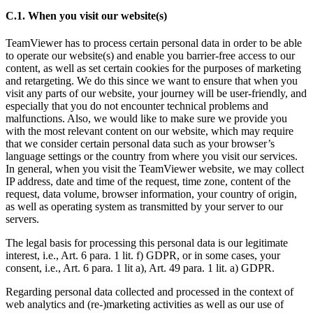
C.1. When you visit our website(s)
TeamViewer has to process certain personal data in order to be able
to operate our website(s) and enable you barrier-free access to our
content, as well as set certain cookies for the purposes of marketing
and retargeting. We do this since we want to ensure that when you
visit any parts of our website, your journey will be user-friendly, and
especially that you do not encounter technical problems and
malfunctions. Also, we would like to make sure we provide you
with the most relevant content on our website, which may require
that we consider certain personal data such as your browser’s
language settings or the country from where you visit our services.
In general, when you visit the TeamViewer website, we may collect
IP address, date and time of the request, time zone, content of the
request, data volume, browser information, your country of origin,
as well as operating system as transmitted by your server to our
servers.
The legal basis for processing this personal data is our legitimate
interest, i.e., Art. 6 para. 1 lit. f) GDPR, or in some cases, your
consent, i.e., Art. 6 para. 1 lit a), Art. 49 para. 1 lit. a) GDPR.
Regarding personal data collected and processed in the context of
web analytics and (re-)marketing activities as well as our use of