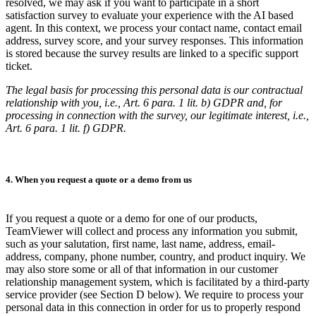
resolved, we may ask if you want to participate in a short
satisfaction survey to evaluate your experience with the AI based
agent. In this context, we process your contact name, contact email
address, survey score, and your survey responses. This information
is stored because the survey results are linked to a specific support
ticket.
The legal basis for processing this personal data is our contractual
relationship with you, i.e., Art. 6 para. 1 lit. b) GDPR and, for
processing in connection with the survey, our legitimate interest, i.e.,
Art. 6 para. 1 lit. f) GDPR.
4. When you request a quote or a demo from us
If you request a quote or a demo for one of our products,
TeamViewer will collect and process any information you submit,
such as your salutation, first name, last name, address, email-
address, company, phone number, country, and product inquiry. We
may also store some or all of that information in our customer
relationship management system, which is facilitated by a third-party
service provider (see Section D below). We require to process your
personal data in this connection in order for us to properly respond