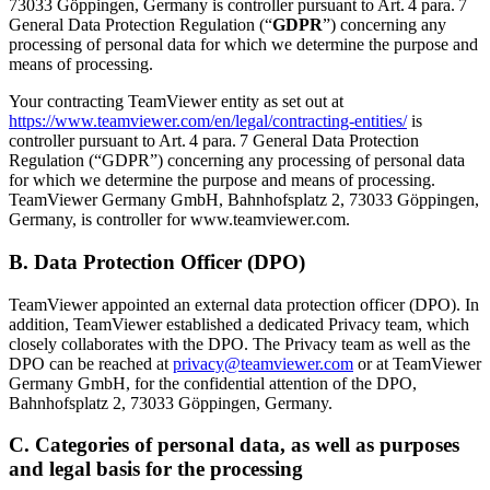
73033 Göppingen, Germany is controller pursuant to Art. 4 para. 7
General Data Protection Regulation (“
GDPR
”) concerning any
processing of personal data for which we determine the purpose and
means of processing.
Your contracting TeamViewer entity as set out at
https://www.teamviewer.com/en/legal/contracting-entities/
is
controller pursuant to Art. 4 para. 7 General Data Protection
Regulation (“GDPR”) concerning any processing of personal data
for which we determine the purpose and means of processing.
TeamViewer Germany GmbH, Bahnhofsplatz 2, 73033 Göppingen,
Germany, is controller for www.teamviewer.com.
B. Data Protection Officer (DPO)
TeamViewer appointed an external data protection officer (DPO). In
addition, TeamViewer established a dedicated Privacy team, which
closely collaborates with the DPO. The Privacy team as well as the
DPO can be reached at
privacy@teamviewer.com
or at TeamViewer
Germany GmbH, for the confidential attention of the DPO,
Bahnhofsplatz 2, 73033 Göppingen, Germany.
C. Categories of personal data, as well as purposes
and legal basis for the processing