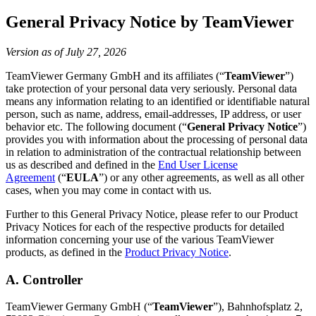
General Privacy Notice by TeamViewer
Version as of July 27, 2026
TeamViewer Germany GmbH and its affiliates (“
TeamViewer
”)
take protection of your personal data very seriously. Personal data
means any information relating to an identified or identifiable natural
person, such as name, address, email-addresses, IP address, or user
behavior etc. The following document (“
General Privacy Notice
”)
provides you with information about the processing of personal data
in relation to administration of the contractual relationship between
us as described and defined in the
End User License
Agreement
(“
EULA
”) or any other agreements, as well as all other
cases, when you may come in contact with us.
Further to this General Privacy Notice, please refer to our Product
Privacy Notices for each of the respective products for detailed
information concerning your use of the various TeamViewer
products, as defined in the
Product Privacy Notice
.
A. Controller
TeamViewer Germany GmbH (“
TeamViewer
”), Bahnhofsplatz 2,