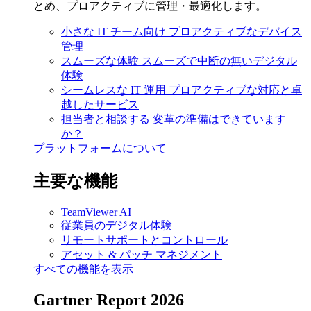
とめ、プロアクティブに管理・最適化します。
小さな IT チーム向け
プロアクティブなデバイス
管理
スムーズな体験
スムーズで中断の無いデジタル
体験
シームレスな IT 運用
プロアクティブな対応と卓
越したサービス
担当者と相談する
変革の準備はできています
か？
プラットフォームについて
主要な機能
TeamViewer AI
従業員のデジタル体験
リモートサポートとコントロール
アセット & パッチ マネジメント
すべての機能を表示
Gartner Report 2026