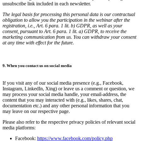
unsubscribe link included in each newsletter.
The legal basis for processing this personal data is our contractual
obligation to allow you the participation in the webinar after the
registration, i.e., Art. 6 para. 1 lit. b) GDPR, as well as your
consent, pursuant to Art. 6 para. 1 lit. a) GDPR, to receive the
marketing communication from us. You can withdraw your consent
at any time with effect for the future.
9. When you contact us on social media
If you visit any of our social media presence (e.g., Facebook,
Instagram, LinkedIn, Xing) or leave us a comment or question, we
may process your social media handle, your email-address, the
content that you may interacted with (e.g., likes, shares, chat,
documentation etc.) and any other personal information that you
may leave on our respective page.
Please also refer to the respective privacy policies of relevant social
media platforms:
Facebook:
https://www.facebook.com/policy.php