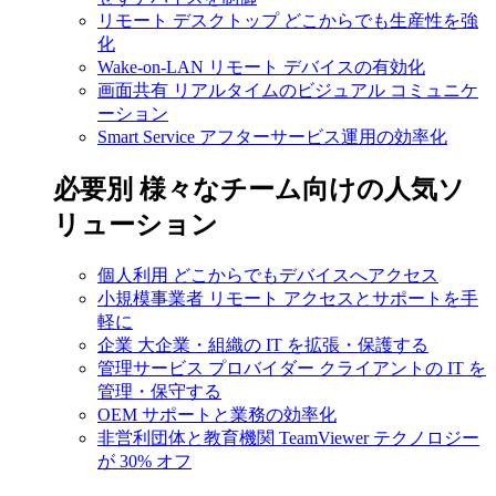
リモート デスクトップ
どこからでも生産性を強
化
Wake-on-LAN
リモート デバイスの有効化
画面共有
リアルタイムのビジュアル コミュニケ
ーション
Smart Service
アフターサービス運用の効率化
必要別
様々なチーム向けの人気ソ
リューション
個人利用
どこからでもデバイスへアクセス
小規模事業者
リモート アクセスとサポートを手
軽に
企業
大企業・組織の IT を拡張・保護する
管理サービス プロバイダー
クライアントの IT を
管理・保守する
OEM
サポートと業務の効率化
非営利団体と教育機関
TeamViewer テクノロジー
が 30% オフ