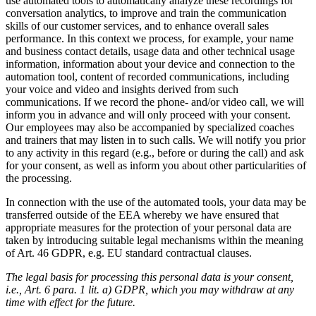
use automated tools to automatically analyze these recordings for
conversation analytics, to improve and train the communication
skills of our customer services, and to enhance overall sales
performance. In this context we process, for example, your name
and business contact details, usage data and other technical usage
information, information about your device and connection to the
automation tool, content of recorded communications, including
your voice and video and insights derived from such
communications. If we record the phone- and/or video call, we will
inform you in advance and will only proceed with your consent.
Our employees may also be accompanied by specialized coaches
and trainers that may listen in to such calls. We will notify you prior
to any activity in this regard (e.g., before or during the call) and ask
for your consent, as well as inform you about other particularities of
the processing.
In connection with the use of the automated tools, your data may be
transferred outside of the EEA whereby we have ensured that
appropriate measures for the protection of your personal data are
taken by introducing suitable legal mechanisms within the meaning
of Art. 46 GDPR, e.g. EU standard contractual clauses.
The legal basis for processing this personal data is your consent,
i.e., Art. 6 para. 1 lit. a) GDPR, which you may withdraw at any
time with effect for the future.