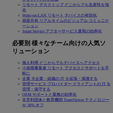
リモート デスクトップ
どこからでも生産性を強
化
Wake-on-LAN
リモート デバイスの有効化
画面共有
リアルタイムのビジュアル コミュニケ
ーション
Smart Service
アフターサービス運用の効率化
必要別
様々なチーム向けの人気ソ
リューション
個人利用
どこからでもデバイスへアクセス
小規模事業者
リモート アクセスとサポートを手
軽に
企業
大企業・組織の IT を拡張・保護する
管理サービス プロバイダー
クライアントの IT を
管理・保守する
OEM
サポートと業務の効率化
非営利団体と教育機関
TeamViewer テクノロジー
が 30% オフ