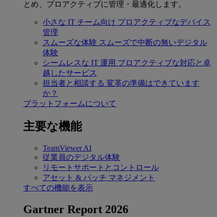
とめ、プロアクティブに管理・最適化します。
小さな IT チーム向け
プロアクティブなデバイス
管理
スムーズな体験
スムーズで中断の無いデジタル
体験
シームレスな IT 運用
プロアクティブな対応と卓
越したサービス
担当者と相談する
変革の準備はできています
か？
プラットフォームについて
主要な機能
TeamViewer AI
従業員のデジタル体験
リモートサポートとコントロール
アセット & パッチ マネジメント
すべての機能を表示
Gartner Report 2026