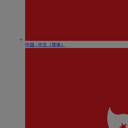
中国 - 中⽂（简体）