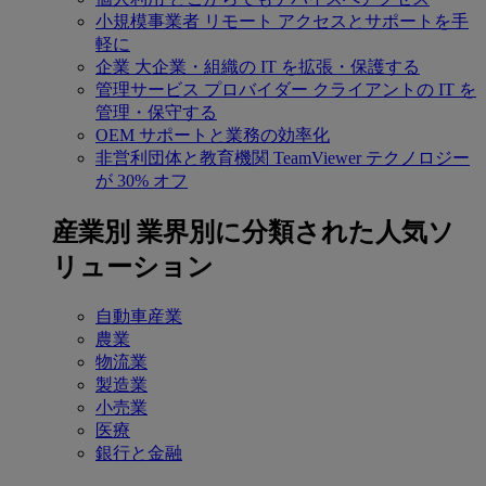
小規模事業者
リモート アクセスとサポートを手
軽に
企業
大企業・組織の IT を拡張・保護する
管理サービス プロバイダー
クライアントの IT を
管理・保守する
OEM
サポートと業務の効率化
非営利団体と教育機関
TeamViewer テクノロジー
が 30% オフ
産業別
業界別に分類された人気ソ
リューション
自動車産業
農業
物流業
製造業
小売業
医療
銀行と金融