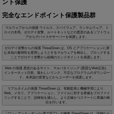
ント保護
完全なエンドポイント保護製品群
マルウェアからの保護
ウイルス、スパイウェア、ランサムウェア、ト
ロイの木馬、ゼロデイ攻撃、ルートキットなどの悪意のあるソフトウェ
アからデバイスやサーバーを保護します。
ゼロデイ攻撃からの保護
ThreatDown は、OS とアプリケーションに潜
む未知の脆弱性を悪用しようとするマルウェアを検出し、ブロックする
ことでゼロデイ攻撃から組織のエンドポイントを保護します。
Web の保護
悪意のあるサイト、マルバタイジング (悪質なWeb広告)、
インターネット詐欺、疑わしいリンク、不正なプログラムのダウンロー
ド、未承認の変更などからユーザーを保護します。
リアルタイムの保護
ThreatDown は、挙動監視と機械学習により、
Web、メモリ、アプリケーション、ファイルに対する脅威をプロファイ
リングすることで、誤検知を減らし、より正確かつスマートに脅威の検
出を行います。
「ワン・アンド・ダン (一度で完了)」の修復
ThreatDown は、詳細なイ