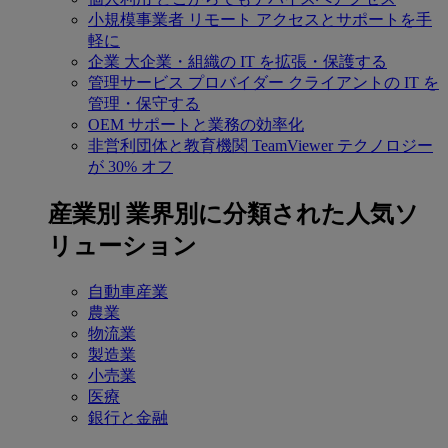
小規模事業者
リモート アクセスとサポートを手
軽に
企業
大企業・組織の IT を拡張・保護する
管理サービス プロバイダー
クライアントの IT を
管理・保守する
OEM
サポートと業務の効率化
非営利団体と教育機関
TeamViewer テクノロジー
が 30% オフ
産業別
業界別に分類された人気ソ
リューション
自動車産業
農業
物流業
製造業
小売業
医療
銀行と金融