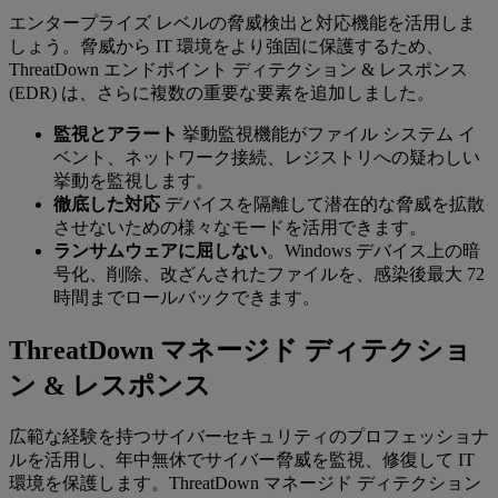
エンタープライズ レベルの脅威検出と対応機能を活用しま
しょう。脅威から IT 環境をより強固に保護するため、
ThreatDown エンドポイント ディテクション & レスポンス
(EDR) は、さらに複数の重要な要素を追加しました。
監視とアラート
挙動監視機能がファイル システム イ
ベント、ネットワーク接続、レジストリへの疑わしい
挙動を監視します。
徹底した対応
デバイスを隔離して潜在的な脅威を拡散
させないための様々なモードを活用できます。
ランサムウェアに屈しない
。Windows デバイス上の暗
号化、削除、改ざんされたファイルを、感染後最大 72
時間までロールバックできます。
ThreatDown マネージド ディテクショ
ン & レスポンス
広範な経験を持つサイバーセキュリティのプロフェッショナ
ルを活用し、年中無休でサイバー脅威を監視、修復して IT
環境を保護します。ThreatDown マネージド ディテクション