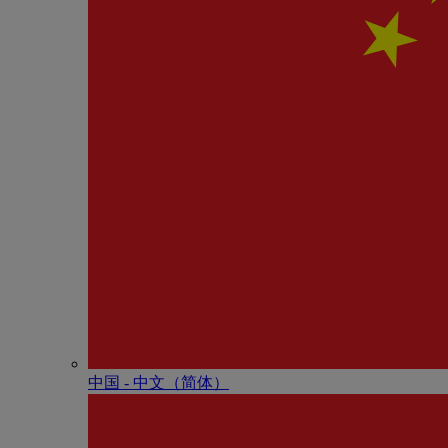
中国 - 中⽂（简体）