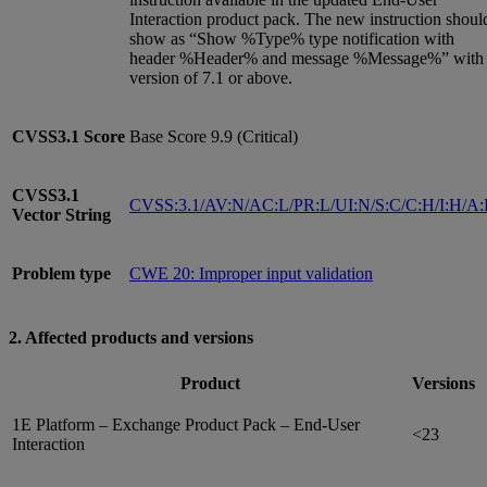
Interaction product pack. The new instruction shoul
show as “Show %Type% type notification with
header %Header% and message %Message%” with
version of 7.1 or above.
CVSS3.1
Score
Base Score 9.9 (Critical)
CVSS3.1
CVSS:3.1/AV:N/AC:L/PR:L/UI:N/S:C/C:H/I:H/A
Vector String
Problem type
CWE 20: Improper input validation
2. Affected products and versions
Product
Versions
1E Platform – Exchange Product Pack – End-User
<23
Interaction