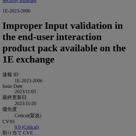
Security Bulletins
1E-2023-2006
Improper Input validation in
the end-user interaction
product pack available on the
1E exchange
速報 ID
1E-2023-2006
Issue Date
2023/11/05
最終更新日
2023/11/20
優先度
Critical(緊急)
CVSS
9.9 (Critical)
割り当て CVE