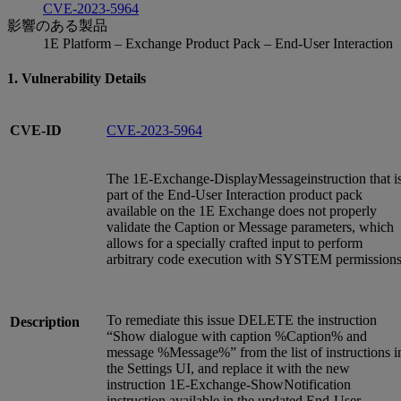
CVE-2023-5964
影響のある製品
1E Platform – Exchange Product Pack – End-User Interaction
1. Vulnerability Details
CVE-ID
CVE-2023-5964
The 1E-Exchange-DisplayMessageinstruction that i
part of the End-User Interaction product pack
available on the 1E Exchange does not properly
validate the Caption or Message parameters, which
allows for a specially crafted input to perform
arbitrary code execution with SYSTEM permissions
To remediate this issue DELETE the instruction
Description
“Show dialogue with caption %Caption% and
message %Message%” from the list of instructions i
the Settings UI, and replace it with the new
instruction 1E-Exchange-ShowNotification
instruction available in the updated End-User