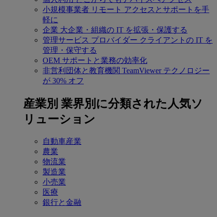
小規模事業者
リモート アクセスとサポートを手
軽に
企業
大企業・組織の IT を拡張・保護する
管理サービス プロバイダー
クライアントの IT を
管理・保守する
OEM
サポートと業務の効率化
非営利団体と教育機関
TeamViewer テクノロジー
が 30% オフ
産業別
業界別に分類された人気ソ
リューション
自動車産業
農業
物流業
製造業
小売業
医療
銀行と金融