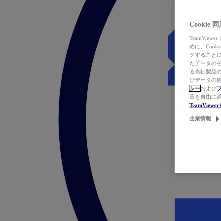
Cookie
TeamVi
めに、Coo
クすることによ
たデータのそ
る当社製品の
びデータの処
シー
および
置を自由に
TeamVie
企業情報