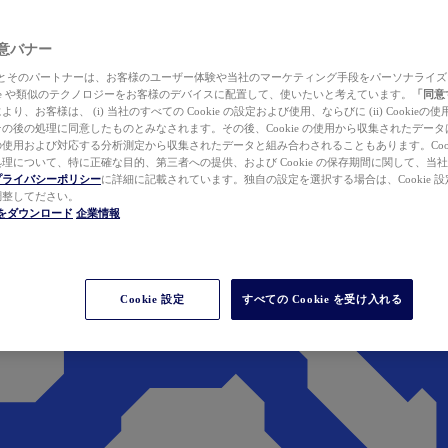
 同意バナー
ewer とそのパートナーは、お客様のユーザー体験や当社のマーケティング手段をパーソナライ
kie や類似のテクノロジーをお客様のデバイスに配置して、使いたいと考えています。
「同意
り、お客様は、 (i) 当社のすべての Cookie の設定および使用、ならびに (ii) Cookie
の後の処理に同意したものとみなされます。その後、Cookie の使用から収集されたデー
使用および対応する分析測定から収集されたデータと組み合わされることもあります。Cook
理について、特に正確な目的、第三者への提供、および Cookie の保存期間に関して、当
プライバシーポリシー
に詳細に記載されています。独自の設定を選択する場合は、Cookie 設定で
調整してださい。
werをダウンロード
企業情報
Cookie 設定
すべての Cookie を受け入れる