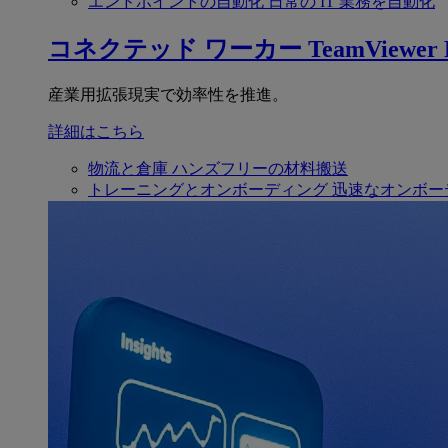
エンドポイントの自動化
日常の IT 業務を自動化
コネクテッド ワーカー
TeamViewer F
産業用拡張現実で効率性を推進。
詳細はこちら
物流と倉庫
ハンズフリーの材料搬送
トレーニングとオンボーディング
迅速なオンボー