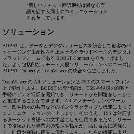
“新しいチャット翻訳機能は異なる言
語を話す人同士のコミュニケーション
を変革しています。”
ソリューション
BOBST は、データとデジタル サービスを統合して顧客のパ
ッケージング生産性を向上させるクラウドベースのデジタル
プラットフォームである BOBST Connect を立ち上げまし
た。より包括的なリモート支援ソリューションへのニーズは
BOBST Connect と TeamViewer の統合を促進しました。
TeamViewer の AR ソリューションは FST のスマートフォン
上で動作します。BOBST の専門家は、TSS や現場の顧客と
手軽にビデオ通話を開始でき、リモートから問題をしっかり
と把握することができます。AR アノテーションやマーカ
ー、図や指示の共有などのインタラクティブな機能によって
コミュニケーションが向上します。そのうえ、TSS は対応す
るターゲット言語への文字起こしを使用できるため、リモー
トで接続された専門家の指示や指示が、話し言葉に関係な
く、同僚や顧客に確実に伝わります。これらの機能により、