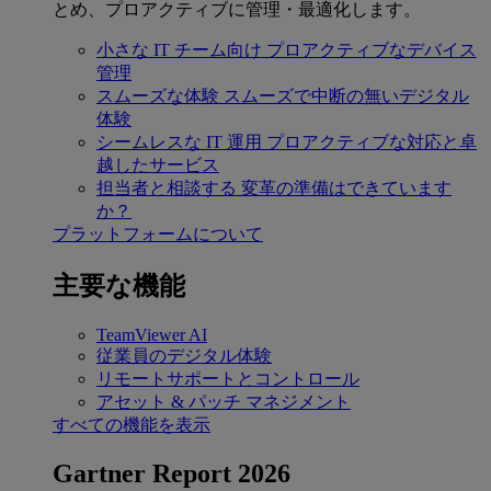
とめ、プロアクティブに管理・最適化します。
小さな IT チーム向け
プロアクティブなデバイス
管理
スムーズな体験
スムーズで中断の無いデジタル
体験
シームレスな IT 運用
プロアクティブな対応と卓
越したサービス
担当者と相談する
変革の準備はできています
か？
プラットフォームについて
主要な機能
TeamViewer AI
従業員のデジタル体験
リモートサポートとコントロール
アセット & パッチ マネジメント
すべての機能を表示
Gartner Report 2026