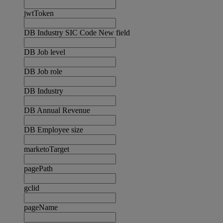
jwtToken
DB Industry SIC Code New field
DB Job level
DB Job role
DB Industry
DB Annual Revenue
DB Employee size
marketoTarget
pagePath
gclid
pageName