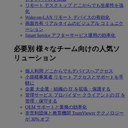
リモート デスクトップ
どこからでも生産性を強
化
Wake-on-LAN
リモート デバイスの有効化
画面共有
リアルタイムのビジュアル コミュニケ
ーション
Smart Service
アフターサービス運用の効率化
必要別
様々なチーム向けの人気ソ
リューション
個人利用
どこからでもデバイスへアクセス
小規模事業者
リモート アクセスとサポートを手
軽に
企業
大企業・組織の IT を拡張・保護する
管理サービス プロバイダー
クライアントの IT を
管理・保守する
OEM
サポートと業務の効率化
非営利団体と教育機関
TeamViewer テクノロジー
が 30% オフ