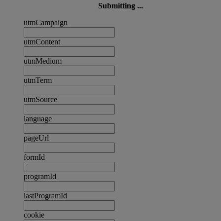
Submitting ...
utmCampaign
utmContent
utmMedium
utmTerm
utmSource
language
pageUrl
formId
programId
lastProgramId
cookie