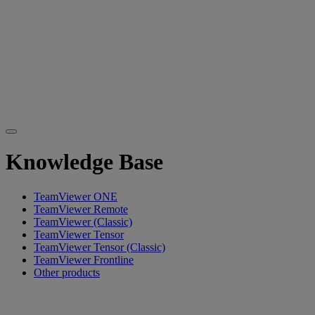
Knowledge Base
TeamViewer ONE
TeamViewer Remote
TeamViewer (Classic)
TeamViewer Tensor
TeamViewer Tensor (Classic)
TeamViewer Frontline
Other products