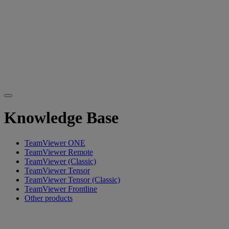
Knowledge Base
TeamViewer ONE
TeamViewer Remote
TeamViewer (Classic)
TeamViewer Tensor
TeamViewer Tensor (Classic)
TeamViewer Frontline
Other products